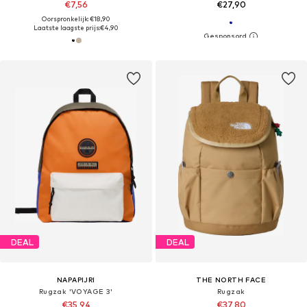
€7,56
€27,90
Oorspronkelijk: €18,90
Laatste laagste prijs:
€4,90
DEAL
DEAL
NAPAPIJRI
THE NORTH FACE
Rugzak 'VOYAGE 3'
Rugzak
€35,94
€37,80