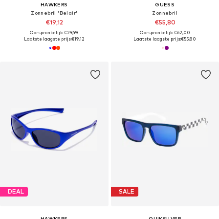
HAWKERS
GUESS
Zonnebril 'Belair'
Zonnebril
€19,12
€55,80
Oorspronkelijk: €29,99
Oorspronkelijk: €62,00
Laatste laagste prijs:
€19,12
Laatste laagste prijs:
€55,80
DEAL
SALE
HAWKERS
QUIKSILVER