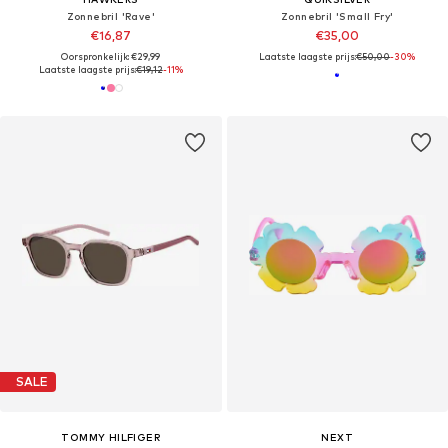
Zonnebril 'Rave'
Zonnebril 'Small Fry'
€16,87
€35,00
Oorspronkelijk: €29,99
Laatste laagste prijs:
€50,00
-30%
Laatste laagste prijs:
€19,12
-11%
SALE
TOMMY HILFIGER
NEXT