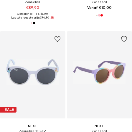
Zonnebril
Zonnebril
€89,90
Vanaf €10,00
Oorspronkelijk: €115,00
Laatste laagste prijs:
€94,90
-5%
SALE
NEXT
NEXT
Zonnebril 'Bluey'
Zonnebril