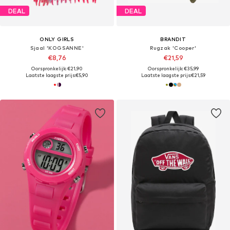
DEAL
DEAL
ONLY GIRLS
BRANDIT
Sjaal 'KOGSANNE'
Rugzak 'Cooper'
€8,76
€21,59
Oorspronkelijk: €21,90
Oorspronkelijk: €35,99
Laatste laagste prijs:
€5,90
Laatste laagste prijs:
€21,59