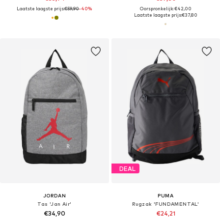
Laatste laagste prijs:
€59,90
-40%
Oorspronkelijk: €42,00
Laatste laagste prijs:
€37,80
DEAL
JORDAN
PUMA
Tas 'Jan Air'
Rugzak 'FUNDAMENTAL'
€34,90
€24,21