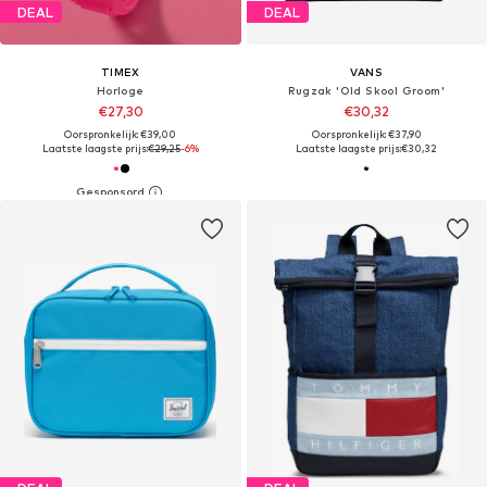
DEAL
DEAL
TIMEX
VANS
Horloge
Rugzak 'Old Skool Groom'
€27,30
€30,32
Oorspronkelijk: €39,00
Oorspronkelijk: €37,90
Laatste laagste prijs:
€29,25
-6%
Laatste laagste prijs:
€30,32