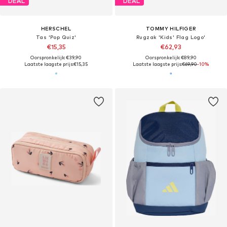
DEAL
DEAL
HERSCHEL
TOMMY HILFIGER
Tas 'Pop Quiz'
Rugzak 'Kids' Flag Logo'
€15,35
€62,93
Oorspronkelijk: €39,90
Oorspronkelijk: €89,90
Laatste laagste prijs:
€15,35
Laatste laagste prijs:
€69,90
-10%