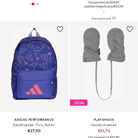
Oorspronkelijk: €29,90
Laatste laagste prijs:
€23,92
DEAL
ADIDAS PERFORMANCE
PLAYSHOES
Sportrugzak 'Tiro_Nster'
Handschoenen
€27,90
€31,74
Oorspronkelijk: €52,90