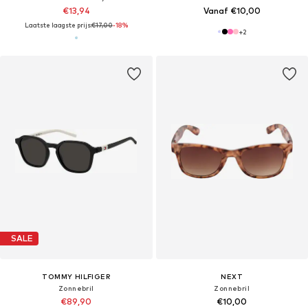
€13,94
Vanaf €10,00
Laatste laagste prijs:
€17,00
-18%
+
2
SALE
TOMMY HILFIGER
NEXT
Zonnebril
Zonnebril
€89,90
€10,00