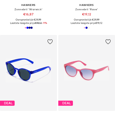
HAWKERS
HAWKERS
Zonnebril 'Warwick'
Zonnebril 'Rave'
€16,87
€19,12
Oorspronkelijk: €29,99
Oorspronkelijk: €29,99
Laatste laagste prijs:
€19,12
-11%
Laatste laagste prijs:
€19,12
DEAL
DEAL