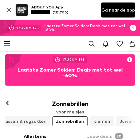
ABOUT YOU App
Ga naar de app
(152.700)
Laatste Zomer Solden: Deals met tot wel
17
U
20
M
17
S
-60%
17
U
20
M
17
S
Laatste Zomer Solden: Deals met tot wel
-60%
Zonnebrillen
voor meisjes
Tassen & rugzakken
Zonnebrillen
Riemen
Juwelen
Alle items
Jouw deals
20