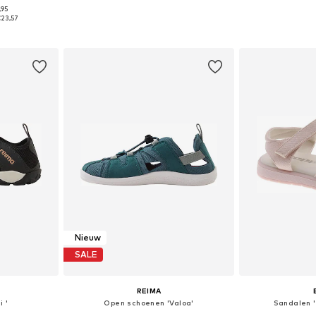
,95
 maten
Beschikbaar in vele maten
Beschikbaa
23,57
dje
In winkelmandje
In wi
Nieuw
SALE
REIMA
i '
Open schoenen 'Valoa'
Sandalen 