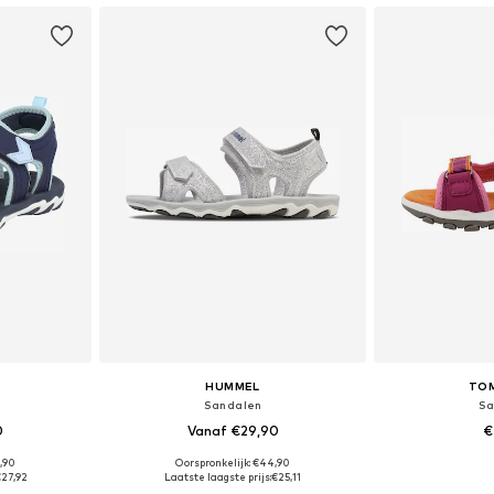
HUMMEL
TOM
Sandalen
Sa
0
Vanaf €29,90
€
,90
Oorspronkelijk: €44,90
 maten
Beschikbaar in vele maten
Beschikbaa
€27,92
Laatste laagste prijs:
€25,11