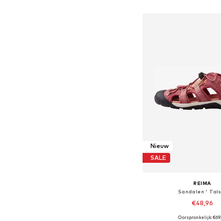
In winkelman
Nieuw
SALE
REIMA
Sandalen ' Tals
€48,96
Oorspronkelijk: €69
Beschikbaar in vele