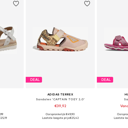
DEAL
DEAL
ADIDAS TERREX
H
Sandalen 'CAPTAIN TOEY 2.0'
Sa
9
€39,92
Vana
,99
Oorspronkelijk: €49,90
Oorspron
 maten
Beschikbare maten: 28, 29, 31, 32, 33, 37,5
Beschikbaa
€25,19
Laatste laagste prijs:
€25,42
Laatste laa
dje
In winkelmandje
In wi