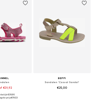
UMMEL
BEPPI
ndalen
Sandalen 'Casual Sandal'
f €31,92
€25,00
kelijk: €39,90
r in vele maten
Beschikbare maten: 24, 25, 26, 27, 28, 29
gste prijs:
€19,53
nkelmandje
In winkelmandje