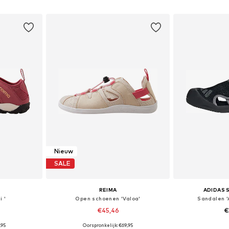
dje
In winkelmandje
In wi
Nieuw
SALE
REIMA
ADIDAS
i '
Open schoenen 'Valoa'
Sandalen '
€45,46
€
,95
Oorspronkelijk: €69,95
 maten
Beschikbaar in vele maten
Beschikbare ma