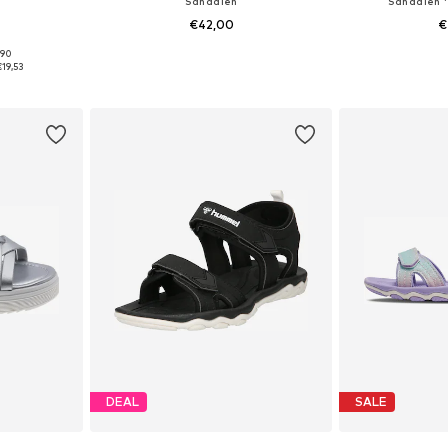
Sandalen
Sandalen 
€42,00
€
,90
 maten
Beschikbaar in vele maten
Beschikbaa
€19,53
dje
In winkelmandje
In wi
DEAL
SALE