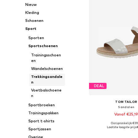
Nieuw
Kleding
Schoenen
Sport
Sporten
Sportschoenen
Trainingsschoen
en
Wandelschoenen
Trekkingsandale
n
DEAL
Voetbalschoene
n
TOM TAILOR
Sportbroeken
Sandalen
Trainingspakken
Vanaf €25,1
Sport t-shirts
Oorspronkelijk: €39
Beschikbaar in vele
Laatste laagste prijs:
Sportjassen
In winkelman
Overige