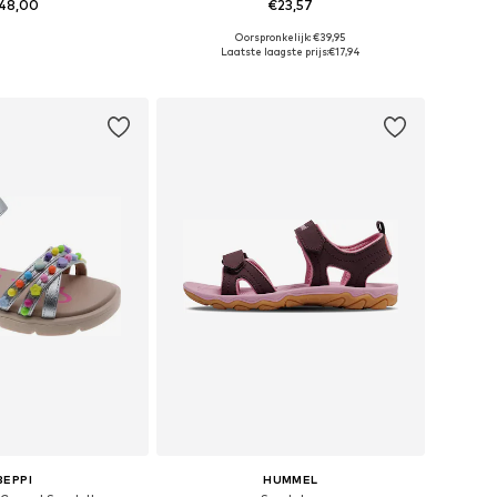
48,00
€23,57
+
1
Oorspronkelijk: €39,95
r in vele maten
Beschikbaar in vele maten
Laatste laagste prijs:
€17,94
nkelmandje
In winkelmandje
BEPPI
HUMMEL