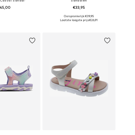
'Casual Sandal'
Sandalen
45,00
€33,95
+
1
Oorspronkelijk: €39,95
r in vele maten
Beschikbaar in vele maten
Laatste laagste prijs:
€26,91
nkelmandje
In winkelmandje