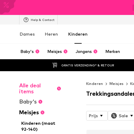
Help & Contact
Dames
Heren
Kinderen
Baby's
Meisjes
Jongens
Merken
GRATIS VERZENDING* & RETOUR
Kinderen
Meisjes
K
Alle deal
items
Trekkingsandale
Baby's
Meisjes
Prijs
Sale
Kinderen (maat
92-140)