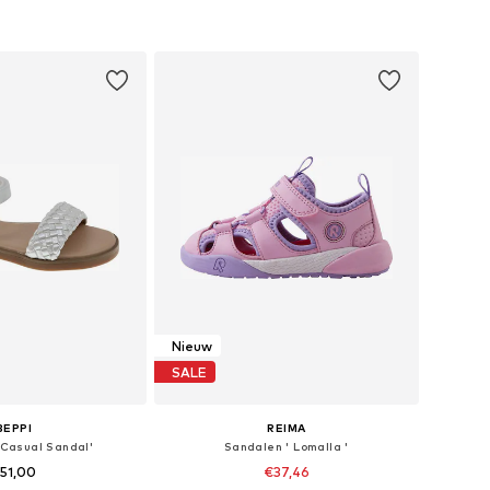
nkelmandje
In winkelmandje
Nieuw
SALE
BEPPI
REIMA
'Casual Sandal'
Sandalen ' Lomalla '
51,00
€37,46