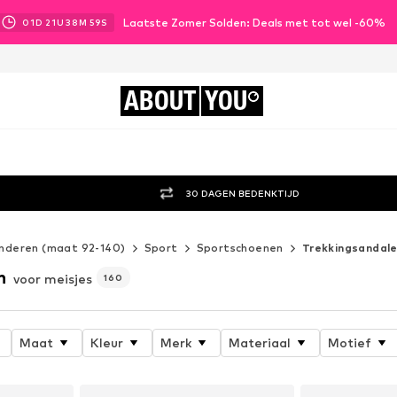
Laatste Zomer Solden: Deals met tot wel -60%
01
D
21
U
38
M
57
S
ABOUT
YOU
30 DAGEN BEDENKTIJD
inderen (maat 92-140)
Sport
Sportschoenen
Trekkingsandal
n
voor meisjes
160
Maat
Kleur
Merk
Materiaal
Motief