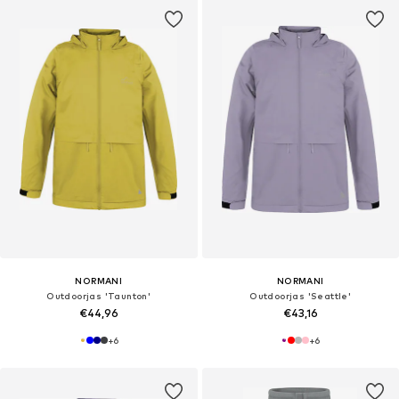
NORMANI
NORMANI
Outdoorjas 'Taunton'
Outdoorjas 'Seattle'
€44,96
€43,16
+
6
+
6