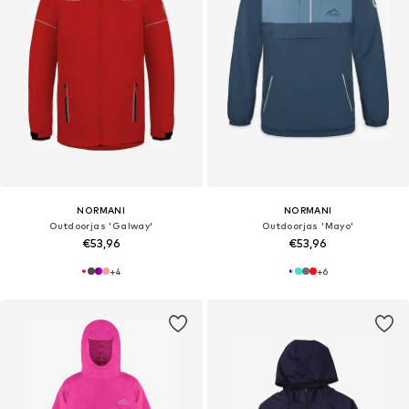
NORMANI
NORMANI
Outdoorjas 'Galway'
Outdoorjas 'Mayo'
€53,96
€53,96
+
4
+
6