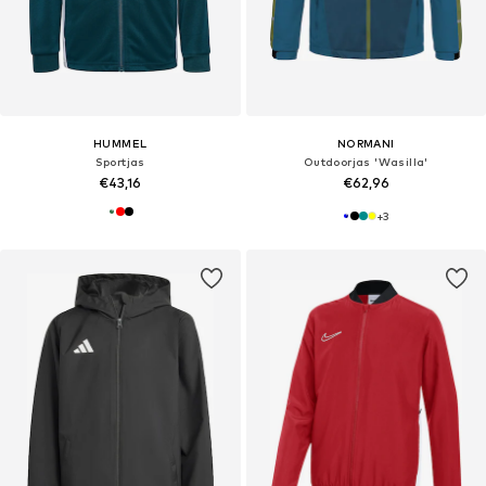
HUMMEL
NORMANI
Sportjas
Outdoorjas 'Wasilla'
€43,16
€62,96
+
3