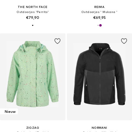
THE NORTH FACE
REIMA
Outdoorjas 'Perrito'
Outdoorjas ' Mukana '
€79,90
€69,95
Nieuw
ZIGZAG
NORMANI