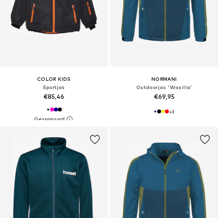
COLOR KIDS
NORMANI
Sportjas
Outdoorjas 'Wasilla'
€85,46
€69,95
+
3