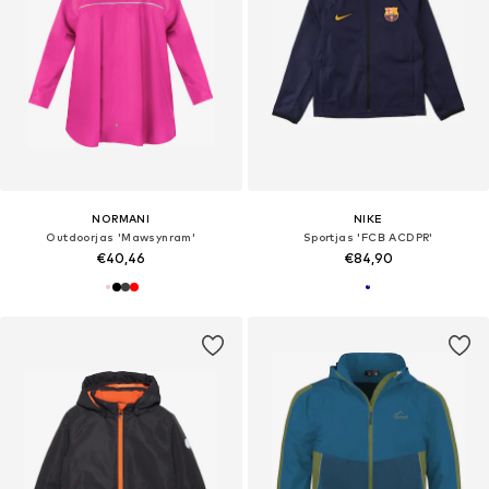
NORMANI
NIKE
Outdoorjas 'Mawsynram'
Sportjas 'FCB ACDPR'
€40,46
€84,90