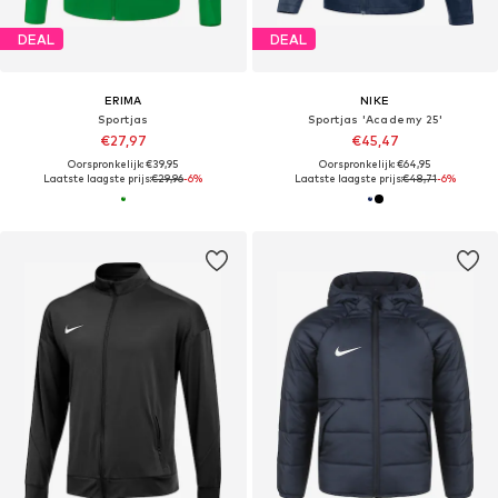
DEAL
DEAL
ERIMA
NIKE
Sportjas
Sportjas 'Academy 25'
€27,97
€45,47
Oorspronkelijk: €39,95
Oorspronkelijk: €64,95
Laatste laagste prijs:
€29,96
-6%
Laatste laagste prijs:
€48,71
-6%