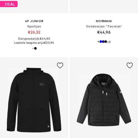
DEAL
4F JUNIOR
NORMANI
Sportjas
Outdoorjas 'Taunton'
€26,32
€44,96
Oorspronkelijk: €44,90
+
6
Laatste laagste prijs:
€20,94