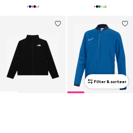
+
1
+
3
Filter & sorteer
Nieuw
DEAL
THE NORTH FACE
NIKE
Outdoorjas
Sportjas 'Academy 25'
€74,90
€29,96
Oorspronkelijk: €39,95
Laatste laagste prijs:
€29,96