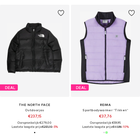
DEAL
DEAL
THE NORTH FACE
REIMA
Outdoorjas
Sportbodywarmer 'Tikkeri'
€237,15
€37,76
Oorspronkelijk: €279,00
Oorspronkelijk: €59,95
Laatste laagste prijs:
€251,10
-5%
Laatste laagste prijs:
€41,96
-10%