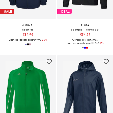
SALE
DEAL
HUMMEL
PUMA
Sportjas
Sportjas 'TeamRISE'
€34,96
€34,97
Laatste laagste prijs:
€49,95
-30%
Oorspronkelijk: €49,95
Laatste laagste prijs:
€37,46
-6%