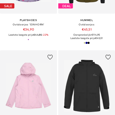
SALE
DEAL
PLAYSHOES
HUMMEL
Outdoorjas 'EINHORN'
Outdoorjas
€34,90
€45,51
Laatste laagste prijs:
€44,90
-22%
Oorspronkelijk: €114,95
Laatste laagste prijs:
€45,51