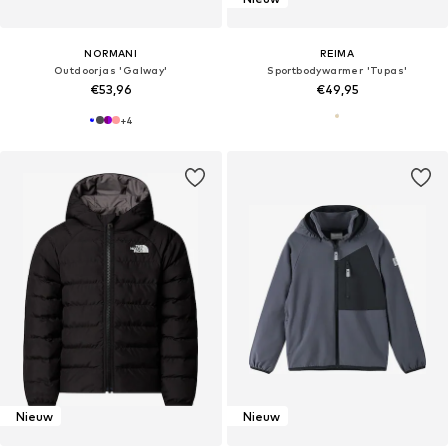
NORMANI
REIMA
Outdoorjas 'Galway'
Sportbodywarmer 'Tupas'
€53,96
€49,95
+
4
Nieuw
Nieuw