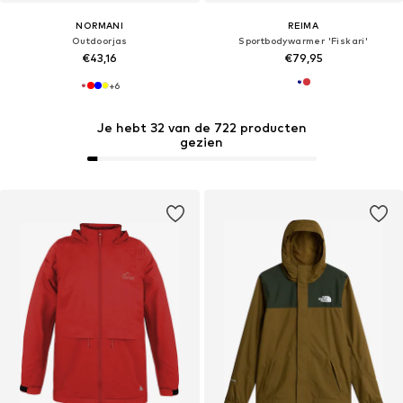
NORMANI
REIMA
Outdoorjas
Sportbodywarmer 'Fiskari'
€43,16
€79,95
+
6
Je hebt 32 van de 722 producten
gezien