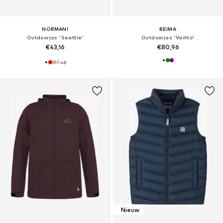
NORMANI
REIMA
Outdoorjas 'Seattle'
Outdoorjas 'Vaihto'
€43,16
€80,96
+
6
Nieuw