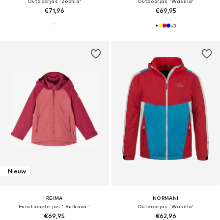
Outdoorjas 'Zophia'
Outdoorjas 'Wasilla'
€71,96
€69,95
+
3
Nieuw
REIMA
NORMANI
Functionele jas ' Sulkava '
Outdoorjas 'Wasilla'
€69,95
€62,96