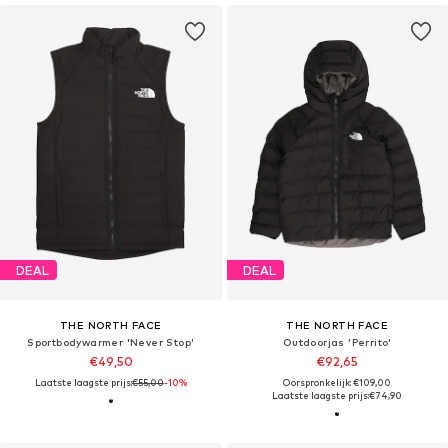
DEAL
DEAL
THE NORTH FACE
THE NORTH FACE
Sportbodywarmer 'Never Stop'
Outdoorjas 'Perrito'
€49,50
€92,65
Laatste laagste prijs:
€55,00
-10%
Oorspronkelijk: €109,00
Laatste laagste prijs:
€74,90