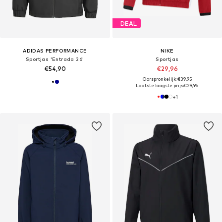
DEAL
ADIDAS PERFORMANCE
NIKE
Sportjas 'Entrada 26'
Sportjas
€54,90
€29,96
Oorspronkelijk: €39,95
Laatste laagste prijs:
€29,96
+
1