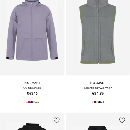
NORMANI
NORMANI
Outdoorjas
Sportbodywarmer
€43,16
€34,95
+
6
+
2