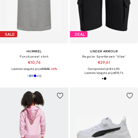
SALE
DEAL
HUMMEL
UNDER ARMOUR
Functioneel shirt
Regular Sportbroek 'Vibe'
€10,76
€29,61
Laatste laagste prijs:
€19,95
-46%
Oorspronkelijk: €44,90
Laatste laagste prijs:
€19,74
+
12