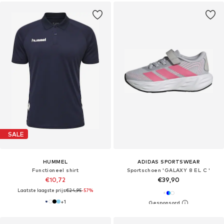
SALE
HUMMEL
ADIDAS SPORTSWEAR
Functioneel shirt
Sportschoen 'GALAXY 8 EL C '
€10,72
€39,90
Laatste laagste prijs:
€24,95
-57%
+
1