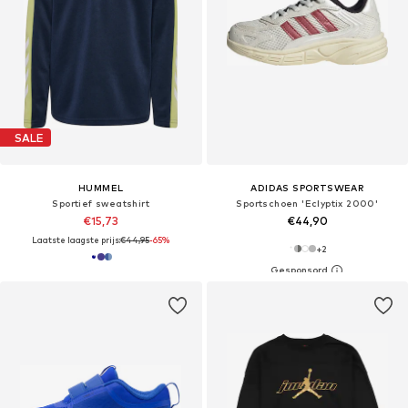
SALE
HUMMEL
ADIDAS SPORTSWEAR
Sportief sweatshirt
Sportschoen 'Eclyptix 2000'
€15,73
€44,90
Laatste laagste prijs:
€44,95
-65%
+
2