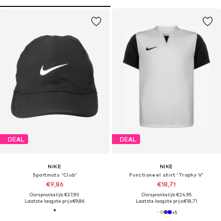
DEAL
DEAL
NIKE
NIKE
Sportmuts 'Club'
Functioneel shirt 'Trophy V'
€9,86
€18,71
Oorspronkelijk: €27,90
Oorspronkelijk: €24,95
Laatste laagste prijs:
€9,86
Laatste laagste prijs:
€18,71
+
5