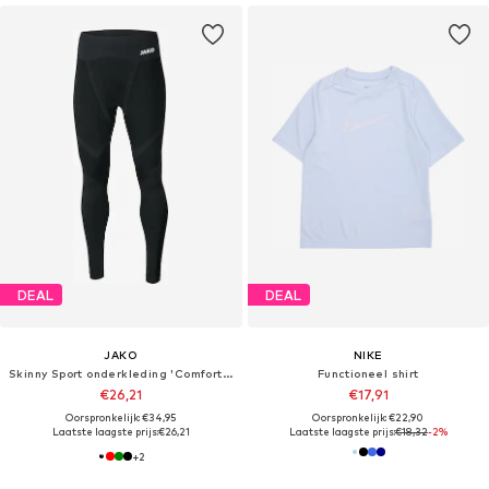
DEAL
DEAL
JAKO
NIKE
Skinny Sport onderkleding 'Comfort 2.0'
Functioneel shirt
€26,21
€17,91
Oorspronkelijk: €34,95
Oorspronkelijk: €22,90
Laatste laagste prijs:
€26,21
Laatste laagste prijs:
€18,32
-2%
+
2