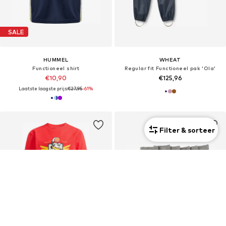
SALE
HUMMEL
WHEAT
Functioneel shirt
Regular fit Functioneel pak 'Ola'
€10,90
€125,96
Laatste laagste prijs:
€27,95
-61%
Filter & sorteer