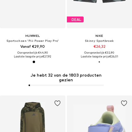
DEAL
HUMMEL
NIKE
Sportschoen 'Piii Power Play Pro'
Skinny Sportbroek
Vanaf €29,90
€26,32
Oorspronkelijk: €44,90
Oorspronkelijk: €32,90
Laatste laagste prijs:
€27,92
Laatste laagste prijs:
€26,01
Je hebt 32 van de 1803 producten
gezien