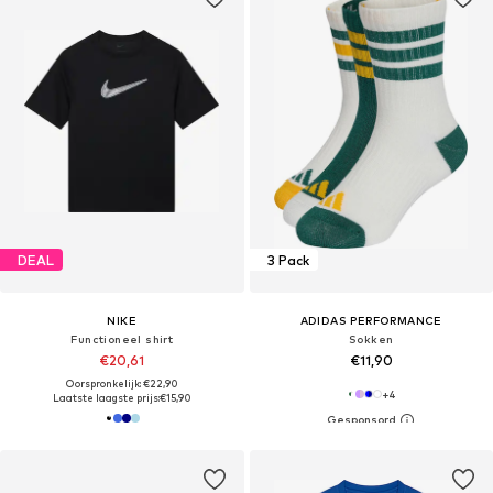
DEAL
3 Pack
NIKE
ADIDAS PERFORMANCE
Functioneel shirt
Sokken
€20,61
€11,90
Oorspronkelijk: €22,90
+
4
Laatste laagste prijs:
€15,90