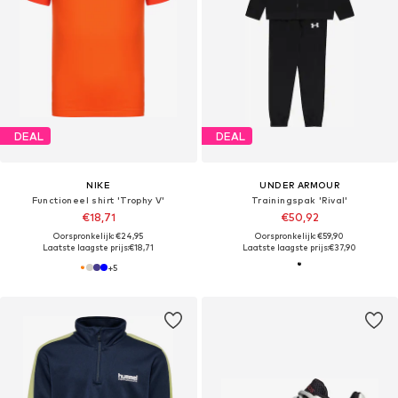
DEAL
DEAL
NIKE
UNDER ARMOUR
Functioneel shirt 'Trophy V'
Trainingspak 'Rival'
€18,71
€50,92
Oorspronkelijk: €24,95
Oorspronkelijk: €59,90
Laatste laagste prijs:
€18,71
Laatste laagste prijs:
€37,90
+
5