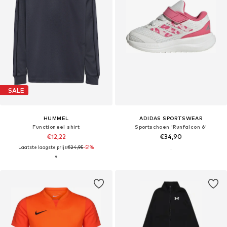
SALE
HUMMEL
ADIDAS SPORTSWEAR
Functioneel shirt
Sportschoen 'Runfalcon 6'
€12,22
€34,90
Laatste laagste prijs:
€24,95
-51%