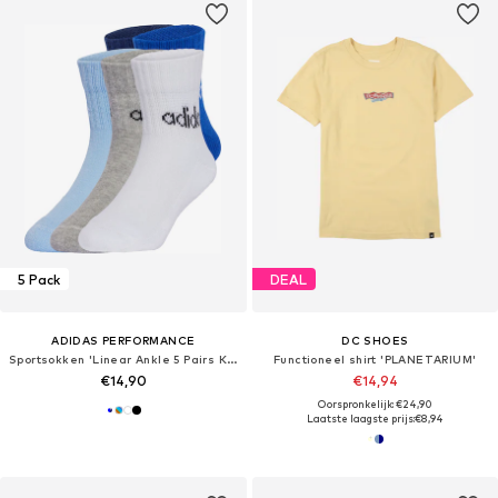
5 Pack
DEAL
ADIDAS PERFORMANCE
DC SHOES
Sportsokken 'Linear Ankle 5 Pairs Kids'
Functioneel shirt 'PLANETARIUM'
€14,90
€14,94
Oorspronkelijk: €24,90
Laatste laagste prijs:
€8,94