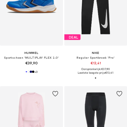
DEAL
HUMMEL
NIKE
Sportschoen 'MULTIPLAY FLEX 2.0'
Regular Sportbroek 'Pro'
€39,90
€13,41
Oorspronkelijk: €37,90
+
3
Laatste laagste prijs:
€13,41