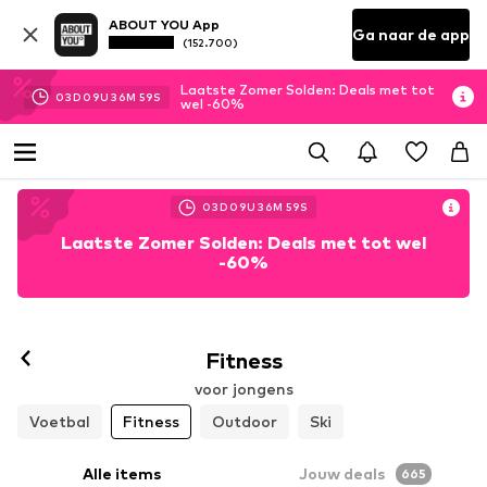
ABOUT YOU App
Ga naar de app
(152.700)
Laatste Zomer Solden: Deals met tot
03
D
09
U
36
M
58
S
wel -60%
03
D
09
U
36
M
58
S
Laatste Zomer Solden: Deals met tot wel
-60%
Fitness
voor jongens
Voetbal
Fitness
Outdoor
Ski
Alle items
Jouw deals
665