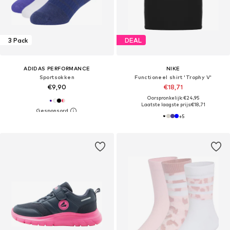
3 Pack
DEAL
ADIDAS PERFORMANCE
NIKE
Sportsokken
Functioneel shirt 'Trophy V'
€9,90
€18,71
Oorspronkelijk: €24,95
Laatste laagste prijs:
€18,71
+
5