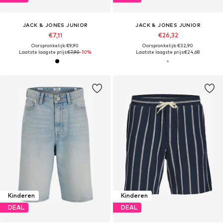
JACK & JONES JUNIOR
JACK & JONES JUNIOR
€7,11
€26,32
Oorspronkelijk: €9,90
Oorspronkelijk: €32,90
Laatste laagste prijs:
€7,90
-10%
Laatste laagste prijs:
€24,68
Kinderen
Kinderen
DEAL
DEAL