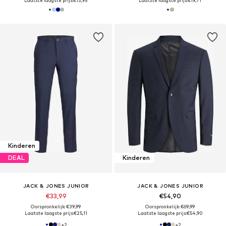
Laatste laagste prijs:
€13,95
Laatste laagste prijs:
€19,71
Kinderen
DEAL
Kinderen
JACK & JONES JUNIOR
JACK & JONES JUNIOR
€33,99
€54,90
Oorspronkelijk: €39,99
Oorspronkelijk: €69,99
Laatste laagste prijs:
€25,11
Laatste laagste prijs:
€54,90
+
2
+
2