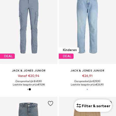
Kinderen
DEAL
DEAL
JACK & JONES JUNIOR
JACK & JONES JUNIOR
Vanaf €20,94
€26,91
Oorspronkelijk: €49,90
Oorspronkelijk: €29,90
Laatste laagste prijs:
€15,96
Laatste laagste prijs:
€26,90
Filter & sorteer