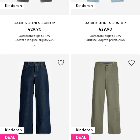
Kinderen
Kinderen
JACK & JONES JUNIOR
JACK & JONES JUNIOR
€29,90
€29,90
Oorspronkelijk: €34,99
Oorspronkelijk: €34,99
Laatste laagste prijs:
€29,90
Laatste laagste prijs:
€29,90
Kinderen
Kinderen
DEAL
DEAL