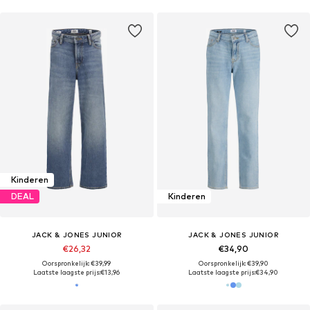
Kinderen
DEAL
Kinderen
JACK & JONES JUNIOR
JACK & JONES JUNIOR
€26,32
€34,90
Oorspronkelijk: €39,99
Oorspronkelijk: €39,90
Laatste laagste prijs:
€13,96
Laatste laagste prijs:
€34,90