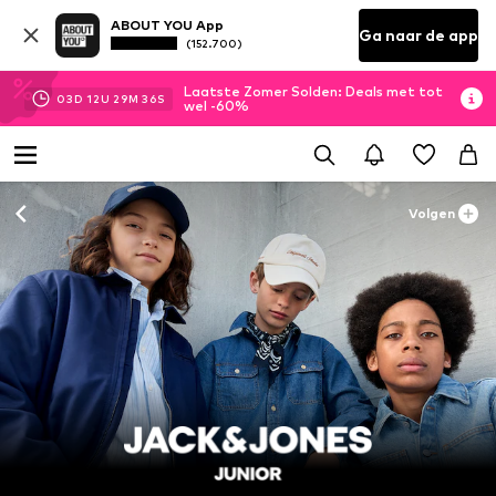
ABOUT YOU App
Ga naar de app
(152.700)
Laatste Zomer Solden: Deals met tot
03
D
12
U
29
M
34
S
wel -60%
Volgen