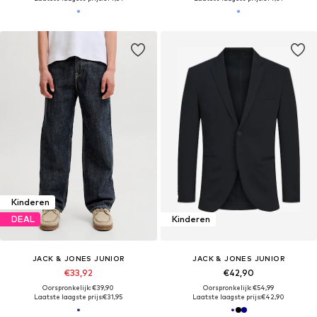
Kinderen
DEAL
Kinderen
JACK & JONES JUNIOR
JACK & JONES JUNIOR
€33,92
€42,90
Oorspronkelijk: €39,90
Oorspronkelijk: €54,99
Laatste laagste prijs:
€31,95
Laatste laagste prijs:
€42,90