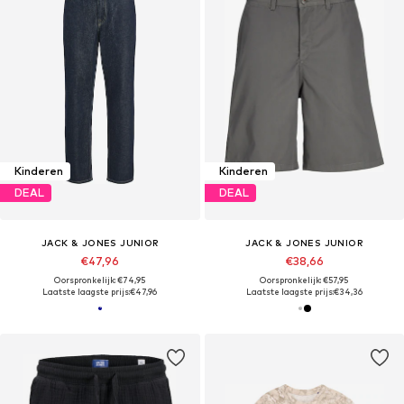
Kinderen
Kinderen
DEAL
DEAL
JACK & JONES JUNIOR
JACK & JONES JUNIOR
€47,96
€38,66
Oorspronkelijk: €74,95
Oorspronkelijk: €57,95
Laatste laagste prijs:
€47,96
Laatste laagste prijs:
€34,36