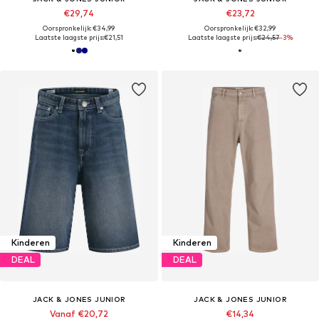
€29,74
€23,72
Oorspronkelijk: €34,99
Oorspronkelijk: €32,99
Laatste laagste prijs:
€21,51
Laatste laagste prijs:
€24,57
-3%
Kinderen
Kinderen
DEAL
DEAL
JACK & JONES JUNIOR
JACK & JONES JUNIOR
Vanaf €20,72
€14,34