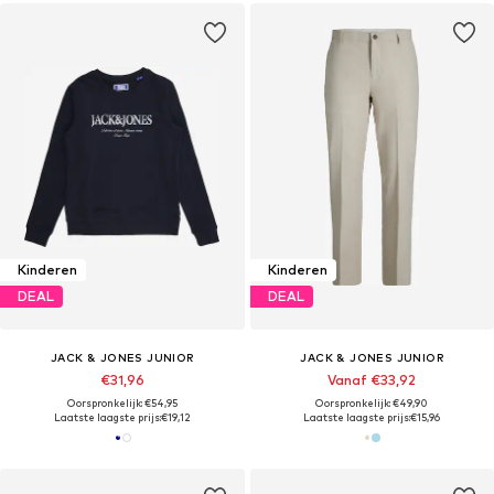
Kinderen
Kinderen
DEAL
DEAL
JACK & JONES JUNIOR
JACK & JONES JUNIOR
€31,96
Vanaf €33,92
Oorspronkelijk: €54,95
Oorspronkelijk: €49,90
Laatste laagste prijs:
€19,12
Laatste laagste prijs:
€15,96