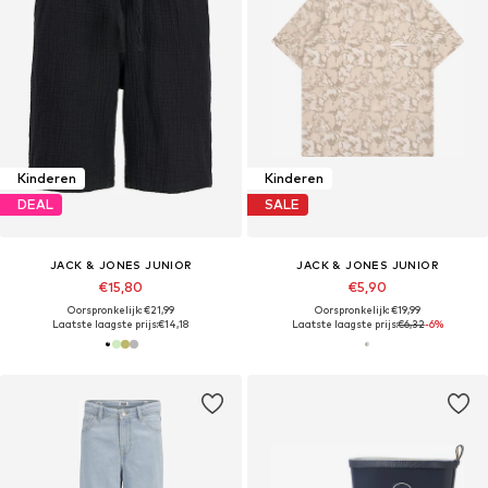
Kinderen
Kinderen
DEAL
SALE
JACK & JONES JUNIOR
JACK & JONES JUNIOR
€15,80
€5,90
Oorspronkelijk: €21,99
Oorspronkelijk: €19,99
Laatste laagste prijs:
€14,18
Laatste laagste prijs:
€6,32
-6%