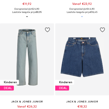
€11,92
Vanaf €23,92
Oorspronkelijk: €24,90
Oorspronkelijk: €44,90
Laatste laagste prijs:
€8,95
Laatste laagste prijs:
€16,45
Kinderen
Kinderen
DEAL
DEAL
JACK & JONES JUNIOR
JACK & JONES JUNIOR
Vanaf €26,32
€18,32