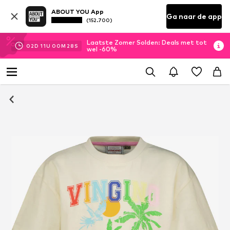
ABOUT YOU App
Ga naar de app
(152.700)
Laatste Zomer Solden: Deals met tot
02
D
11
U
00
M
27
S
wel -60%