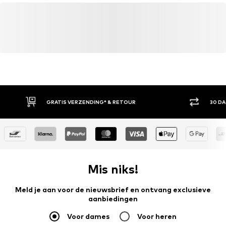
GRATIS VERZENDING* & RETOUR
30 D
Mis niks!
Meld je aan voor de nieuwsbrief en ontvang exclusieve
aanbiedingen
Voor dames
Voor heren