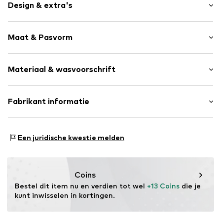
Design & extra's
Motiefprint
Maat & Pasvorm
Jersey
Ronde hals
Armlengte: Halve mouw
Gevoerde zoom/rand
Materiaal & wasvoorschrift
Lengte: Normale lengte
Nektape
Pasvorm: Normale pasvorm
Label patch/label flag
Materiaal: 100% Katoen
Fabrikant informatie
Voelt zacht aan
Land van herkomst: Bangladesh
Item nr.
VIN1932001000002
Love for Denim B.V.
Marienhoef 6
Een juridische kwestie melden
3851 ST Ermelo
NL
info@vingino.com & info@raizzed.com
Coins
Bestel dit item nu en verdien tot wel 
+13 Coins
 die je 
kunt inwisselen in kortingen.