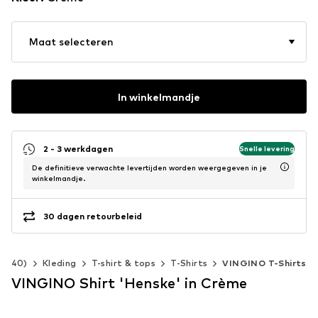
Maat selecteren
In winkelmandje
2 - 3 werkdagen
Snelle levering
De definitieve verwachte levertijden worden weergegeven in je
winkelmandje.
30 dagen retourbeleid
2-140)
Kleding
T-shirt & tops
T-Shirts
VINGINO T-Shirts
VINGINO Shirt 'Henske' in Crème