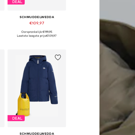
DEAL
SCHMUDDELWEDDA
€109,97
Oorspronkelijk: €199,95
Beschikbaar in vele maten
Laatste laagste prijs:
€109,97
In winkelmandje
DEAL
SCHMUDDELWEDDA