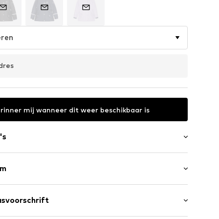
eren
dres
rinner mij wanneer dit weer beschikbaar is
's
rm
n
male pasvorm
 zijkant
svoorschrift