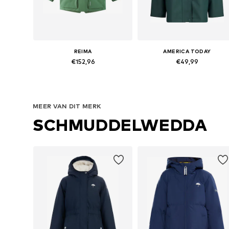
REIMA
AMERICA TODAY
€152,96
€49,99
+
1
+
3
Beschikbaar in vele maten
Beschikbaar in vele maten
In winkelmandje
In winkelmandje
MEER VAN DIT MERK
SCHMUDDELWEDDA