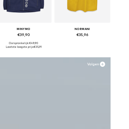
MINYMO
NORMANI
€39,90
€35,96
+
3
Oorspronkelijk: €49,90
Beschikbare maten: 80, 92, 104, 116, 128, 152
Beschikbare maten: 89-164
Laatste laagste prijs:
€35,91
In winkelmandje
In winkelmandje
Volgen