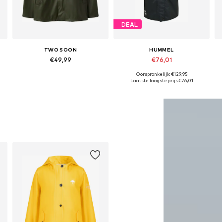
DEAL
TWO SOON
HUMMEL
€49,99
€76,01
Oorspronkelijk: €129,95
Beschikbaar in vele maten
Beschikbaar in vele maten
Laatste laagste prijs:
€76,01
In winkelmandje
In winkelmandje