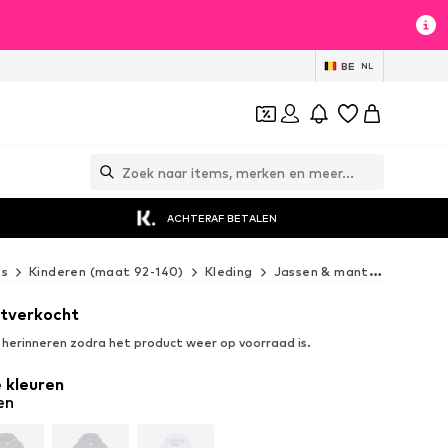
BE
NL
ACHTERAF BETALEN
es
Kinderen (maat 92-140)
Kleding
Jassen & mantels
Outdo
uitverkocht
n herinneren zodra het product weer op voorraad is.
 kleuren
en