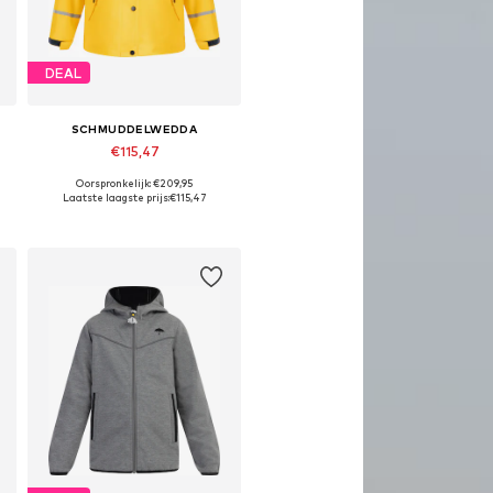
DEAL
SCHMUDDELWEDDA
€115,47
Oorspronkelijk: €209,95
0, 146
Beschikbaar in vele maten
Laatste laagste prijs:
€115,47
In winkelmandje