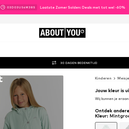
Laatste Zomer Solden: Deals met tot wel -60%
03
D
03
U
54
M
37
S
ABOUT
YOU
30 DAGEN BEDENKTIJD
t
Kinderen
Meisj
Jouw kleur is 
Wij kunnen je eraa
Ontdek andere
Kleur
:
Mintgro