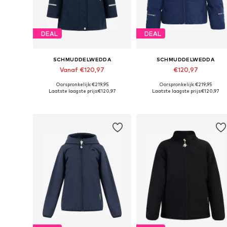
DEAL
DEAL
SCHMUDDELWEDDA
SCHMUDDELWEDDA
Vanaf €120,97
€120,97
Oorspronkelijk: €219,95
Oorspronkelijk: €219,95
Beschikbare maten: 104, 110, 116, 122, 128
Beschikbare maten: 116, 122, 128, 134, 14
Laatste laagste prijs:
€120,97
Laatste laagste prijs:
€120,97
In winkelmandje
In winkelmandje