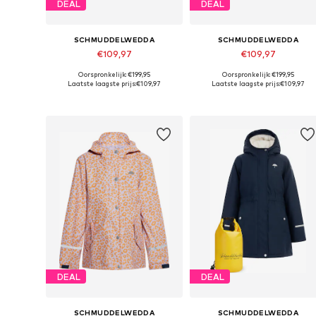
DEAL
DEAL
SCHMUDDELWEDDA
SCHMUDDELWEDDA
€109,97
€109,97
Oorspronkelijk: €199,95
Oorspronkelijk: €199,95
Beschikbaar in vele maten
Beschikbaar in vele maten
Laatste laagste prijs:
€109,97
Laatste laagste prijs:
€109,97
In winkelmandje
In winkelmandje
DEAL
DEAL
SCHMUDDELWEDDA
SCHMUDDELWEDDA