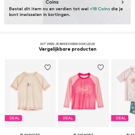
Coins
de behoefte aan grondstoffen verminderen, afval
Bestel dit item nu en verdien tot wel 
+18 Coins
 die je 
voorkomen en natuurlijke hulpbronnen behouden.
kunt inwisselen in kortingen.
Meer informatie
DIT VIND JE MISSCHIEN OOK LEUK
Vergelijkbare producten
DEAL
DEAL
DEAL
PLAYSHOES
PLAYSHOES
PLA