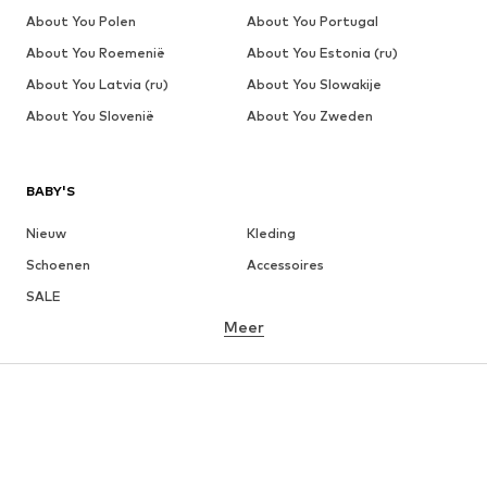
About You Polen
About You Portugal
About You Roemenië
About You Estonia (ru)
About You Latvia (ru)
About You Slowakije
About You Slovenië
About You Zweden
BABY'S
Nieuw
Kleding
Schoenen
Accessoires
SALE
Meer
MEISJES
Kinderen (maat 92-140)
Teens (maat 140-176)
JONGENS
Kinderen (maat 92-140)
Teens (maat 140-176)