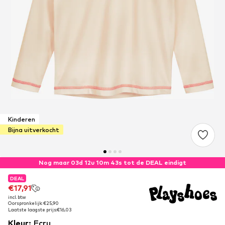
Kinderen
Bijna uitverkocht
Nog maar 03d 12u 10m 43s tot de DEAL eindigt
DEAL
DEAL
€17,91
€17,91
incl. btw
incl. btw
Oorspronkelijk: €25,90
Oorspronkelijk: €25,90
Laatste laagste prijs:
Laatste laagste prijs:
€16,03
€16,03
Kleur
:
Ecru