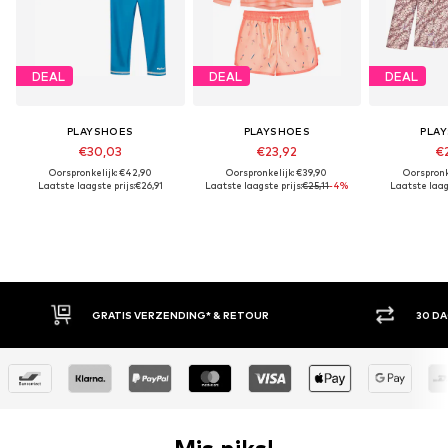
DEAL
DEAL
DEAL
PLAYSHOES
PLAYSHOES
PLA
€30,03
€23,92
€2
Oorspronkelijk: €42,90
Oorspronkelijk: €39,90
Oorspronk
Laatste laagste prijs:
€26,91
Laatste laagste prijs:
€25,11
-4%
Laatste laags
GRATIS VERZENDING* & RETOUR
30 DAGEN BED