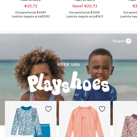
€20,72
Vanaf €20,72
€3
Oorspronkelijk: €25,90
Oorspronkelijk: €25,90
Oorspronk
Laatste laagste prijs:
€15,92
Laatste laagste prijs:
€16,11
Laatste laag
Volgen
MEER VAN