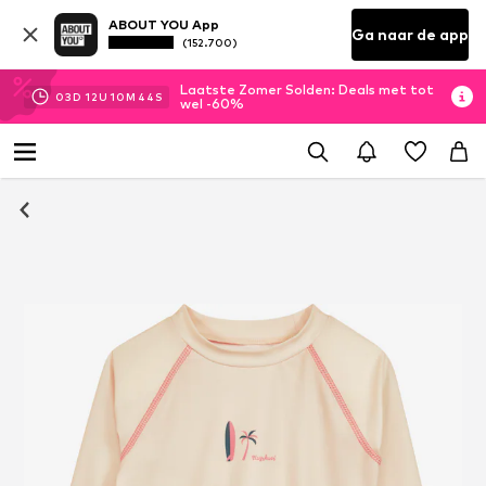
ABOUT YOU App
Ga naar de app
(152.700)
Laatste Zomer Solden: Deals met tot
03
D
12
U
10
M
43
S
wel -60%