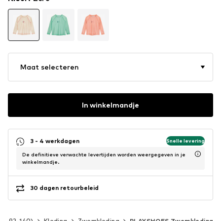
Maat selecteren
In winkelmandje
3 - 4 werkdagen
Snelle levering
De definitieve verwachte levertijden worden weergegeven in je
winkelmandje.
30 dagen retourbeleid
at 92-140)
Kleding
Zwemkleding
PLAYSHOES Zwemkleding