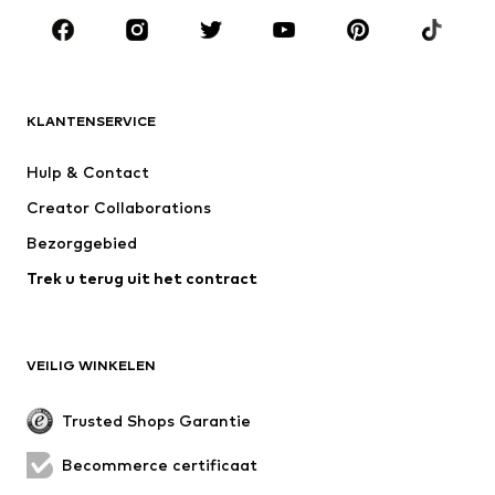
MERKEN
ADIDAS ORIGINALS
new balance
NAME IT
ADIDAS SPORTSWEAR
KLANTENSERVICE
Next
WE Fashion
Hulp & Contact
Nike Sportswear
Jack & Jones Junior
Creator Collaborations
Bezorggebied
Trek u terug uit het contract
VEILIG WINKELEN
Trusted Shops Garantie
Becommerce certificaat