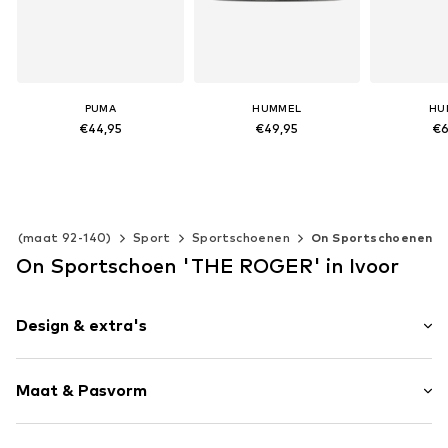
PUMA
HUMMEL
HU
€44,95
€49,95
€6
Beschikbaar in vele maten
Beschikbaar in vele maten
Beschikbaar
In winkelmandje
In winkelmandje
In win
en (maat 92-140)
Sport
Sportschoenen
On Sportschoenen
On Sportschoen 'THE ROGER' in Ivoor
Design & extra's
Color-Blocking
Maat & Pasvorm
Imitatieleder
Ronde neus
Hakhoogte: Platte hak (0-3 cm)
Profielzolen