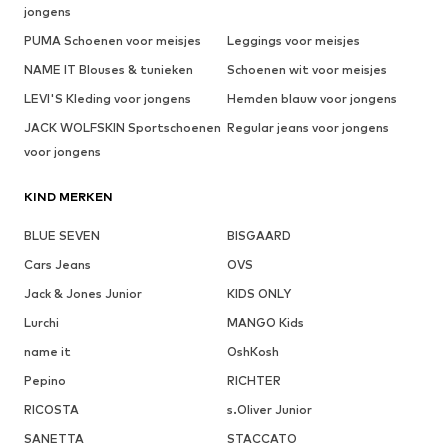
jongens
PUMA Schoenen voor meisjes
Leggings voor meisjes
NAME IT Blouses & tunieken
Schoenen wit voor meisjes
LEVI'S Kleding voor jongens
Hemden blauw voor jongens
JACK WOLFSKIN Sportschoenen
Regular jeans voor jongens
voor jongens
KIND MERKEN
BLUE SEVEN
BISGAARD
Cars Jeans
OVS
Jack & Jones Junior
KIDS ONLY
Lurchi
MANGO Kids
name it
OshKosh
Pepino
RICHTER
RICOSTA
s.Oliver Junior
SANETTA
STACCATO