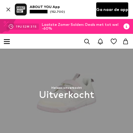
ABOUT YOU App
Ga naar de app
(152.700)
Laatste Zomer Solden: Deals met tot wel
19
U
52
M
30
S
-60%
Helaas uitverkocht
Uitverkocht