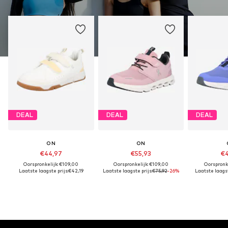
DEAL
DEAL
DEAL
ON
ON
€44,97
€55,93
€4
Oorspronkelijk: €109,00
Oorspronkelijk: €109,00
Oorspronke
Laatste laagste prijs:
€42,19
Laatste laagste prijs:
€75,92
-26%
Laatste laagst