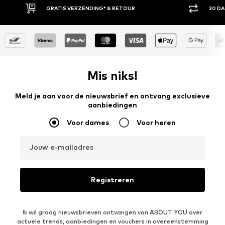
GRATIS VERZENDING* & RETOUR
30 D
Mis niks!
Meld je aan voor de nieuwsbrief en ontvang exclusieve
aanbiedingen
Voor dames
Voor heren
Jouw e-mailadres
Registreren
Ik wil graag nieuwsbrieven ontvangen van ABOUT YOU over
actuele trends, aanbiedingen en vouchers in overeenstemming