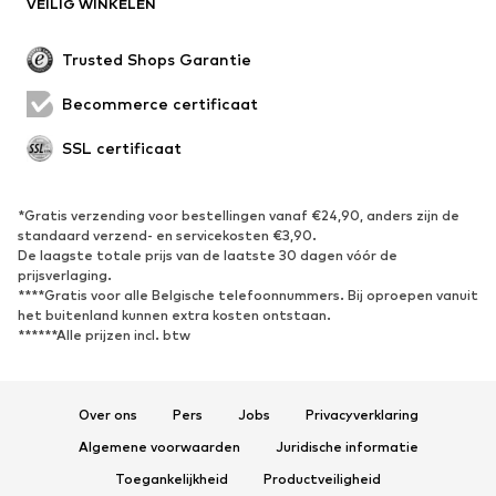
VEILIG WINKELEN
Trusted Shops Garantie
Becommerce certificaat
SSL certificaat
*Gratis verzending voor bestellingen vanaf €24,90, anders zijn de
standaard verzend- en servicekosten €3,90.
De laagste totale prijs van de laatste 30 dagen vóór de
prijsverlaging.
****Gratis voor alle Belgische telefoonnummers. Bij oproepen vanuit
het buitenland kunnen extra kosten ontstaan.
******Alle prijzen incl. btw
Over ons
Pers
Jobs
Privacyverklaring
Algemene voorwaarden
Juridische informatie
Toegankelijkheid
Productveiligheid