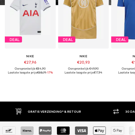
DEAL
DEAL
DEAL
NIKE
NIKE
N
€27,96
€20,93
€1
Oorspronkelijk: €84,90
Oorspronkelijk: €49,90
Oorspronk
Laatste laagste prijs:
€33,71
-17%
Laatste laagste prijs:
€17,94
Laatste laag
GRATIS VERZENDING* & RETOUR
30 DAGEN BED