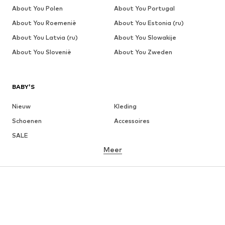
About You Polen
About You Portugal
About You Roemenië
About You Estonia (ru)
About You Latvia (ru)
About You Slowakije
About You Slovenië
About You Zweden
BABY'S
Nieuw
Kleding
Schoenen
Accessoires
SALE
Meer
MEISJES
Kinderen (maat 92-140)
Teens (maat 140-176)
JONGENS
Kinderen (maat 92-140)
Teens (maat 140-176)