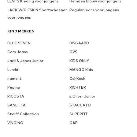
LEVI'S Kleding voor jongens
Hemden blauw voor jongens
JACK WOLFSKIN Sportschoenen
Regular jeans voor jongens
voor jongens
KIND MERKEN
BLUE SEVEN
BISGAARD
Cars Jeans
OVS
Jack & Jones Junior
KIDS ONLY
Lurchi
MANGO Kids
name it
OshKosh
Pepino
RICHTER
RICOSTA
s.Oliver Junior
SANETTA
STACCATO
Steiff Collection
SUPERFIT
VINGINO
GAP