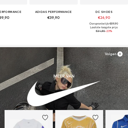
PERFORMANCE
ADIDAS PERFORMANCE
DC SHOES
39,90
€39,90
€26,90
Oorspronkelijk: €89,90
Laatste laagste prijs:
€34,90
-23%
Volgen
MEER VAN