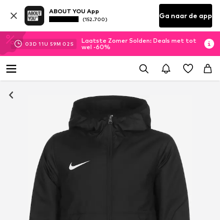
ABOUT YOU App
Ga naar de app
(152.700)
Laatste Zomer Solden: Deals met tot
03
D
11
U
59
M
02
S
wel -60%