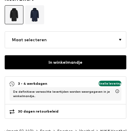
Maat selecteren
In winkelmandje
3 - 4 werkdagen
Snelle levering
De definitieve verwachte levertijden worden weergegeven in je
winkelmandje.
30 dagen retourbeleid
ren (maat 92-140)
Sport
Sporten
Voetbal
NIKE Voetbal