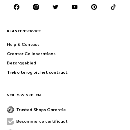
MERKEN
ADIDAS ORIGINALS
new balance
NAME IT
ADIDAS SPORTSWEAR
KLANTENSERVICE
Next
WE Fashion
Hulp & Contact
Nike Sportswear
Jack & Jones Junior
Creator Collaborations
Bezorggebied
Trek u terug uit het contract
VEILIG WINKELEN
Trusted Shops Garantie
Becommerce certificaat