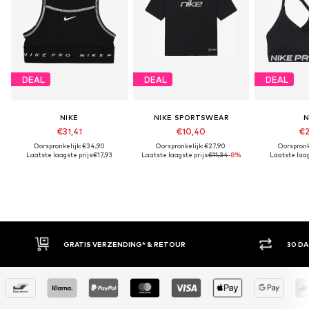
DEAL
DEAL
DEAL
NIKE
NIKE SPORTSWEAR
N
€31,41
€10,40
€2
Oorspronkelijk: €34,90
Oorspronkelijk: €27,90
Oorspronk
Laatste laagste prijs:
€17,93
Laatste laagste prijs:
€11,34
-8%
Laatste laags
ZENDING* & RETOUR
30 DAGEN BEDENKTIJD