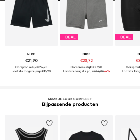
DEAL
DEAL
NIKE
NIKE
N
€21,90
€23,72
€3
Oorspronkelijk: €24,90
Oorspronkelijk: €27,90
Oorspronk
Laatste laagste prijs:
€16,90
Laatste laagste prijs:
€24,90
-4%
Laatste laags
MAAK JE LOOK COMPLEET
Bijpassende producten