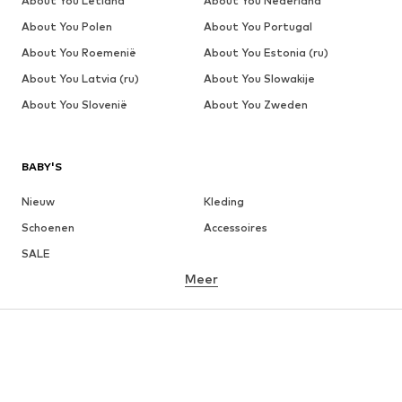
About You Letland
About You Nederland
About You Polen
About You Portugal
About You Roemenië
About You Estonia (ru)
About You Latvia (ru)
About You Slowakije
About You Slovenië
About You Zweden
BABY'S
Nieuw
Kleding
Schoenen
Accessoires
SALE
Meer
MEISJES
Kinderen (maat 92-140)
Teens (maat 140-176)
JONGENS