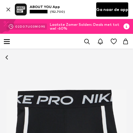
ABOUT YOU App
Ga naar de app
(152.700)
Laatste Zomer Solden: Deals met tot
02
D
07
U
03
M
08
S
wel -60%