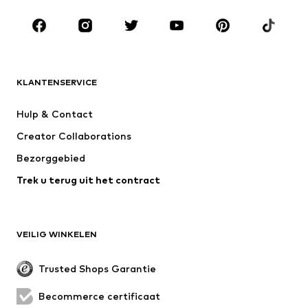
Kinderen (maat 92-140)
Teens (maat 140-176)
MERKEN
ADIDAS ORIGINALS
new balance
NAME IT
ADIDAS SPORTSWEAR
KLANTENSERVICE
Next
Nike Sportswear
Hulp & Contact
WE Fashion
Jack & Jones Junior
Creator Collaborations
Bezorggebied
Trek u terug uit het contract
VEILIG WINKELEN
Trusted Shops Garantie
Becommerce certificaat