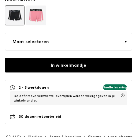
Maat selecteren
In winkelmandje
2 - 3 werkdagen
Snelle levering
De definitieve verwachte levertijden worden weergegeven in je
winkelmandje.
30 dagen retourbeleid
at 92-140)
Kleding
Jeans & broeken
Shorts
NIKE Shorts