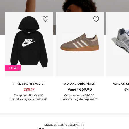
DEAL
NIKE SPORTSWEAR
ADIDAS ORIGINALS
ADIDAS 
€38,17
Vanaf €69,90
€4
Oorspronkelijk: €44,90
Oorspronkelijk: €80,00
Laatste laagste prijs:
€29,90
Laatste laagste prijs:
€62,91
MAAK JE LOOK COMPLEET