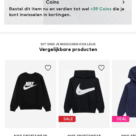
Coins
Bestel dit item nu en verdien tot wel 
+39 Coins
 die je 
kunt inwisselen in kortingen.
DIT VIND JE MISSCHIEN OOK LEUK
Vergelijkbare producten
SALE
DEAL
NIKE SPORTSWEAR
NIKE SPORTSWEAR
NIKE S