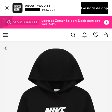
ABOUT YOU App
Ga naar de app
(152.700)
Laatste Zomer Solden: Deals met tot
03
D
12
U
18
M
48
S
wel -60%