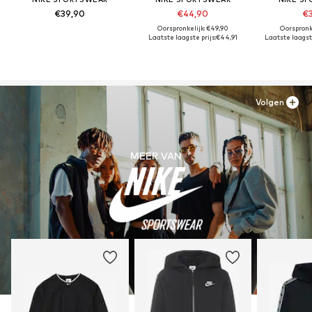
€39,90
€44,90
€3
Oorspronkelijk: €49,90
Oorspronk
Laatste laagste prijs:
€44,91
Laatste laagste
Volgen
MEER VAN