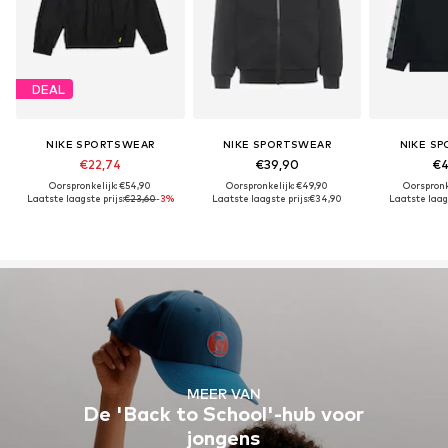
DEAL
NIKE SPORTSWEAR
NIKE SPORTSWEAR
NIKE S
€22,74
€39,90
€4
Oorspronkelijk: €54,90
Oorspronkelijk: €49,90
Oorspronk
Laatste laagste prijs:
€23,60
-3%
Laatste laagste prijs:
€34,90
Laatste laags
MEER VAN
De 'Back to School'-hub voor
jongens