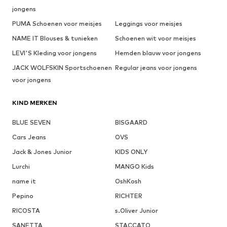
jongens
PUMA Schoenen voor meisjes
Leggings voor meisjes
NAME IT Blouses & tunieken
Schoenen wit voor meisjes
LEVI'S Kleding voor jongens
Hemden blauw voor jongens
JACK WOLFSKIN Sportschoenen
Regular jeans voor jongens
voor jongens
KIND MERKEN
BLUE SEVEN
BISGAARD
Cars Jeans
OVS
Jack & Jones Junior
KIDS ONLY
Lurchi
MANGO Kids
name it
OshKosh
Pepino
RICHTER
RICOSTA
s.Oliver Junior
SANETTA
STACCATO