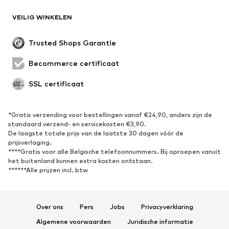
VEILIG WINKELEN
Trusted Shops Garantie
Becommerce certificaat
SSL certificaat
*Gratis verzending voor bestellingen vanaf €24,90, anders zijn de
standaard verzend- en servicekosten €3,90.
De laagste totale prijs van de laatste 30 dagen vóór de
prijsverlaging.
****Gratis voor alle Belgische telefoonnummers. Bij oproepen vanuit
het buitenland kunnen extra kosten ontstaan.
******Alle prijzen incl. btw
Over ons
Pers
Jobs
Privacyverklaring
Algemene voorwaarden
Juridische informatie