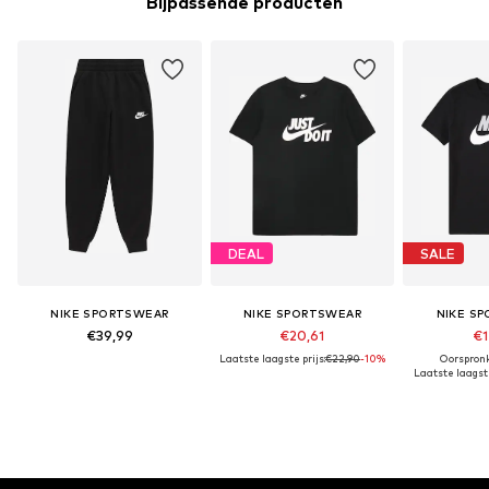
Bijpassende producten
DEAL
SALE
NIKE SPORTSWEAR
NIKE SPORTSWEAR
NIKE S
€39,99
€20,61
€1
Laatste laagste prijs:
€22,90
-10%
Oorspronk
Laatste laagste