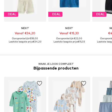
DEAL
DEAL
DEAL
NEXT
NEXT
N
Vanaf €34,20
Vanaf €15,33
€4
Oorspronkelijk: €38,00
Oorspronkelijk: €22,00
Oorspronk
Laatste laagste prijs:
€34,20
Laatste laagste prijs:
€15,33
Laatste laags
MAAK JE LOOK COMPLEET
Bijpassende producten