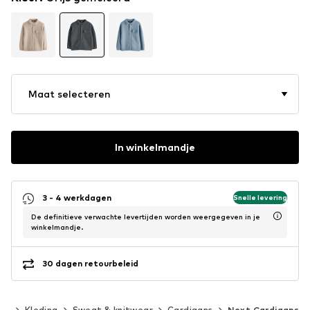
Maat selecteren
In winkelmandje
3 - 4 werkdagen
Snelle levering
De definitieve verwachte levertijden worden weergegeven in je
winkelmandje.
30 dagen retourbeleid
40)
Kleding
Sweat & knitwear
Cardigans
Next Cardigans