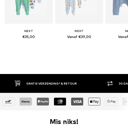
NEXT
NEXT
N
€35,00
Vanaf €39,00
Vanaf
S VERZENDING* & RETOUR
30 DAGEN BEDENKTIJD
Mis niks!