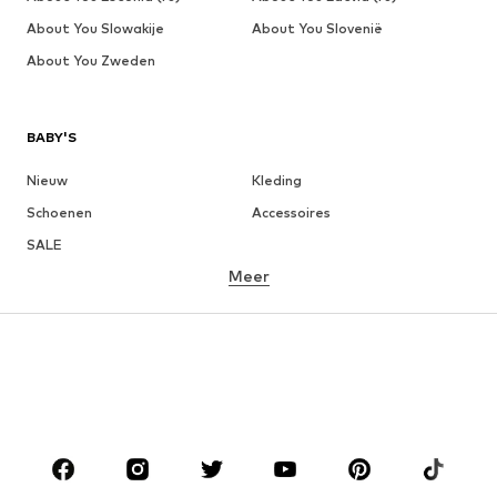
About You Slowakije
About You Slovenië
About You Zweden
BABY'S
Nieuw
Kleding
Schoenen
Accessoires
SALE
Meer
MEISJES
Kinderen (maat 92-140)
Teens (maat 140-176)
JONGENS
Kinderen (maat 92-140)
Teens (maat 140-176)
MERKEN