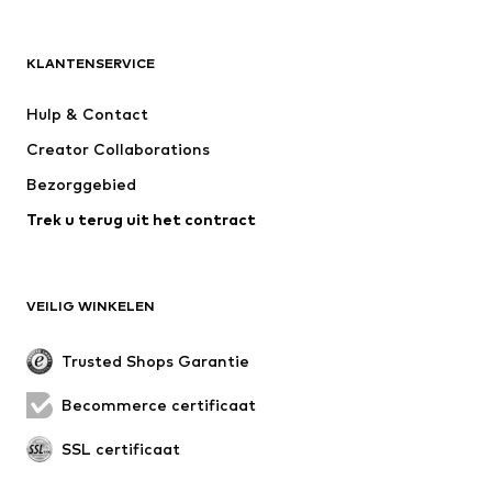
ADIDAS ORIGINALS
new balance
NAME IT
ADIDAS SPORTSWEAR
KLANTENSERVICE
Next
WE Fashion
Hulp & Contact
Nike Sportswear
Jack & Jones Junior
Creator Collaborations
Bezorggebied
Trek u terug uit het contract
VEILIG WINKELEN
Trusted Shops Garantie
Becommerce certificaat
SSL certificaat