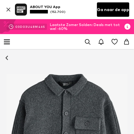
ABOUT YOU App
Ga naar de app
(152.700)
Laatste Zomer Solden: Deals met tot
03
D
03
U
48
M
45
S
wel -60%