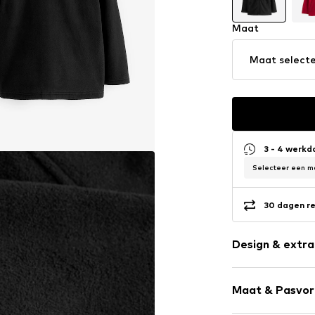
Maat
Maat select
3 - 4 werk
Selecteer een ma
30 dagen re
Design & extra
Effen
Maat & Pasvo
Opstaande k
Ritszakken aa