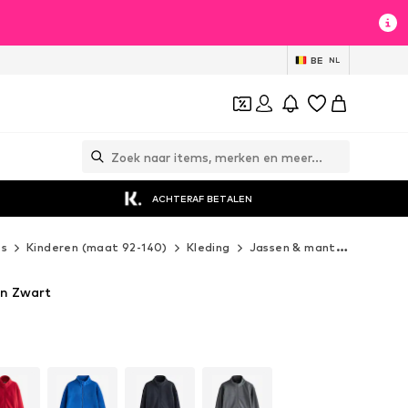
BE
NL
ACHTERAF BETALEN
es
Kinderen (maat 92-140)
Kleding
Jassen & mantels
Fleece
in Zwart