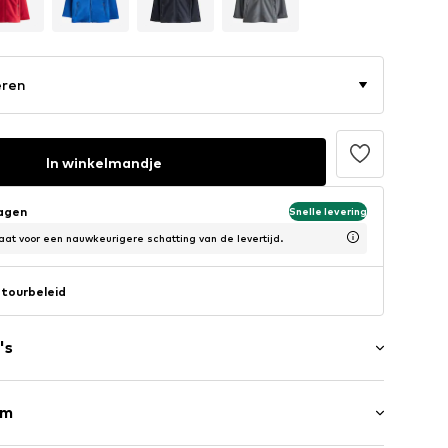
eren
In winkelmandje
dagen
Snelle levering
at voor een nauwkeurigere schatting van de levertijd.
tourbeleid
's
rm
raag
n de zijkant