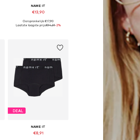
NAME IT
€13,90
Oorspronkelijk: €17,90
Beschikbaar in vele maten
Laatste laagste prijs:
€14,31
-2%
In winkelmandje
DEAL
NAME IT
€8,91