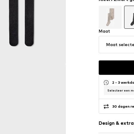
Maat
Maat select
2 - 3 werkd
Selecteer een ma
30 dagen re
Design & extra