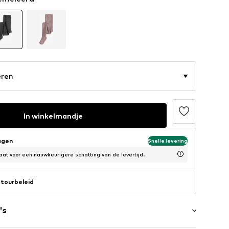
eren
In winkelmandje
agen
Snelle levering
at voor een nauwkeurigere schatting van de levertijd.
tourbeleid
's