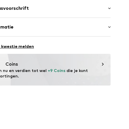
svoorschrift
Viscose, 27% Polyamide - PA, 16% Metaalvezels, 2%
rmatie
v001000001
S
st: Turkije
e kwestie melden
 tot 40°C
er.com/
Coins
m nu en verdien tot wel 
+9 Coins
 die je kunt 
lage temperatuur
kortingen.