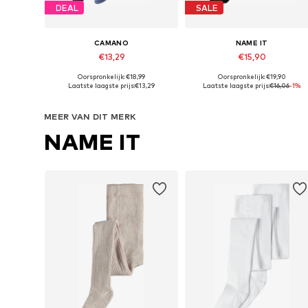
DEAL
SALE
CAMANO
NAME IT
€13,29
€15,90
Oorspronkelijk: €18,99
Oorspronkelijk: €19,90
Beschikbaar in vele maten
Beschikbaar in vele maten
Laatste laagste prijs:
€13,29
Laatste laagste prijs:
€16,06
-1%
In winkelmandje
In winkelmandje
MEER VAN DIT MERK
NAME IT