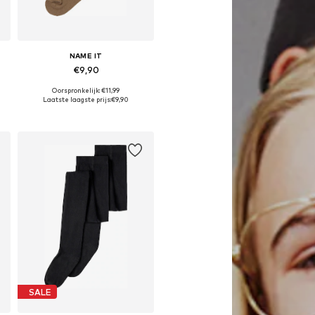
NAME IT
€9,90
Oorspronkelijk: €11,99
Beschikbare maten: 86-92, 98-104, 110-116
Laatste laagste prijs:
€9,90
In winkelmandje
SALE