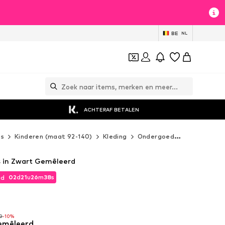
BE
NL
ACHTERAF BETALEN
es
Kinderen (maat 92-140)
Kleding
Ondergoed
Panty's
N
s in Zwart Gemêleerd
02
d
21
u
26
m
36
s
jd
02
d
21
u
26
m
36
s
jd
0
-10%
emêleerd
0
-10%