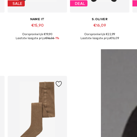
SALE
DEAL
NAME IT
S.OLIVER
€15,90
€16,09
Oorspronkelijk: €19,90
Oorspronkelijk: €22,99
Beschikbaar in vele maten
Beschikbaar in vele maten
Laatste laagste prijs:
€16,06
-1%
Laatste laagste prijs:
€16,09
In winkelmandje
In winkelmandje