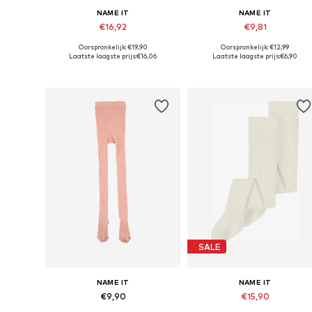
NAME IT
NAME IT
€16,92
€9,81
Oorspronkelijk: €19,90
Oorspronkelijk: €12,99
Beschikbaar in vele maten
Beschikbaar in vele maten
Laatste laagste prijs:
€16,06
Laatste laagste prijs:
€6,90
In winkelmandje
In winkelmandje
SALE
NAME IT
NAME IT
€9,90
€15,90