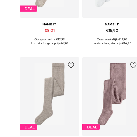
DEAL
NAME IT
NAME IT
€8,01
€15,90
Oorspronkelijk: €12,99
Oorspronkelijk: €17,90
Beschikbaar in vele maten
Beschikbaar in vele maten
Laatste laagste prijs:
€6,90
Laatste laagste prijs:
€14,90
In winkelmandje
In winkelmandje
DEAL
DEAL