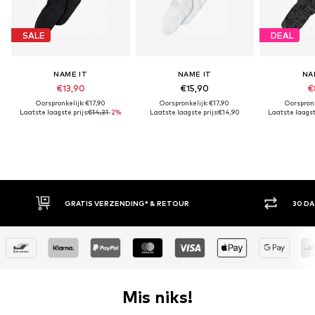
SALE
DEAL
NAME IT
NAME IT
NA
€13,90
€15,90
€
Oorspronkelijk: €17,90
Oorspronkelijk: €17,90
Oorspronk
Laatste laagste prijs:
€14,31
-2%
Laatste laagste prijs:
€14,90
Laatste laagste
30 DAGEN BEDENKTIJD
AC
Mis niks!