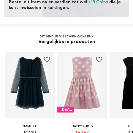
Bestel dit item nu en verdien tot wel 
+13 Coins
 die je 
kunt inwisselen in kortingen.
DIT VIND JE MISSCHIEN OOK LEUK
Vergelijkbare producten
DEAL
NAME IT
HAPPY GIRLS
DE
€19,90
€40,49
€3