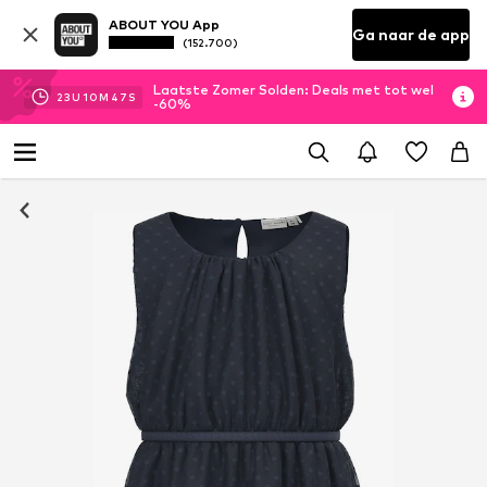
ABOUT YOU App
Ga naar de app
(152.700)
Laatste Zomer Solden: Deals met tot wel
23
U
10
M
47
S
-60%