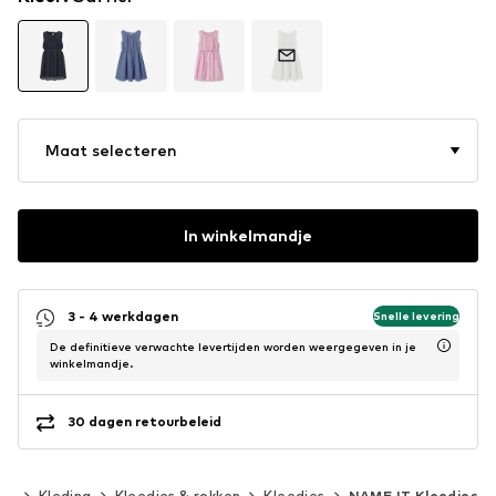
Maat selecteren
In winkelmandje
3 - 4 werkdagen
Snelle levering
De definitieve verwachte levertijden worden weergegeven in je
winkelmandje.
30 dagen retourbeleid
0)
Kleding
Kleedjes & rokken
Kleedjes
NAME IT Kleedjes