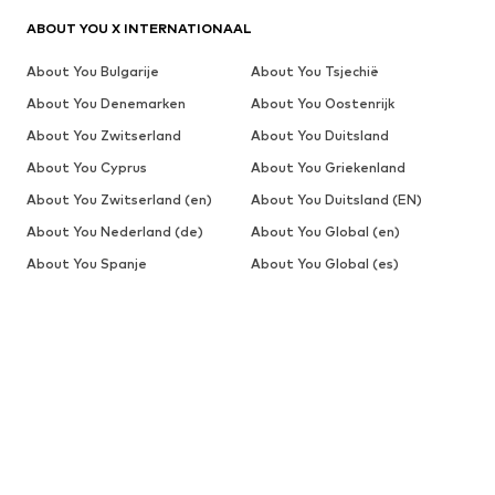
ABOUT YOU X INTERNATIONAAL
About You Bulgarije
About You Tsjechië
About You Denemarken
About You Oostenrijk
About You Zwitserland
About You Duitsland
About You Cyprus
About You Griekenland
About You Zwitserland (en)
About You Duitsland (EN)
About You Nederland (de)
About You Global (en)
About You Spanje
About You Global (es)
About You Estland
About You Finland
About You België (fr)
About You Zwitserland (fr)
About You Frankrijk
About You Kroatië
About You Hongarije
About You Switzerland (it)
About You Italië
About You Litouwen
About You Letland
About You Nederland
About You Polen
About You Portugal