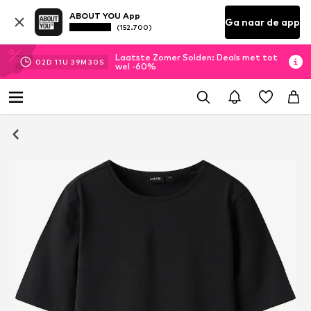
ABOUT YOU App
Ga naar de app
(152.700)
Laatste Zomer Solden: Deals met tot
02
D
11
U
39
M
30
S
wel -60%