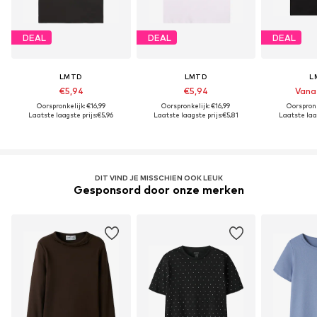
DEAL
DEAL
DEAL
LMTD
LMTD
L
€5,94
€5,94
Vana
Oorspronkelijk: €16,99
Oorspronkelijk: €16,99
Oorspronk
Laatste laagste prijs:
€5,96
Laatste laagste prijs:
€5,81
Laatste laag
DIT VIND JE MISSCHIEN OOK LEUK
Gesponsord door onze merken