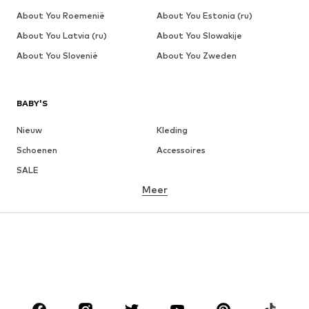
About You Roemenië
About You Estonia (ru)
About You Latvia (ru)
About You Slowakije
About You Slovenië
About You Zweden
BABY'S
Nieuw
Kleding
Schoenen
Accessoires
SALE
Meer
MEISJES
Kinderen (maat 92-140)
Teens (maat 140-176)
JONGENS
Kinderen (maat 92-140)
Teens (maat 140-176)