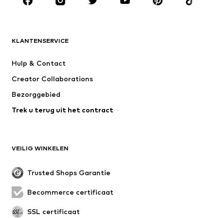
MERKEN
ADIDAS ORIGINALS
new balance
NAME IT
ADIDAS SPORTSWEAR
KLANTENSERVICE
Next
Nike Sportswear
Hulp & Contact
WE Fashion
Jack & Jones Junior
Creator Collaborations
Bezorggebied
Trek u terug uit het contract
VEILIG WINKELEN
Trusted Shops Garantie
Becommerce certificaat
SSL certificaat