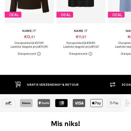
DEAL
DEAL
DEAL
NAME IT
NAME IT
NA
€13,41
€11,61
€
Oorspronkelijk: €21,90
Oorspronkelijk: €16,90
Oorspronk
Laatste laagste prijs:
€10,90
Laatste laagste prijs:
€11,61
Laatste laag
GRATIS VERZENDING* & RETOUR
30 DAGEN BEDENKT
Mis niks!