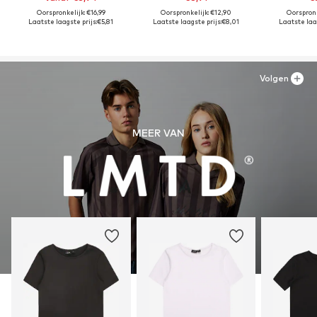
Oorspronkelijk: €16,99
Oorspronkelijk: €12,90
Oorspronk
Laatste laagste prijs:
€5,81
Laatste laagste prijs:
€8,01
Laatste laag
Volgen
MEER VAN