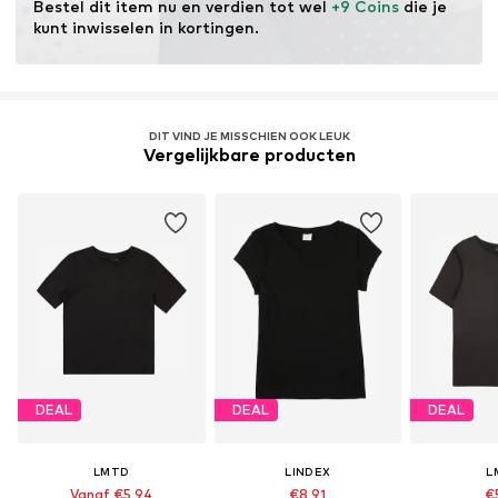
Bestel dit item nu en verdien tot wel 
+9 Coins
 die je 
kunt inwisselen in kortingen.
DIT VIND JE MISSCHIEN OOK LEUK
Vergelijkbare producten
DEAL
DEAL
DEAL
LMTD
LINDEX
L
Vanaf €5,94
€8,91
€