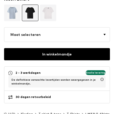
Maat selecteren
In winkelmandje
2 - 3 werkdagen
Snelle levering
De definitieve verwachte levertijden worden weergegeven in je
winkelmandje.
30 dagen retourbeleid
t 92-140)
Kleding
T-shirt & tops
T-Shirts
LMTD T-Shirts