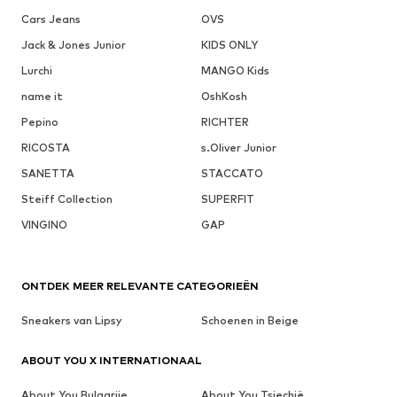
Cars Jeans
OVS
Jack & Jones Junior
KIDS ONLY
Lurchi
MANGO Kids
name it
OshKosh
Pepino
RICHTER
RICOSTA
s.Oliver Junior
SANETTA
STACCATO
Steiff Collection
SUPERFIT
VINGINO
GAP
ONTDEK MEER RELEVANTE CATEGORIEËN
Sneakers van Lipsy
Schoenen in Beige
ABOUT YOU X INTERNATIONAAL
About You Bulgarije
About You Tsjechië