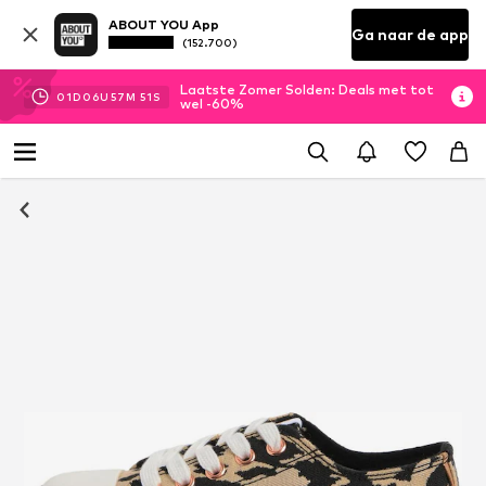
ABOUT YOU App
Ga naar de app
(152.700)
Laatste Zomer Solden: Deals met tot
01
D
06
U
57
M
51
S
wel -60%