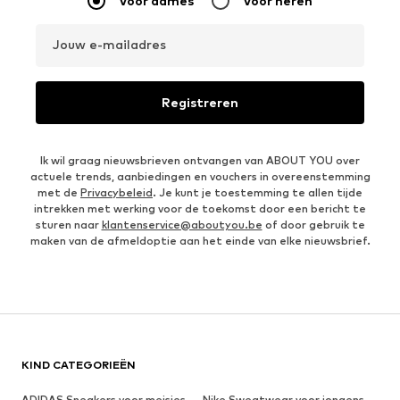
Voor dames
Voor heren
Jouw e-mailadres
Registreren
Ik wil graag nieuwsbrieven ontvangen van ABOUT YOU over
actuele trends, aanbiedingen en vouchers in overeenstemming
met de
Privacybeleid
. Je kunt je toestemming te allen tijde
intrekken met werking voor de toekomst door een bericht te
sturen naar
klantenservice@aboutyou.be
of door gebruik te
maken van de afmeldoptie aan het einde van elke nieuwsbrief.
KIND CATEGORIEËN
ADIDAS Sneakers voor meisjes
Nike Sweatwear voor jongens