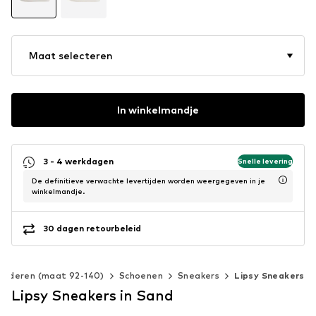
Maat selecteren
In winkelmandje
3 - 4 werkdagen
Snelle levering
De definitieve verwachte levertijden worden weergegeven in je
winkelmandje.
30 dagen retourbeleid
Kinderen (maat 92-140)
Schoenen
Sneakers
Lipsy Sneakers
Lipsy Sneakers in Sand