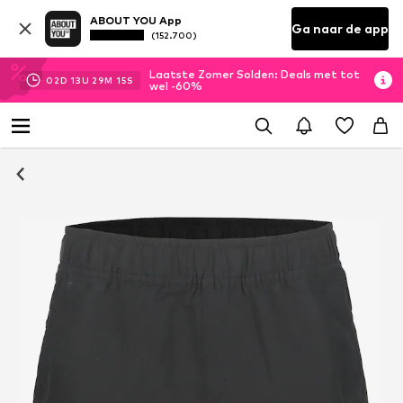
ABOUT YOU App
Ga naar de app
(152.700)
Laatste Zomer Solden: Deals met tot
02
D
13
U
29
M
14
S
wel -60%