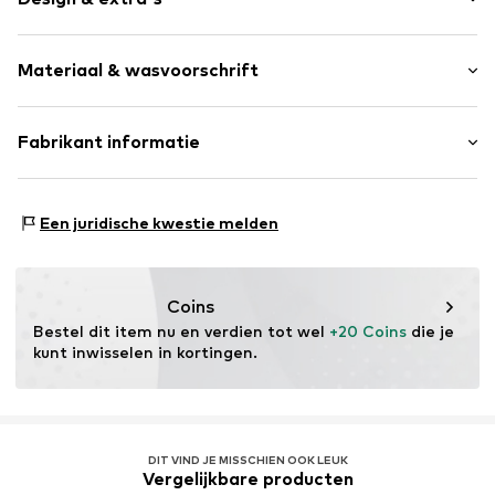
Effen
Materiaal & wasvoorschrift
Op staal naden
Item nr.
ICP1968001000001
Buitenmateriaal: 100% Polyester - PES
Fabrikant informatie
Voering: 100% Polyamide - PA
L-fashion Group Oy
Tiilimäenkatu 9
Een juridische kwestie melden
PL 55
15501 Lahti
FI
https://luhta.com/
Coins
Bestel dit item nu en verdien tot wel 
+20 Coins
 die je 
kunt inwisselen in kortingen.
DIT VIND JE MISSCHIEN OOK LEUK
Vergelijkbare producten