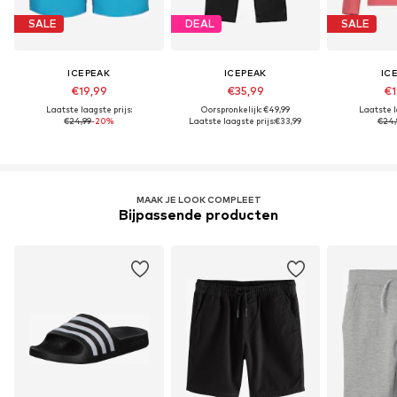
SALE
DEAL
SALE
ICEPEAK
ICEPEAK
IC
€19,99
€35,99
€1
Laatste laagste prijs:
Oorspronkelijk: €49,99
Laatste l
€24,99
-20%
Laatste laagste prijs:
€33,99
€24,
MAAK JE LOOK COMPLEET
Bijpassende producten