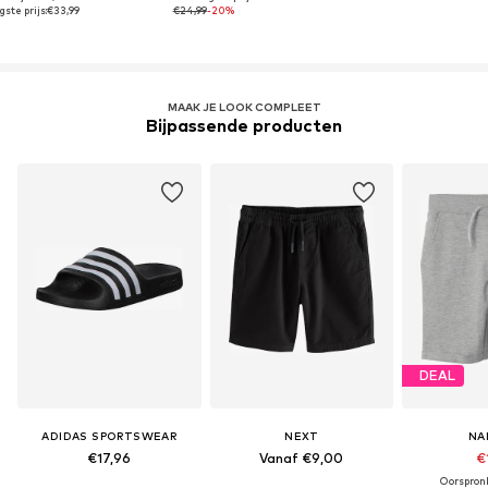
ste prijs:
€33,99
€24,99
-20%
MAAK JE LOOK COMPLEET
Bijpassende producten
DEAL
ADIDAS SPORTSWEAR
NEXT
NA
€17,96
Vanaf €9,00
€
Oorspronk