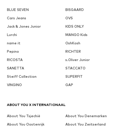
BLUE SEVEN
BISGAARD
Cars Jeans
OVS
Jack & Jones Junior
KIDS ONLY
Lurchi
MANGO Kids
name it
OshKosh
Pepino
RICHTER
RICOSTA
s.Oliver Junior
SANETTA
STACCATO
Steiff Collection
SUPERFIT
VINGINO
GAP
ABOUT YOU X INTERNATIONAAL
About You Tsjechië
About You Denemarken
About You Oostenrijk
About You Zwitserland