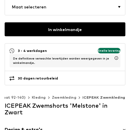
Maat selecteren
In winkelmandje
3 - 4 werkdagen
Snelle levering
De definitieve verwachte levertijden worden weergegeven in je
winkelmandje.
30 dagen retourbeleid
(maat 92-140)
Kleding
Zwemkleding
ICEPEAK Zwemkleding
ICEPEAK Zwemshorts 'Melstone' in
Zwart
Design & extra's