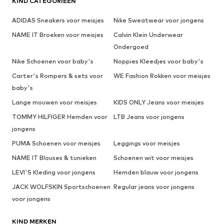
KIND CATEGORIEËN
ADIDAS Sneakers voor meisjes
Nike Sweatwear voor jongens
NAME IT Broeken voor meisjes
Calvin Klein Underwear
Ondergoed
Nike Schoenen voor baby's
Noppies Kleedjes voor baby's
Carter's Rompers & sets voor
WE Fashion Rokken voor meisjes
baby's
Lange mouwen voor meisjes
KIDS ONLY Jeans voor meisjes
TOMMY HILFIGER Hemden voor
LTB Jeans voor jongens
jongens
PUMA Schoenen voor meisjes
Leggings voor meisjes
NAME IT Blouses & tunieken
Schoenen wit voor meisjes
LEVI'S Kleding voor jongens
Hemden blauw voor jongens
JACK WOLFSKIN Sportschoenen
Regular jeans voor jongens
voor jongens
KIND MERKEN