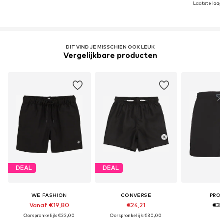
Laatste laag
DIT VIND JE MISSCHIEN OOK LEUK
Vergelijkbare producten
DEAL
DEAL
WE FASHION
CONVERSE
PR
Vanaf €19,80
€24,21
€3
Oorspronkelijk: €22,00
Oorspronkelijk: €30,00