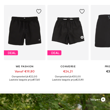
DEAL
DEAL
WE FASHION
CONVERSE
PR
Vanaf €19,80
€24,21
€3
Oorspronkelijk: €22,00
Oorspronkelijk: €30,00
Laatste laagste prijs:
€17,60
Laatste laagste prijs:
€23,90
Volgen