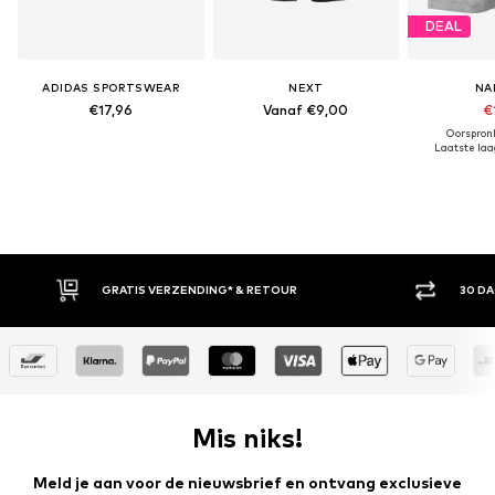
DEAL
ADIDAS SPORTSWEAR
NEXT
NA
€17,96
Vanaf €9,00
€
Oorspronk
Laatste laag
30 DAGEN BEDENKTIJD
ACH
Mis niks!
Meld je aan voor de nieuwsbrief en ontvang exclusieve