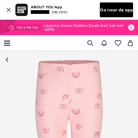
ABOUT YOU App
Ga naar de app
(152.700)
Laatste Zomer Solden: Deals met tot wel
19
U
47
M
16
S
-60%