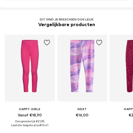
DIT VIND JE MISSCHIEN OOK LEUK
Vergelijkbare producten
HAPPY GIRLS
NEXT
HAPP
Vanaf €18,90
€16,00
€2
Oorspronkelijk: €21,95
Laatste laagste prijs:
€13,41