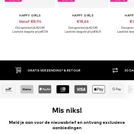
HAPPY GIRLS
HAPPY GIRLS
HAPP
Vanaf €8,94
€18,66
€1
Oorspronkelijk: €21,95
Oorspronkelijk: €21,95
Oorspronk
Laatste laagste prijs:
€7,16
Laatste laagste prijs:
€16,11
Laatste laag
GRATIS VERZENDING* & RETOUR
30 DAGEN BED
Mis niks!
Meld je aan voor de nieuwsbrief en ontvang exclusieve
aanbiedingen