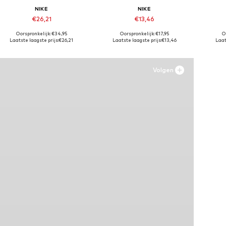
NIKE
NIKE
€26,21
€13,46
Oorspronkelijk: €34,95
Oorspronkelijk: €17,95
O
Beschikbaar in vele maten
Beschikbaar in vele maten
Besc
Laatste laagste prijs:
€26,21
Laatste laagste prijs:
€13,46
Laat
In winkelmandje
In winkelmandje
In
Volgen