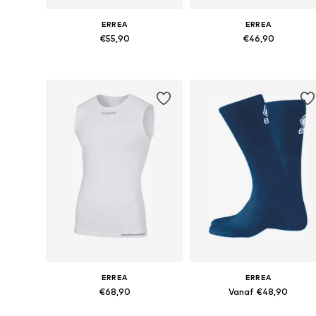
ERREA
ERREA
€55,90
€46,90
Beschikbare maten: XS-XL
Beschikbare maten: 142-146
In winkelmandje
In winkelmandje
ERREA
ERREA
€68,90
Vanaf €48,90