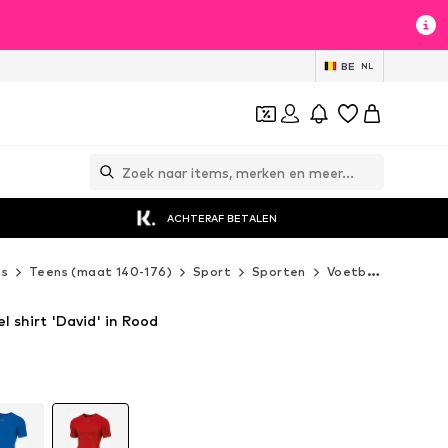
BE
NL
ACHTERAF BETALEN
es
Teens (maat 140-176)
Sport
Sporten
Voetbal
Errea 
l shirt 'David' in Rood