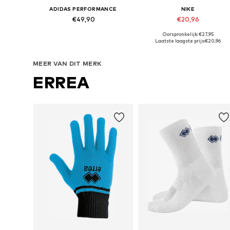
ADIDAS PERFORMANCE
NIKE
€49,90
€20,96
Oorspronkelijk: €27,95
Beschikbare maten: 140 Normale maten
Beschikbaar in vele maten
Laatste laagste prijs:
€20,96
In winkelmandje
In winkelmandje
MEER VAN DIT MERK
ERREA