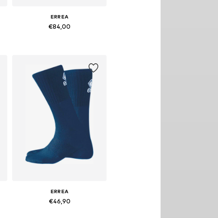
ERREA
€84,00
Beschikbare maten: 152
In winkelmandje
ERREA
€46,90