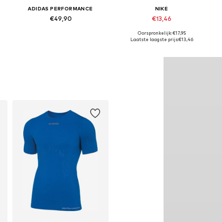
ADIDAS PERFORMANCE
NIKE
€49,90
€13,46
Oorspronkelijk: €17,95
Beschikbare maten: 164 Normale maten, 170 Normale maten
Beschikbare maten: 122-128, 128-138, 138-147, 147-158
Laatste laagste prijs:
€13,46
In winkelmandje
In winkelmandje