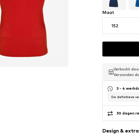
Maat
152
Verkocht do
Verkocht do
Verkocht do
Verzonden d
Verzonden d
Verzonden d
3 - 4 werk
De definitieve v
30 dagen re
Design & extra