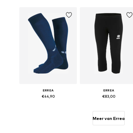
Beschikbare maten: 152
Beschikbare maten: 140, 152, 16
In winkelmandje
In winkelmandje
ERREA
ERREA
€44,90
€83,00
Beschikbare maten: 122-128
Beschikbare maten: 128, 140, 15
In winkelmandje
In winkelmandje
Meer van Errea