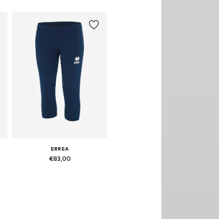
4
Beschikbare maten: 122-128
In winkelmandje
ERREA
€83,00
2
Beschikbare maten: 128, 140, 152
In winkelmandje