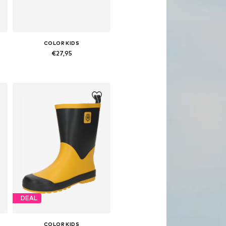
COLOR KIDS
€27,95
8
Beschikbare maten: 110, 116, 128
In winkelmandje
DEAL
COLOR KIDS