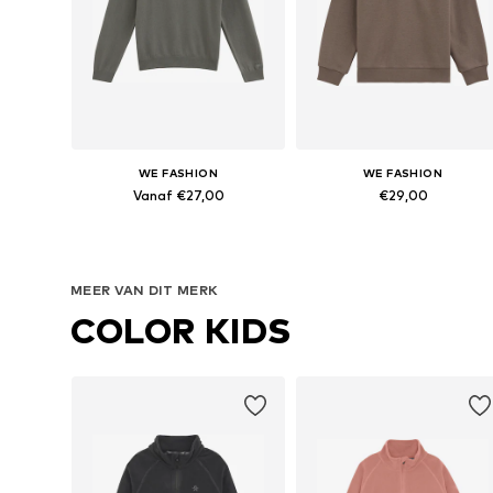
WE FASHION
WE FASHION
Vanaf €27,00
€29,00
Beschikbaar in vele maten
Beschikbaar in vele maten
In winkelmandje
In winkelmandje
MEER VAN DIT MERK
COLOR KIDS