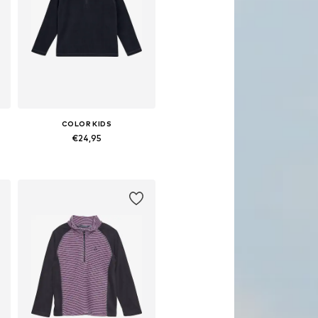
COLOR KIDS
€24,95
Beschikbare maten: 92, 98, 104, 110, 116, 122
In winkelmandje