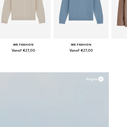
WE FASHION
WE FASHION
Vanaf €27,00
Vanaf €27,00
Beschikbaar in vele maten
Beschikbaar in vele maten
Besc
In winkelmandje
In winkelmandje
In
Volgen