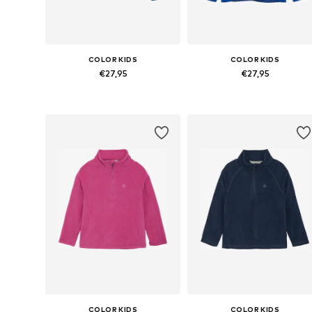
COLOR KIDS
COLOR KIDS
€27,95
€27,95
Beschikbare maten: 98, 110, 116, 128
Beschikbare maten: 98, 116, 12
In winkelmandje
In winkelmandje
COLOR KIDS
COLOR KIDS