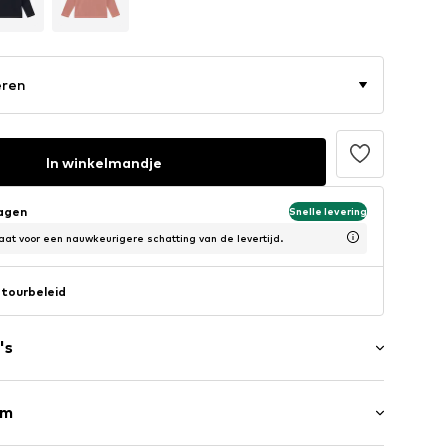
eren
In winkelmandje
dagen
Snelle levering
at voor een nauwkeurigere schatting van de levertijd.
tourbeleid
's
rm
ag
en