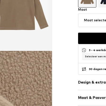
Maat
Maat select
3 - 4 werk
Selecteer een ma
30 dagen re
Design & extra
Effen
Maat & Pasvo
Schipperskra
Raglanmouw