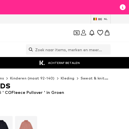
BE
NL
ACHTERAF BETALEN
ns
Kinderen (maat 92-140)
Kleding
Sweat & knitwear
Trui
IDS
 ' COFleece Pullover ' in Groen