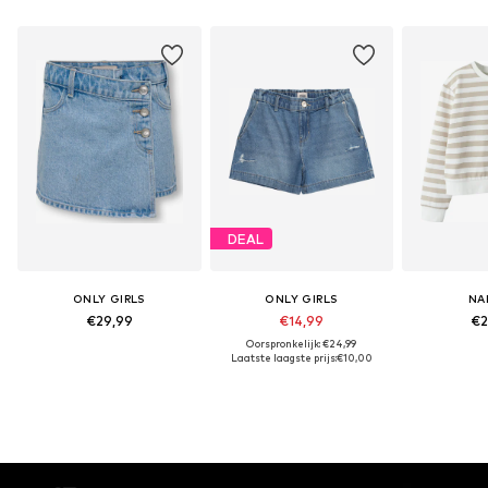
DEAL
ONLY GIRLS
ONLY GIRLS
NA
€29,99
€14,99
€2
Oorspronkelijk: €24,99
Laatste laagste prijs:
€10,00