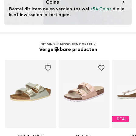
Coins
Bestel dit item nu en verdien tot wel 
+54 Coins
 die je 
kunt inwisselen in kortingen.
DIT VIND JE MISSCHIEN OOK LEUK
Vergelijkbare producten
DEAL
BIRKENSTOCK
SUPERFIT
BA