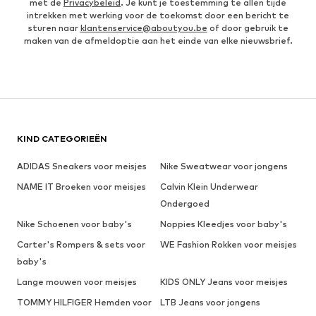
met de
Privacybeleid
. Je kunt je toestemming te allen tijde
intrekken met werking voor de toekomst door een bericht te
sturen naar
klantenservice@aboutyou.be
of door gebruik te
maken van de afmeldoptie aan het einde van elke nieuwsbrief.
KIND CATEGORIEËN
ADIDAS Sneakers voor meisjes
Nike Sweatwear voor jongens
NAME IT Broeken voor meisjes
Calvin Klein Underwear
Ondergoed
Nike Schoenen voor baby's
Noppies Kleedjes voor baby's
Carter's Rompers & sets voor
WE Fashion Rokken voor meisjes
baby's
Lange mouwen voor meisjes
KIDS ONLY Jeans voor meisjes
TOMMY HILFIGER Hemden voor
LTB Jeans voor jongens