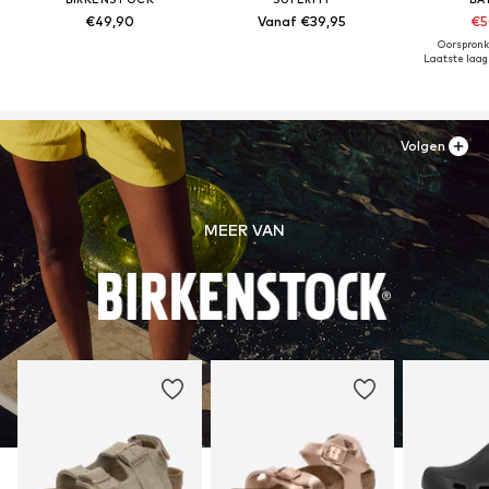
€49,90
Vanaf €39,95
€5
Oorspronk
Laatste laags
Volgen
MEER VAN