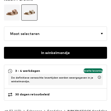
Maat selecteren
In winkelmandje
3 - 4 werkdagen
Snelle levering
De definitieve verwachte levertijden worden weergegeven in je
winkelmandje.
30 dagen retourbeleid
(maat 92-140)
Schoenen
Sandalen
BIRKENSTOCK Sandalen