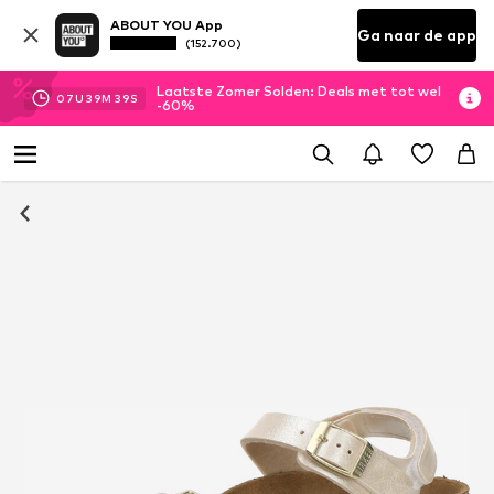
ABOUT YOU App
Ga naar de app
(152.700)
Laatste Zomer Solden: Deals met tot wel
07
U
39
M
37
S
-60%