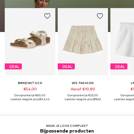
DEAL
DEAL
DEAL
BIRKENSTOCK
WE FASHION
L
€54,00
Vanaf €10,80
€
Oorspronkelijk: €60,00
Oorspronkelijk: €25,00
Oorspronk
Laatste laagste prijs:
€42,42
Laatste laagste prijs:
€9,60
Laatste laagste
MAAK JE LOOK COMPLEET
Bijpassende producten