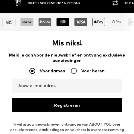
UR
30 DAGEN BEDENKTIJD
Mis niks!
Meld je aan voor de nieuwsbrief en ontvang exclusieve
aanbiedingen
Voor dames
Voor heren
Jouw e-mailadres
Registreren
Ik wil graag nieuwsbrieven ontvangen van ABOUT YOU over
actuele trends, aanbiedingen en vouchers in overeenstemming