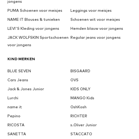
jongens
PUMA Schoenen voor meisjes
Leggings voor meisjes
NAME IT Blouses & tunieken
Schoenen wit voor meisjes
LEVI'S Kleding voor jongens
Hemden blauw voor jongens
JACK WOLFSKIN Sportschoenen
Regular jeans voor jongens
voor jongens
KIND MERKEN
BLUE SEVEN
BISGAARD
Cars Jeans
OVS
Jack & Jones Junior
KIDS ONLY
Lurchi
MANGO Kids
name it
OshKosh
Pepino
RICHTER
RICOSTA
s.Oliver Junior
SANETTA
STACCATO