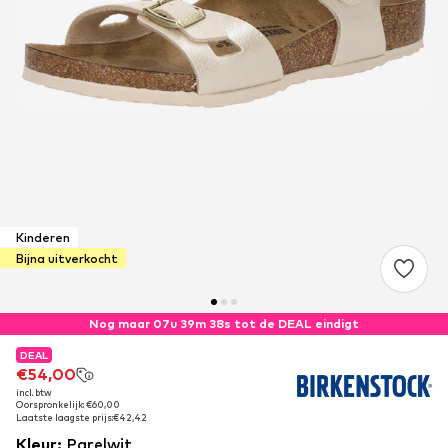
Kinderen
Bijna uitverkocht
Nog maar 07u 39m 38s tot de DEAL eindigt
DEAL
DEAL
€54,00
€54,00
incl. btw
incl. btw
Oorspronkelijk: €60,00
Oorspronkelijk: €60,00
Laatste laagste prijs:
Laatste laagste prijs:
€42,42
€42,42
Kleur
:
Parelwit