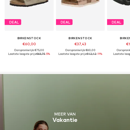
DEAL
DEAL
DEAL
BIRKENSTOCK
BIRKENSTOCK
BIRK
€60,00
€37,43
€1
Oorspronkelijk: €75,00
Oorspronkelijk: €60,00
Oorspronk
Laatste laagste prijs:
€63,75
-5%
Laatste laagste prijs:
€42,42
-11%
Laatste laags
MEER VAN
Vakantie