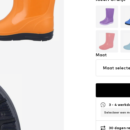
Maat
Maat select
3 - 4 werk
Selecteer een ma
30 dagen re