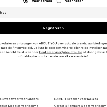
Voor dames
Voor heren
dres
Registreren
ieuwsbrieven ontvangen van ABOUT YOU over actuele trends, aanbiedingen
g met de
Privacybeleid
. Je kunt je toestemming te allen tijde intrekken m
een bericht te sturen naar
klantenservice@aboutyou.be
of door gebruik 
afmeldoptie aan het einde van elke nieuwsbrief.
ke Sweatwear voor jongens
NAME IT Broeken voor meisjes
ppies Kleedjes voor baby's
Carter's Rompers & sets voor baby'