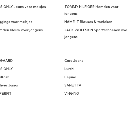
DS ONLY Jeans voor meisjes
TOMMY HILFIGER Hemden voor
jongens
ggings voor meisjes
NAME IT Blouses & tunieken
mden blauw voor jongens
JACK WOLFSKIN Sportschoenen voo
jongens
SGAARD
Cars Jeans
DS ONLY
Lurchi
hKosh
Pepino
liver Junior
SANETTA
PERFIT
VINGINO
N