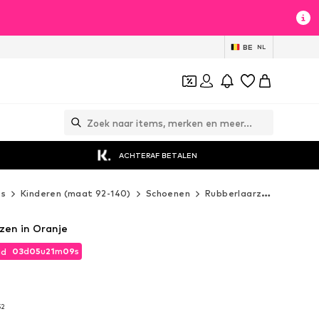
BE
NL
ACHTERAF BETALEN
es
Kinderen (maat 92-140)
Schoenen
Rubberlaarzen
BECK 
zen in Oranje
03
d
05
u
21
m
08
s
jd
03
d
05
u
21
m
08
s
jd
52
52