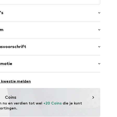
's
rm
atte hak (0-3 cm)
erts
svoorschrift
zool
Buitenmateriaal: Rubber
rmatie
Voering en binnenzool: Textiel
H
 Rubber
e kwestie melden
st: Litouwen
9006000001
s
Coins
m nu en verdien tot wel 
+20 Coins
 die je kunt 
kortingen.