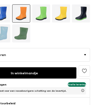
eren
In winkelmandje
dagen
Snelle levering
at voor een nauwkeurigere schatting van de levertijd.
tourbeleid