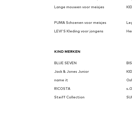
Lange mouwen voor meisjes
KI
PUMA Schoenen voor meisjes
Le
LEVI'S Kleding voor jongens
He
KIND MERKEN
BLUE SEVEN
BI
Jack & Jones Junior
KI
name it
Os
RICOSTA
s.O
Steiff Collection
SU
ONTDEK MEER RELEVANTE CATEGORIEË
Rubberlaarzen van BECK