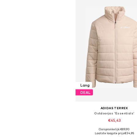
Lang
DEAL
ADIDAS TERREX
Outdoorjas 'Essentials'
€45,43
Oorspronkelijk: €89,90
Beschikbare maten: XS, S, M, L,
Laatste laagste prijs:
€34,95