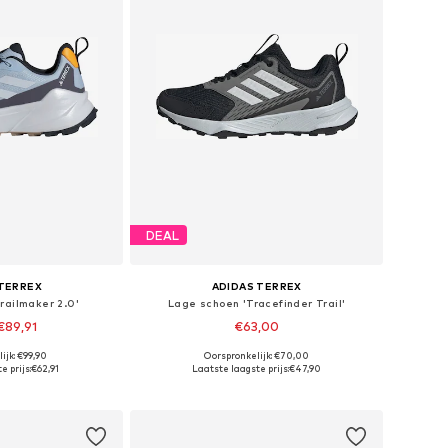
DEAL
 TERREX
ADIDAS TERREX
railmaker 2.0'
Lage schoen 'Tracefinder Trail'
€89,91
€63,00
+
1
ijk: €99,90
Oorspronkelijk: €70,00
n vele maten
Beschikbaar in vele maten
e prijs:
€62,91
Laatste laagste prijs:
€47,90
elmandje
In winkelmandje