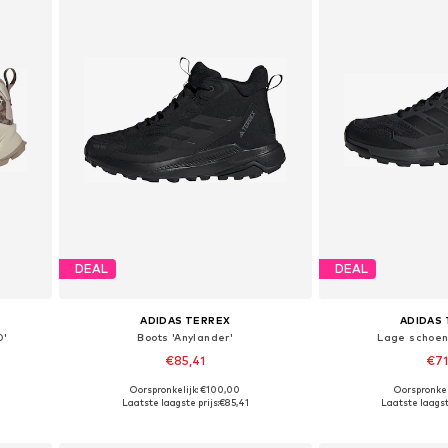
DEAL
DEAL
ADIDAS TERREX
ADIDAS
0'
Boots 'Anylander'
Lage schoen 
€85,41
€71
+
1
Oorspronkelijk: €100,00
Oorspronkel
Beschikbaar in vele maten
Beschikbaar i
Laatste laagste prijs:
€85,41
Laatste laagste
In winkelmandje
In wink