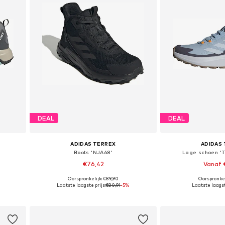
DEAL
DEAL
ADIDAS TERREX
ADIDAS
Boots 'NJA68'
Lage schoen 'T
€76,42
Vanaf 
Oorspronkelijk: €89,90
Oorspronkel
Beschikbaar in vele maten
Beschikbaar i
Laatste laagste prijs:
€80,91
-5%
Laatste laagst
In winkelmandje
In wink