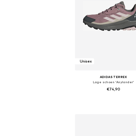
Unisex
ADIDAS TERREX
Lage schoen 'Anylander'
€74,90
+
1
Beschikbaar in vele maten
In winkelmandje