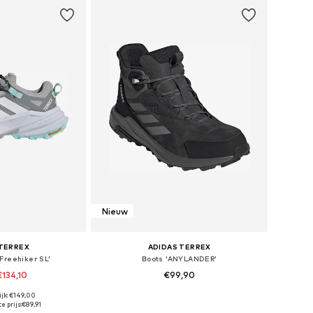
Nieuw
 TERREX
ADIDAS TERREX
Freehiker SL'
Boots 'ANYLANDER'
€134,10
€99,90
+
2
jk: €149,00
n vele maten
Beschikbaar in vele maten
e prijs:
€89,91