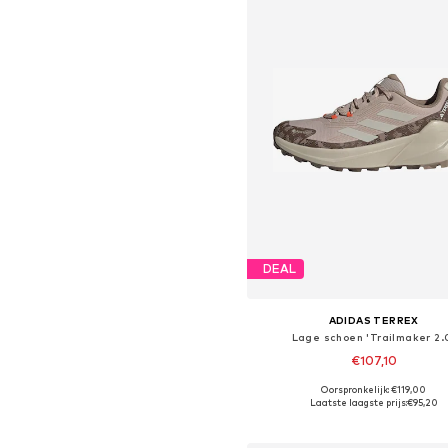
DEAL
ADIDAS TERREX
Lage schoen 'Trailmaker 2.
€107,10
+
1
Oorspronkelijk: €119,00
Beschikbaar in vele maten
Laatste laagste prijs:
€95,20
In winkelmandje