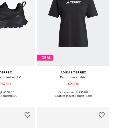
DEAL
 TERREX
ADIDAS TERREX
railmaker 2.0'
Functioneel shirt
€94,50
€21,00
jk: €120,00
Oorspronkelijk: €35,00
n vele maten
Beschikbare maten: XXXS-XXS, XXXL-4XL
 prijs:
€89,90
Laatste laagste prijs:
€14,00
elmandje
In winkelmandje