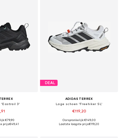
DEAL
 TERREX
ADIDAS TERREX
'Eastrail 3'
Lage schoen 'Freehiker SL'
,91
€119,20
+
1
+
2
ijk: €79,90
Oorspronkelijk: €149,00
n vele maten
Beschikbaar in vele maten
 prijs:
€49,41
Laatste laagste prijs:
€119,20
elmandje
In winkelmandje