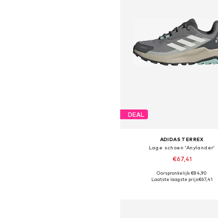
DEAL
ADIDAS TERREX
Lage schoen 'Anylander'
€67,41
Oorspronkelijk: €84,90
Beschikbaar in vele maten
Laatste laagste prijs:
€67,41
In winkelmandje