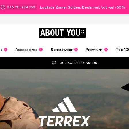
Laatste Zomer Solden: Deals met tot wel -60%
02
D
13
U
16
M
21
S
ABOUT
YOU
rt
Accessoires
Streetwear
Premium
Top 10
30 DAGEN BEDENKTIJD