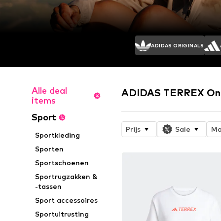
ADIDAS ORIGINALS
Alle deal
ADIDAS TERREX Onl
items
Sport
Prijs
Sale
Ma
Sportkleding
Sporten
Sportschoenen
Sportrugzakken &
-tassen
Sport accessoires
Sportuitrusting