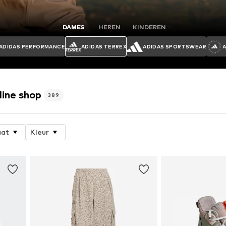
DAMES
HEREN
KINDEREN
ADIDAS PERFORMANCE
ADIDAS TERREX
ADIDAS SPORTSWEAR
ine shop
389
at
Kleur