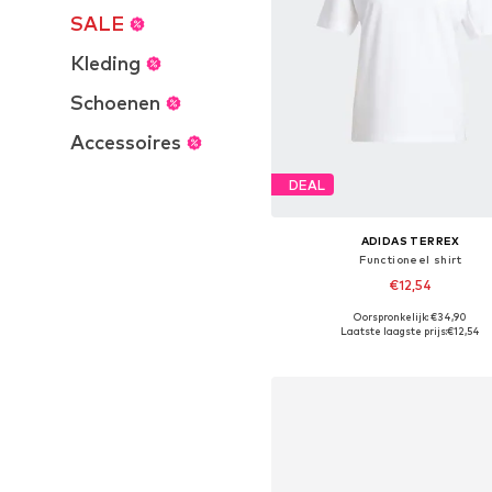
SALE
Kleding
Schoenen
Accessoires
DEAL
ADIDAS TERREX
Functioneel shirt
€12,54
Oorspronkelijk: €34,90
Beschikbare maten: XXXS-XXS, 
Laatste laagste prijs:
€12,54
In winkelmandje