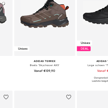
Unisex
Unisex
DEAL
ADIDAS TERREX
ADIDAS
Boots 'Skychaser AX5'
Lage schoen 'T
Vanaf €139,90
Vanaf 
Oorspronkeli
Beschikbaar in vele maten
Beschikbaar i
Laatste laagste
In winkelmandje
In wink