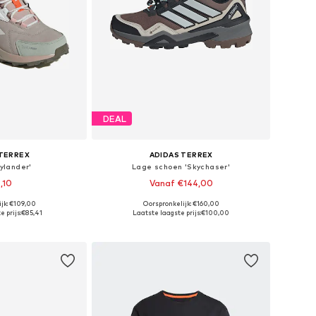
DEAL
 TERREX
ADIDAS TERREX
ylander'
Lage schoen 'Skychaser'
,10
Vanaf €144,00
+
3
jk: €109,00
Oorspronkelijk: €160,00
n vele maten
Beschikbaar in vele maten
 prijs:
€85,41
Laatste laagste prijs:
€100,00
elmandje
In winkelmandje