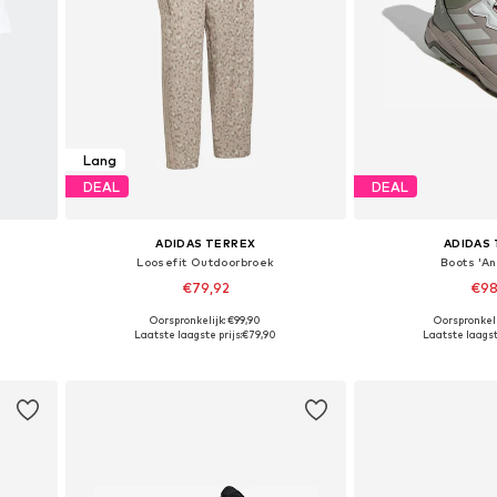
Lang
DEAL
DEAL
ADIDAS TERREX
ADIDAS
Loosefit Outdoorbroek
Boots 'An
€79,92
€98
Oorspronkelijk: €99,90
Oorspronkeli
XS-S
Beschikbare maten: XS, S, M, L, XL
Beschikbaar i
Laatste laagste prijs:
€79,90
Laatste laagste
In winkelmandje
In wink