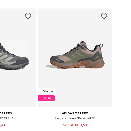
elmandje
In winkelmandje
Nieuw
DEAL
 TERREX
ADIDAS TERREX
STRAIL 3'
Lage schoen 'Eastrail 3'
,41
Vanaf €80,91