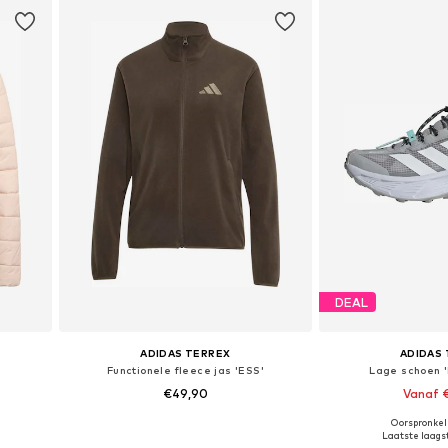
DEAL
ADIDAS TERREX
ADIDAS
Functionele fleece jas 'ESS'
Lage schoen '
€49,90
Vanaf 
Oorspronkeli
 XL
Beschikbare maten: XS, S, M, L, XL
Beschikbaar i
Laatste laagst