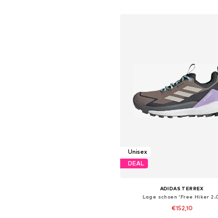
In winkelmandje
Unisex
DEAL
ADIDAS TERREX
Lage schoen 'Free Hiker 2.
€152,10