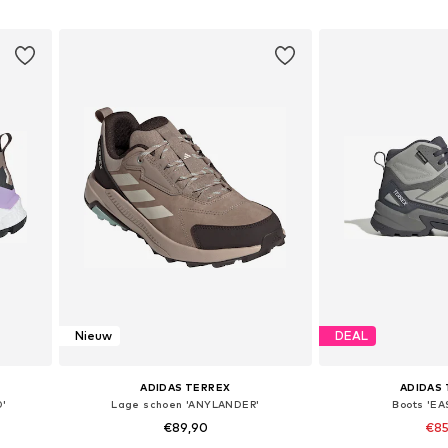
In winkelmandje
In wink
Nieuw
DEAL
ADIDAS TERREX
ADIDAS
0'
Lage schoen 'ANYLANDER'
Boots 'EA
€89,90
€85