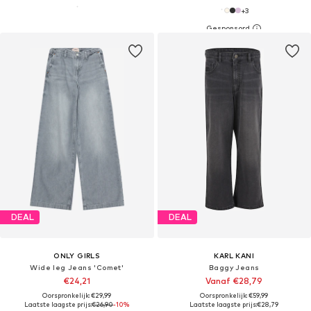
+
3
DEAL
DEAL
ONLY GIRLS
KARL KANI
Wide leg Jeans 'Comet'
Baggy Jeans
€24,21
Vanaf €28,79
Oorspronkelijk: €29,99
Oorspronkelijk: €59,99
Laatste laagste prijs:
€26,90
-10%
Laatste laagste prijs:
€28,79