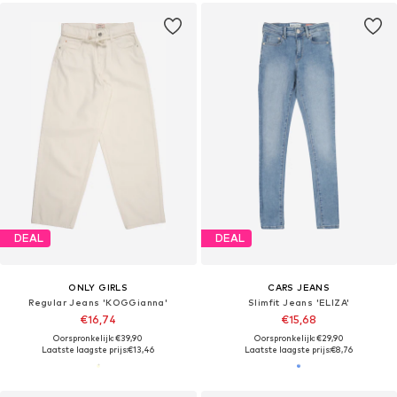
DEAL
DEAL
ONLY GIRLS
CARS JEANS
Regular Jeans 'KOGGianna'
Slimfit Jeans 'ELIZA'
€16,74
€15,68
Oorspronkelijk: €39,90
Oorspronkelijk: €29,90
Laatste laagste prijs:
€13,46
Laatste laagste prijs:
€8,76