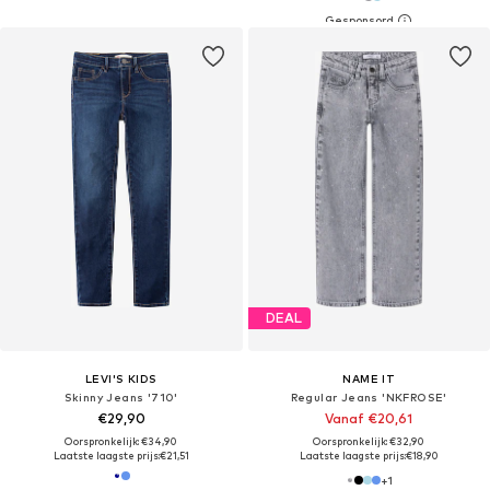
DEAL
LEVI'S KIDS
NAME IT
Skinny Jeans '710'
Regular Jeans 'NKFROSE'
€29,90
Vanaf €20,61
Oorspronkelijk: €34,90
Oorspronkelijk: €32,90
Laatste laagste prijs:
€21,51
Laatste laagste prijs:
€18,90
+
1