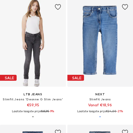
SALE
SALE
LTB JEANS
NEXT
Slimfit Jeans 'Deonne G Slim Jeans'
Slimfit Jeans
€59,95
Vanaf €18,96
Laatste laagste prijs:
€65,95
-9%
Laatste laagste prijs:
€24,00
-21%