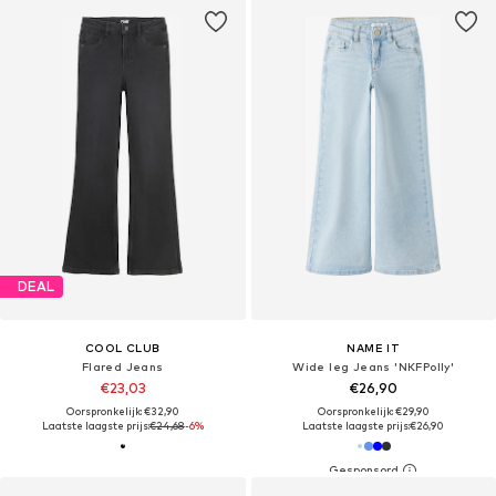
DEAL
COOL CLUB
NAME IT
Flared Jeans
Wide leg Jeans 'NKFPolly'
€23,03
€26,90
Oorspronkelijk: €32,90
Oorspronkelijk: €29,90
Laatste laagste prijs:
€24,68
-6%
Laatste laagste prijs:
€26,90