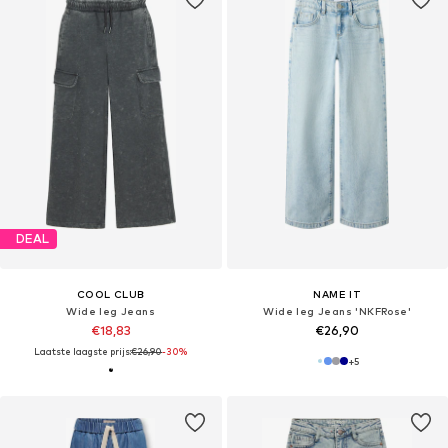
DEAL
COOL CLUB
NAME IT
Wide leg Jeans
Wide leg Jeans 'NKFRose'
€18,83
€26,90
Laatste laagste prijs:
€26,90
-30%
+
5