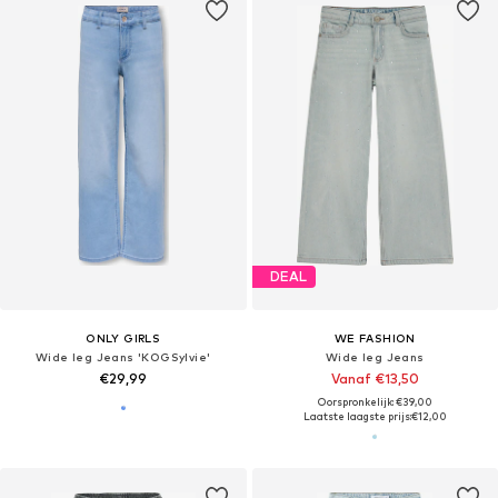
DEAL
ONLY GIRLS
WE FASHION
Wide leg Jeans 'KOGSylvie'
Wide leg Jeans
€29,99
Vanaf €13,50
Oorspronkelijk: €39,00
Laatste laagste prijs:
€12,00