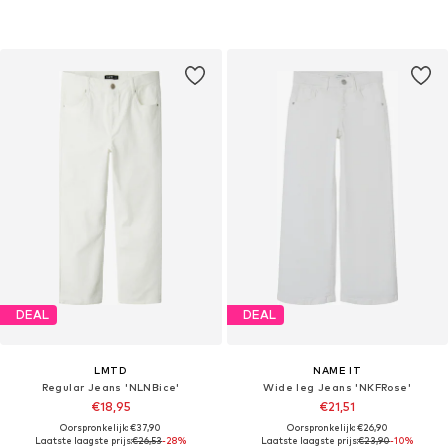
DEAL
DEAL
LMTD
NAME IT
Regular Jeans 'NLNBice'
Wide leg Jeans 'NKFRose'
€18,95
€21,51
Oorspronkelijk: €37,90
Oorspronkelijk: €26,90
Laatste laagste prijs:
€26,53
-28%
Laatste laagste prijs:
€23,90
-10%