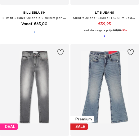
BILLIEBLUSH
LTB JEANS
Slimfit Jeans 'Jeans blu denim per bambina'
Slimfit Jeans 'Eliana H G Slim Jeans'
Vanaf €65,00
€59,95
Laatste laagste prijs:
€65,95
-9%
Premium
DEAL
SALE