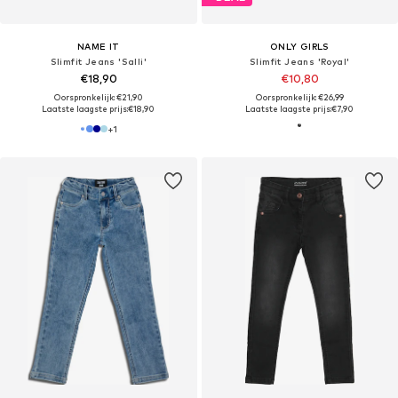
NAME IT
ONLY GIRLS
Slimfit Jeans 'Salli'
Slimfit Jeans 'Royal'
€18,90
€10,80
Oorspronkelijk: €21,90
Oorspronkelijk: €26,99
Laatste laagste prijs:
€18,90
Laatste laagste prijs:
€7,90
+
1