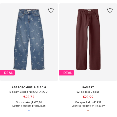
DEAL
DEAL
ABERCROMBIE & FITCH
NAME IT
Baggy Jeans 'DISCHARGE'
Wide leg Jeans
€28,74
€23,99
Oorspronkelijk: €69,90
Oorspronkelijk: €39,99
Laatste laagste prijs:
€26,35
Laatste laagste prijs:
€23,99