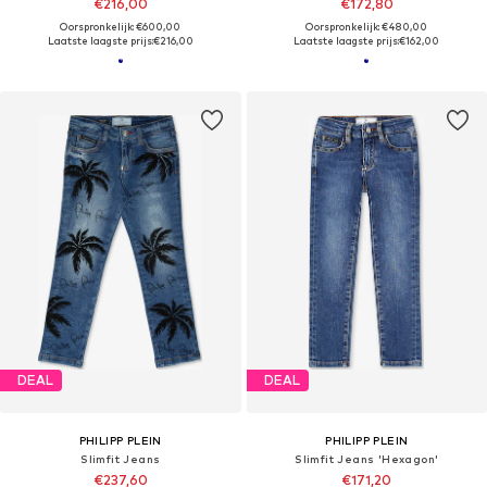
€216,00
€172,80
Oorspronkelijk: €600,00
Oorspronkelijk: €480,00
Laatste laagste prijs:
€216,00
Laatste laagste prijs:
€162,00
DEAL
DEAL
PHILIPP PLEIN
PHILIPP PLEIN
Slimfit Jeans
Slimfit Jeans 'Hexagon'
€237,60
€171,20