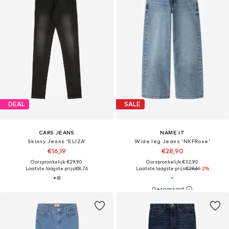
DEAL
SALE
CARS JEANS
NAME IT
Skinny Jeans 'ELIZA'
Wide leg Jeans 'NKFRose'
€16,19
€28,90
Oorspronkelijk: €29,90
Oorspronkelijk: €32,90
Laatste laagste prijs:
€8,76
Laatste laagste prijs:
€29,61
-2%