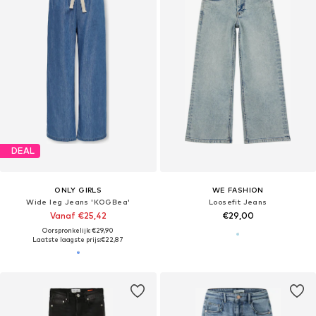
DEAL
ONLY GIRLS
WE FASHION
Wide leg Jeans 'KOGBea'
Loosefit Jeans
Vanaf €25,42
€29,00
Oorspronkelijk: €29,90
Laatste laagste prijs:
€22,87