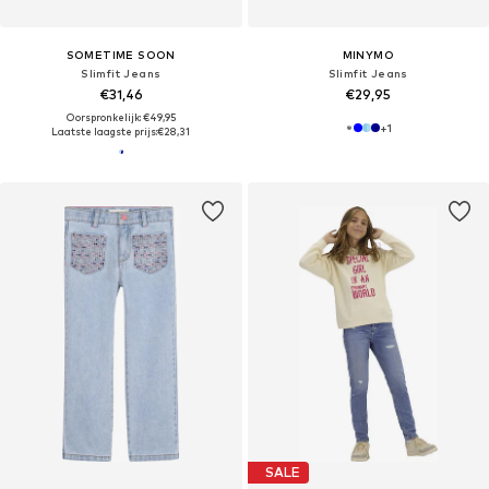
SOMETIME SOON
MINYMO
Slimfit Jeans
Slimfit Jeans
€31,46
€29,95
Oorspronkelijk: €49,95
+
1
Laatste laagste prijs:
€28,31
SALE