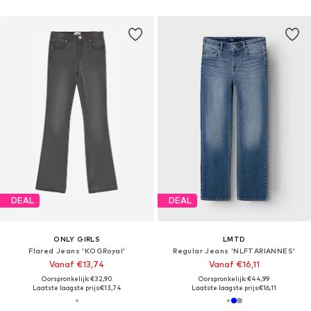
DEAL
DEAL
ONLY GIRLS
LMTD
Flared Jeans 'KOGRoyal'
Regular Jeans 'NLFTARIANNES'
Vanaf €13,74
Vanaf €16,11
Oorspronkelijk: €32,90
Oorspronkelijk: €44,99
Laatste laagste prijs:
€13,74
Laatste laagste prijs:
€16,11