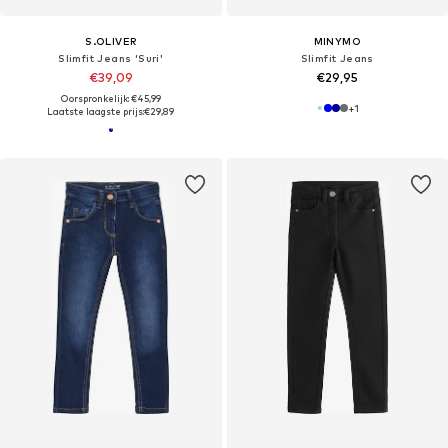
S.OLIVER
MINYMO
Slimfit Jeans 'Suri'
Slimfit Jeans
€39,09
€29,95
Oorspronkelijk: €45,99
+
1
Laatste laagste prijs:
€29,89