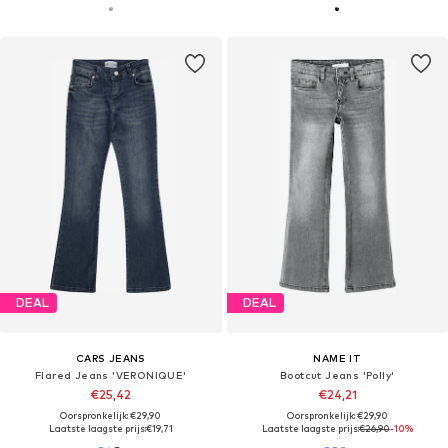
DEAL
DEAL
CARS JEANS
NAME IT
Flared Jeans 'VERONIQUE'
Bootcut Jeans 'Polly'
€25,42
€24,21
Oorspronkelijk: €29,90
Oorspronkelijk: €29,90
Laatste laagste prijs:
€19,71
Laatste laagste prijs:
€26,90
-10%