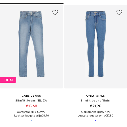
DEAL
CARS JEANS
ONLY GIRLS
Slimfit Jeans 'ELIZA'
Slimfit Jeans 'Rain'
€15,68
€21,90
Oorspronkelijk: €29,90
Oorspronkelijk: €24,99
Laatste laagste prijs:
€8,76
Laatste laagste prijs:
€17,90