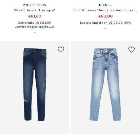
PHILIPP PLEIN
DIESEL
Slimfit Jeans 'Hexagon'
Slimfit Jeans 'Jeans blu denim per bambina'
€81,60
€80,00
Oorspronkelijk: €185,00
Laatste laagste prijs:
€100,00
-20%
Laatste laagste prijs:
€62,25