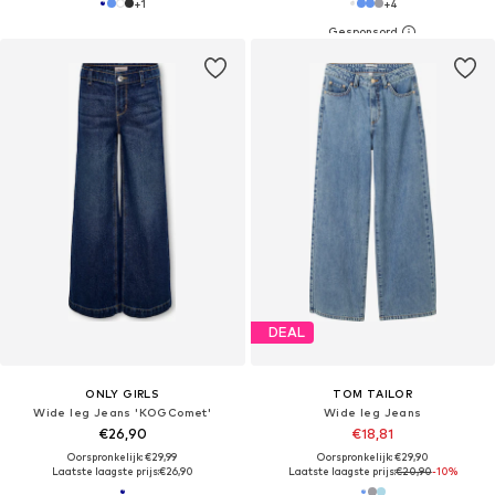
+
1
+
4
DEAL
ONLY GIRLS
TOM TAILOR
Wide leg Jeans 'KOGComet'
Wide leg Jeans
€26,90
€18,81
Oorspronkelijk: €29,99
Oorspronkelijk: €29,90
Laatste laagste prijs:
€26,90
Laatste laagste prijs:
€20,90
-10%