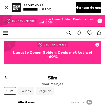
ABOUT YOU App
Ga naar de app
(152.700)
Laatste Zomer Solden: Deals met tot
03
D
16
U
57
M
11
S
wel -60%
03
D
16
U
57
M
11
S
Laatste Zomer Solden: Deals met tot wel
-60%
Slim
voor meisjes
Slim
Skinny
Regular
Alle items
Jouw deals
16