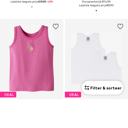
Laatste laagste prijs:
€19,95
-46%
Oorspronkelijk: €14,90
Laatste laagste prijs:
€9,90
Filter & sorteer
DEAL
DEAL
NAME IT
PETIT BATEAU
Top 'NMFFOLLANAZ'
Shirt
€4,74
€17,52
Oorspronkelijk: €11,90
Oorspronkelijk: €21,90