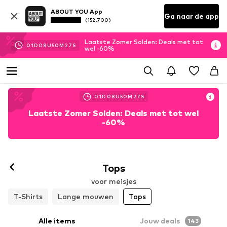
ABOUT YOU App
Ga naar de app
(152.700)
Laatste Zomer Solden: Deals met tot
01
D
08
U
50
M
25
S
wel -60%
01
D
08
U
50
M
25
S
Laatste Zomer Solden: Deals met tot wel
-60%
Tops
voor meisjes
T-Shirts
Lange mouwen
Tops
Alle items
Jouw deals
143