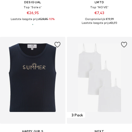
DESIGUAL
LMTD
Top 'Soles'
Top 'NOVE'
€26,95
€7,43
Laatste laagste prijs:
€29,95
-10%
Oorspronkelijk: €19,99
Laatste laagste prijs:
€6,93
3 Pack
HAPPY GIRLS
NEXT