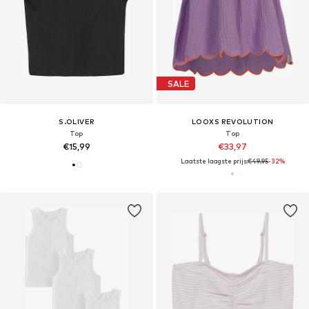
SALE
S.OLIVER
LOOXS REVOLUTION
Top
Top
€15,99
€33,97
Laatste laagste prijs:
€49,95
-32%