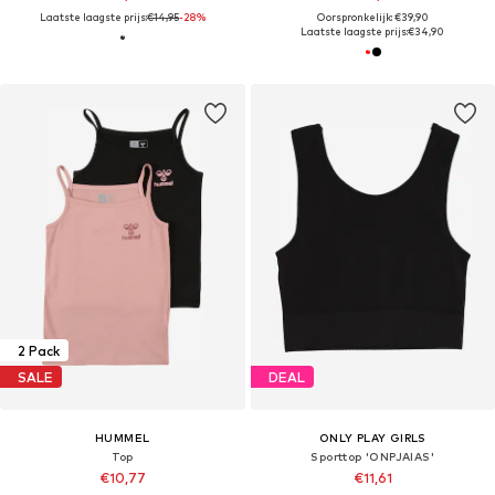
Laatste laagste prijs:
€14,95
-28%
Oorspronkelijk: €39,90
Laatste laagste prijs:
€34,90
2 Pack
SALE
DEAL
HUMMEL
ONLY PLAY GIRLS
Top
Sporttop 'ONPJAIAS'
€10,77
€11,61