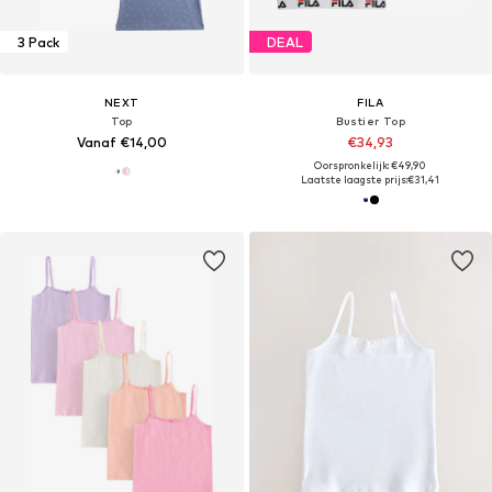
3 Pack
DEAL
NEXT
FILA
Top
Bustier Top
Vanaf €14,00
€34,93
Oorspronkelijk: €49,90
Laatste laagste prijs:
€31,41