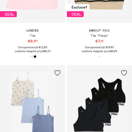
Exclusief
DEAL
DEAL
LINDEX
ABOUT YOU
Top
Top 'Poppy'
€8,91
€7,11
Oorspronkelijk: €12,90
Oorspronkelijk: €19,90
Laatste laagste prijs:
€8,01
Laatste laagste prijs:
€6,93