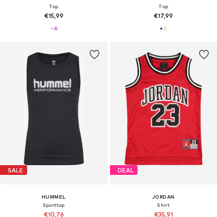
Top
Top
€15,99
€17,99
SALE
DEAL
HUMMEL
JORDAN
Sporttop
Shirt
€10,76
€35,91