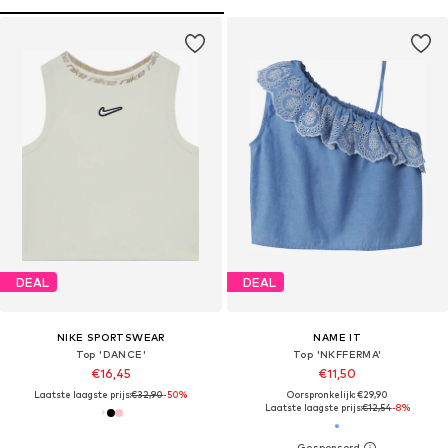
DEAL
DEAL
NIKE SPORTSWEAR
NAME IT
Top 'DANCE'
Top 'NKFFERMA'
€16,45
€11,50
Laatste laagste prijs:
€32,90
-50%
Oorspronkelijk: €29,90
Laatste laagste prijs:
€12,54
-8%