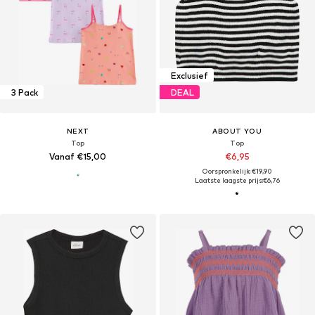
Exclusief
3 Pack
DEAL
NEXT
ABOUT YOU
Top
Top
Vanaf €15,00
€6,95
Oorspronkelijk: €19,90
Laatste laagste prijs:
€6,76