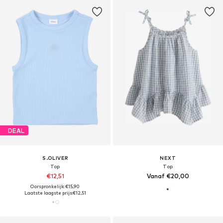
DEAL
S.OLIVER
NEXT
Top
Top
€12,51
Vanaf €20,00
Oorspronkelijk: €15,90
Laatste laagste prijs:
€12,51