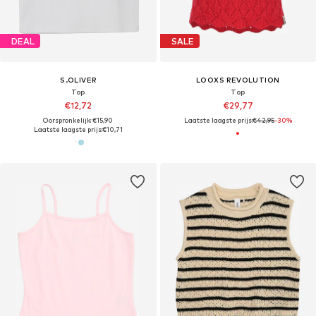
DEAL
SALE
S.OLIVER
LOOXS REVOLUTION
Top
Top
€12,72
€29,77
Oorspronkelijk: €15,90
Laatste laagste prijs:
€42,95
-30%
Laatste laagste prijs:
€10,71