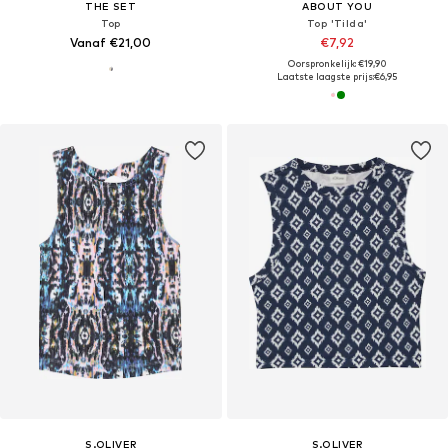
THE SET
ABOUT YOU
Top
Top 'Tilda'
Vanaf €21,00
€7,92
Oorspronkelijk: €19,90
Laatste laagste prijs:
€6,95
S.OLIVER
S.OLIVER