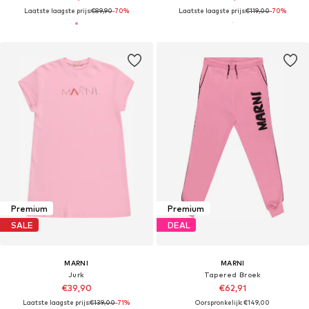
Laatste laagste prijs:
€89,90
-70%
Laatste laagste prijs:
€119,00
-70%
Premium
Premium
SALE
DEAL
MARNI
MARNI
Jurk
Tapered Broek
€39,90
€62,91
Laatste laagste prijs:
€139,00
-71%
Oorspronkelijk: €149,00