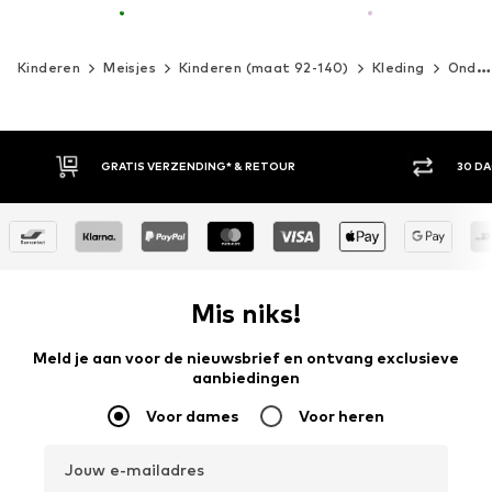
Kinderen
Meisjes
Kinderen (maat 92-140)
Kleding
Ondergoed
30 DAGEN BEDENKTIJD
ACH
Mis niks!
Meld je aan voor de nieuwsbrief en ontvang exclusieve
aanbiedingen
Voor dames
Voor heren
Jouw e-mailadres