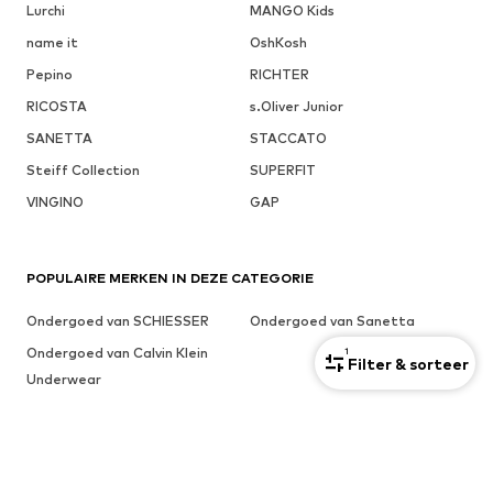
Lurchi
MANGO Kids
name it
OshKosh
Pepino
RICHTER
RICOSTA
s.Oliver Junior
SANETTA
STACCATO
Steiff Collection
SUPERFIT
VINGINO
GAP
POPULAIRE MERKEN IN DEZE CATEGORIE
Ondergoed van SCHIESSER
Ondergoed van Sanetta
Ondergoed van Calvin Klein
1
Filter & sorteer
Underwear
ANDERE INTERESSANTE TRENDS
Marni