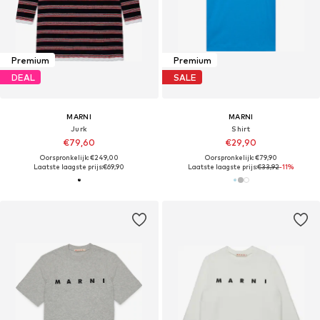
Premium
Premium
DEAL
SALE
MARNI
MARNI
Jurk
Shirt
€79,60
€29,90
Oorspronkelijk: €249,00
Oorspronkelijk: €79,90
Laatste laagste prijs:
€69,90
Laatste laagste prijs:
€33,92
-11%