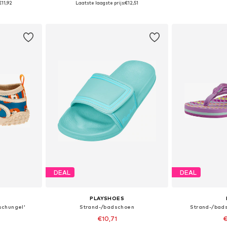
€11,92
Laatste laagste prijs:
€12,51
dje
In winkelmandje
In wi
DEAL
DEAL
PLAYSHOES
schungel'
Strand-/badschoen
Strand-/bads
€10,71
€