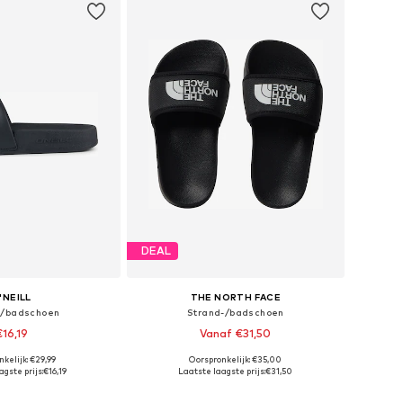
DEAL
'NEILL
THE NORTH FACE
-/badschoen
Strand-/badschoen
€16,19
Vanaf €31,50
kelijk: €29,99
Oorspronkelijk: €35,00
r in vele maten
Beschikbare maten: 36, 37,5, 38,5, 40
gste prijs:
€16,19
Laatste laagste prijs:
€31,50
nkelmandje
In winkelmandje