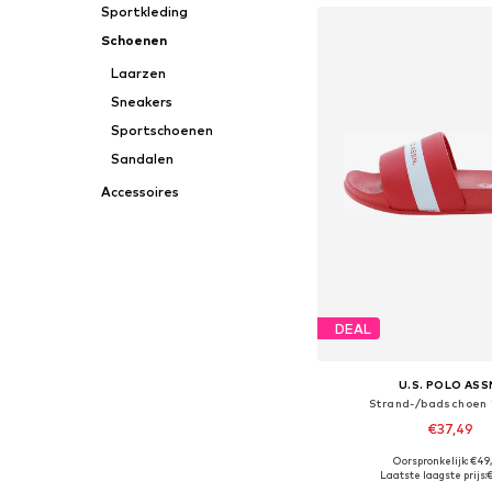
Sportkleding
Schoenen
Laarzen
Sneakers
Sportschoenen
Sandalen
Accessoires
DEAL
U.S. POLO ASS
Strand-/badschoen 
€37,49
Oorspronkelijk: €49
Beschikbaar in vele
Laatste laagste prijs:
€