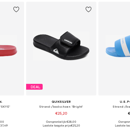
DEAL
N.
QUIKSILVER
U.S. 
'SKYE'
Strand-/badschoen 'Bright'
Strand-/b
€25,20
€
,00
Oorspronkelijk: €28,00
Oorspron
 maten
Beschikbaar in vele maten
Beschikbaa
37,49
Laatste laagste prijs:
€25,20
Laatste laa