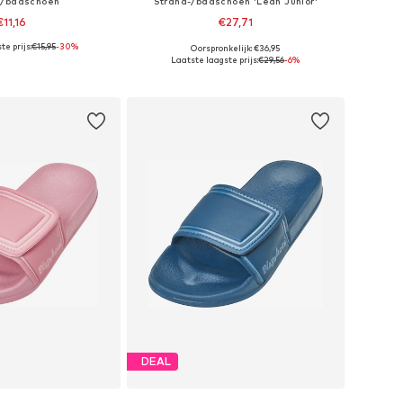
-/badschoen
Strand-/badschoen 'Lean Junior'
€11,16
€27,71
e prijs:
€15,95
-30%
Oorspronkelijk: €36,95
n: 24, 28, 29, 30, 31
Beschikbare maten: 22, 24, 26, 27, 28
Laatste laagste prijs:
€29,56
-6%
nkelmandje
In winkelmandje
DEAL