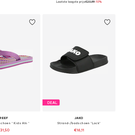
Laatste laagste prijs:
€20,99
-10%
nkelmandje
In winkelmandje
DEAL
REEF
JAKO
choen ' Kids Ahi '
Strand-/badschoen 'Lock'
31,50
€16,11