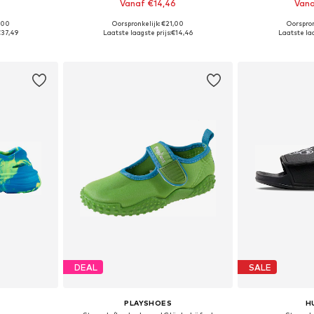
Vanaf €14,46
Vana
,00
Oorspronkelijk: €21,00
Oorspron
: 37
Beschikbare maten: 26,5, 28, 33
Beschikbar
37,49
Laatste laagste prijs:
€14,46
Laatste laa
dje
In winkelmandje
In wi
DEAL
SALE
PLAYSHOES
H