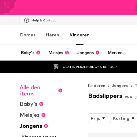
Help & Contact
Dames
Heren
Kinderen
Baby's
Meisjes
Jongens
Merken
GRATIS VERZENDING* & RETOUR
Kinderen
Jongens
T
Alle deal
items
Badslippers
voor 
Baby's
Meisjes
Prijs
Korting
Jongens
Kinderen (maat