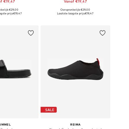
f €19,47
Vanaf €19,47
kelijk: €29,00
Oorspronkelijk: €29,00
e maten: 39, 41
Beschikbare maten: 23, 24, 25,5, 26,5, 28, 29
gste prijs:
€19,47
Laatste laagste prijs:
€19,47
nkelmandje
In winkelmandje
SALE
UMMEL
REIMA