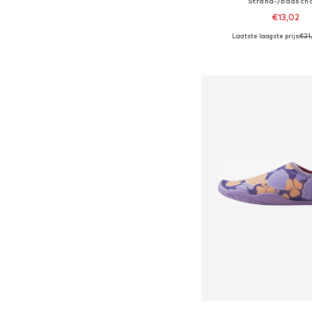
Strand-/badsch
€13,02
Laatste laagste prijs:
€21
Beschikbare maten:
In winkelman