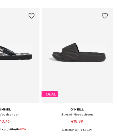
nkelmandje
In winkelmandje
DEAL
UMMEL
O'NEILL
-/badschoen
Strand-/badschoen
10,76
€18,89
e prijs:
€14,95
-28%
Oorspronkelijk: €34,99
are maten: 28
Beschikbare maten: 37