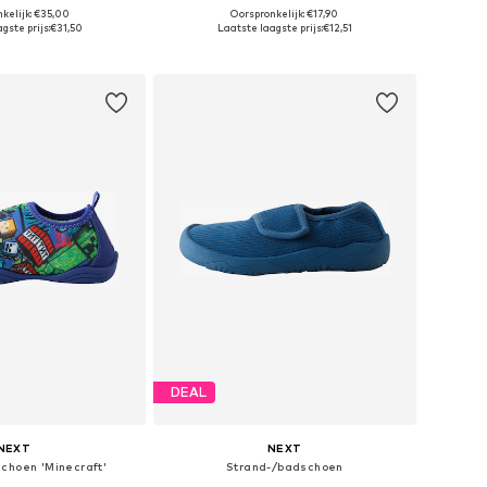
kelijk: €35,00
Oorspronkelijk: €17,90
are maten: 37
Beschikbare maten: 28, 29, 30, 31, 34
gste prijs:
€31,50
Laatste laagste prijs:
€12,51
nkelmandje
In winkelmandje
DEAL
NEXT
NEXT
choen 'Minecraft'
Strand-/badschoen