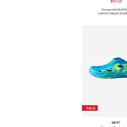
€37,49
Oorspronkelijk: €49
Beschikbare maten
Laatste laagste prijs:
€
In winkelman
SALE
NEXT