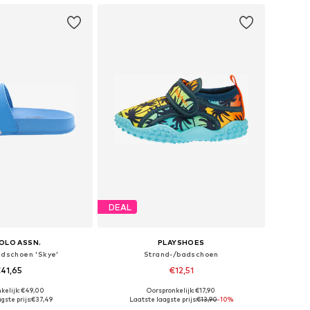
DEAL
POLO ASSN.
PLAYSHOES
adschoen 'Skye'
Strand-/badschoen
41,65
€12,51
kelijk: €49,00
Oorspronkelijk: €17,90
r in vele maten
Beschikbaar in vele maten
gste prijs:
€37,49
Laatste laagste prijs:
€13,90
-10%