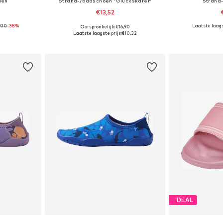
oen
Strand-/badschoen 'Glückskäfer'
Strand
€13,52
,00
-38%
Laatste laagst
Oorspronkelijk: €16,90
 34,5
Beschikbare maten: 18,5, 22,5, 24,5, 26,5, 28, 34,5
Beschikbare mate
Laatste laagste prijs:
€10,32
dje
In winkelmandje
In wi
DEAL