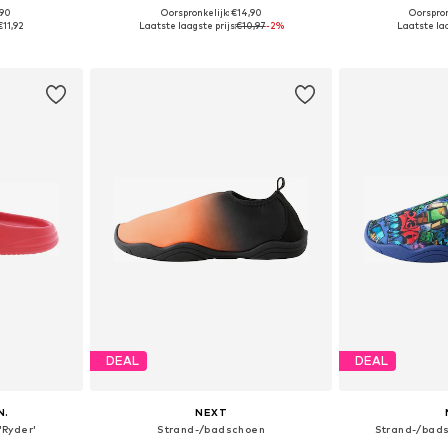
,90
Oorspronkelijk: €14,90
Oorspron
 24-25
Beschikbare maten: 24-25, 28-29, 32-33
Beschikb
€11,92
Laatste laagste prijs:
€10,97
-2%
Laatste laa
dje
In winkelmandje
In wi
DEAL
DEAL
N.
NEXT
'Ryder'
Strand-/badschoen
Strand-/bads