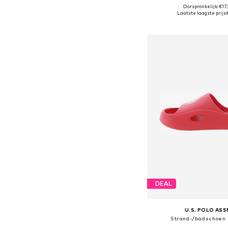
Oorspronkelijk: €17
Beschikbare maten:
Laatste laagste prijs:
In winkelman
DEAL
U.S. POLO ASS
Strand-/badschoen 