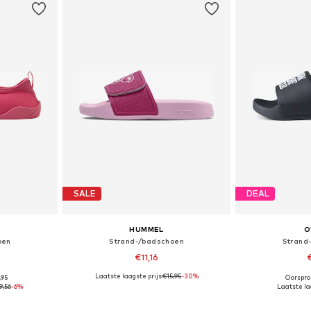
SALE
DEAL
HUMMEL
O
oen
Strand-/badschoen
Strand
€11,16
Laatste laagste prijs:
€15,95
-30%
,95
Oorspron
 maten
Beschikbare maten: 32, 37, 38
Beschikbaa
9,56
-6%
Laatste laa
dje
In winkelmandje
In wi