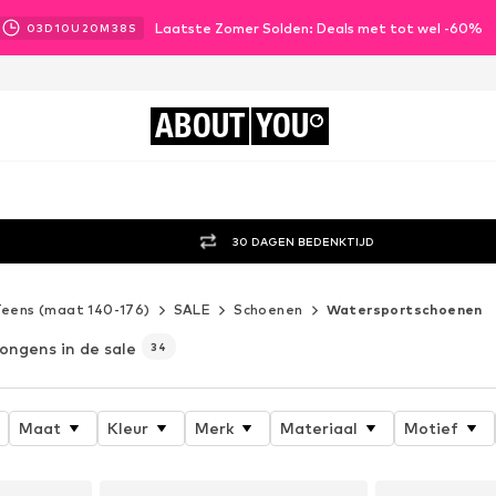
Laatste Zomer Solden: Deals met tot wel -60%
03
D
10
U
20
M
37
S
ABOUT
YOU
30 DAGEN BEDENKTIJD
eens (maat 140-176)
SALE
Schoenen
Watersportschoenen
jongens in de sale
34
Maat
Kleur
Merk
Materiaal
Motief