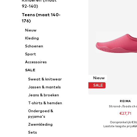
92-140)
Teens (maat 140-
176)
Nieuw
Kleding
Schoenen
Sport
Accessoires
SALE
Nieuw
Sweat & knitwear
SALE
Jassen & mantels
Jeans & broeken
REIMA
T-shirts & hemden
Strand-/badsch
Ondergoed &
€27,71
pyjama's
Oorspronkelijk: €36
Zwemkleding
Beschikbaar in vele
Laatste laagste prijs:
€2
In winkelman
Sets