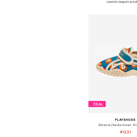
Laatste laagste prijs:
In winkelman
DEAL
PLAYSHOES
Strand-/badschoen 'D
€12,51