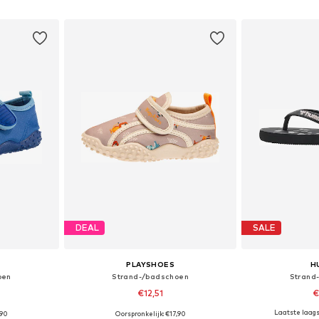
dje
In winkelmandje
In wi
DEAL
SALE
PLAYSHOES
H
oen
Strand-/badschoen
Strand
€12,51
€
Laatste laagst
,90
Oorspronkelijk: €17,90
Beschikbare maten: 20,5, 22,5, 26,5, 28,5, 30,5, 34,5
Beschikbare maten: 30-31, 32-33, 34-35
Beschikb