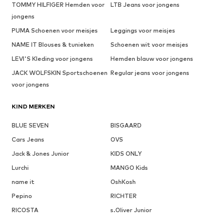
TOMMY HILFIGER Hemden voor
LTB Jeans voor jongens
jongens
PUMA Schoenen voor meisjes
Leggings voor meisjes
NAME IT Blouses & tunieken
Schoenen wit voor meisjes
LEVI'S Kleding voor jongens
Hemden blauw voor jongens
JACK WOLFSKIN Sportschoenen
Regular jeans voor jongens
voor jongens
KIND MERKEN
BLUE SEVEN
BISGAARD
Cars Jeans
OVS
Jack & Jones Junior
KIDS ONLY
Lurchi
MANGO Kids
name it
OshKosh
Pepino
RICHTER
RICOSTA
s.Oliver Junior