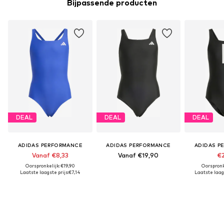
Bijpassende producten
DEAL
DEAL
DEAL
ADIDAS PERFORMANCE
ADIDAS PERFORMANCE
ADIDAS P
Vanaf €8,33
Vanaf €19,90
€2
Oorspronkelijk: €19,90
Oorspronk
Laatste laagste prijs:
€7,14
Laatste laags