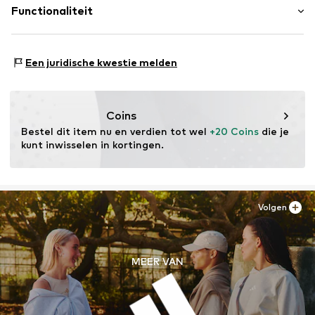
Hoogoorddreef 9-A
Functionaliteit
Land van herkomst: Vietnam
1101 BA Amsterdam
NL
www.adidas.com
Sportsoort: Beach
Een juridische kwestie melden
Sportsoort: Lifestyle
Eigenschap: Sneldrogend
Coins
Bestel dit item nu en verdien tot wel 
+20 Coins
 die je 
kunt inwisselen in kortingen.
Volgen
MEER VAN