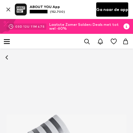
ABOUT YOU App
Ga naar de app
(152.700)
Laatste Zomer Solden: Deals met tot
03
D
12
U
11
M
46
S
wel -60%