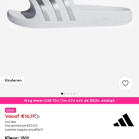
Kinderen
Nog maar 03d 12u 11m 47s tot de DEAL eindigt
DEAL
DEAL
Vanaf €16,11
Vanaf €16,11
incl. btw
incl. btw
Oorspronkelijk: €20,00
Oorspronkelijk: €20,00
Laatste laagste prijs:
Laatste laagste prijs:
€16,11
€16,11
Kleur
:
Wit