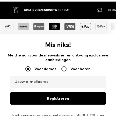
S VERZENDING* & RETOUR
30 DAGEN BEDENKTIJD
Mis niks!
Meld je aan voor de nieuwsbrief en ontvang exclusieve
aanbiedingen
Voor dames
Voor heren
Jouw e-mailadres
Registreren
Ik wil graag nieuwsbrieven ontvangen van ABOUT YOU over