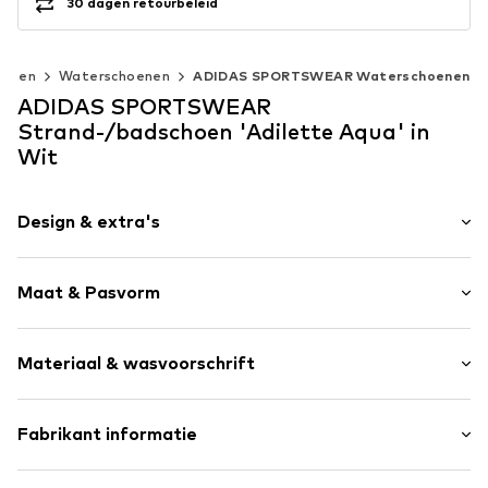
30 dagen retourbeleid
oenen
Waterschoenen
ADIDAS SPORTSWEAR Waterschoenen
ADIDAS SPORTSWEAR
Strand-/badschoen 'Adilette Aqua' in
Wit
Design & extra's
Logoprint
Maat & Pasvorm
Open toe
Anatomisch gevormd voetbed
Hakhoogte: Platte hak (0-3 cm)
Profielzolen
Materiaal & wasvoorschrift
Glitterend
Flexibele zool
Buitenmateriaal: Synthetisch
Fabrikant informatie
Slip
Voering en binnenzool: Synthetisch
Item nr.
ADI1636001000001
adidas BV (Amsterdam)
Buitenzool: Synthetisch