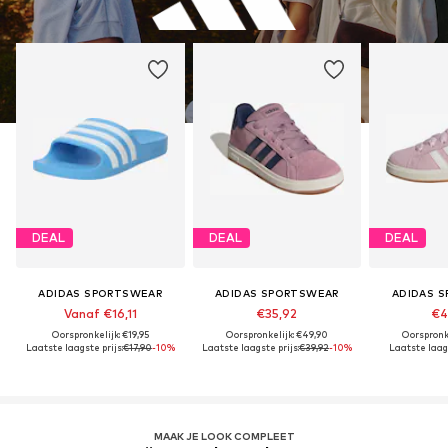
DEAL
DEAL
DEAL
ADIDAS SPORTSWEAR
ADIDAS SPORTSWEAR
ADIDAS 
Vanaf €16,11
€35,92
€4
Oorspronkelijk: €19,95
Oorspronkelijk: €49,90
Oorspronk
Laatste laagste prijs:
€17,90
-10%
Laatste laagste prijs:
€39,92
-10%
Laatste laags
MAAK JE LOOK COMPLEET