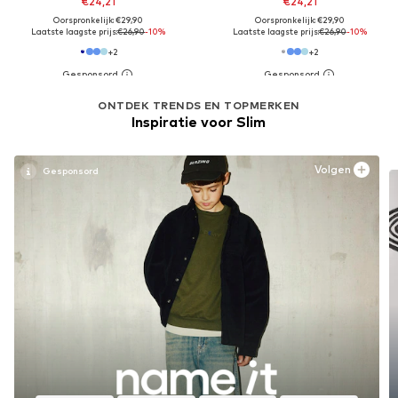
€24,21
€24,21
Oorspronkelijk: €29,90
Oorspronkelijk: €29,90
Laatste laagste prijs:
€26,90
-10%
Laatste laagste prijs:
€26,90
-10%
+
2
+
2
ONTDEK TRENDS EN TOPMERKEN
Inspiratie voor Slim
Volgen