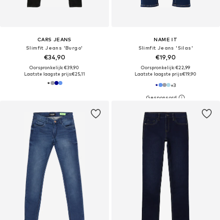
CARS JEANS
NAME IT
Slimfit Jeans 'Burgo'
Slimfit Jeans 'Silas'
€34,90
€19,90
Oorspronkelijk: €39,90
Oorspronkelijk: €22,99
Laatste laagste prijs:
€25,11
Laatste laagste prijs:
€19,90
+
3