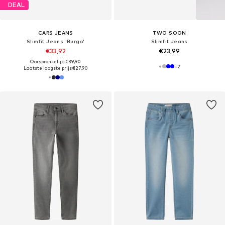
DEAL
CARS JEANS
TWO SOON
Slimfit Jeans 'Burgo'
Slimfit Jeans
€33,92
€23,99
Oorspronkelijk: €39,90
+
2
Laatste laagste prijs:
€27,90