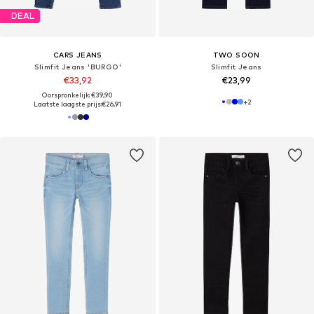
DEAL
CARS JEANS
TWO SOON
Slimfit Jeans 'BURGO'
Slimfit Jeans
€33,92
€23,99
Oorspronkelijk: €39,90
+
2
Laatste laagste prijs:
€26,91