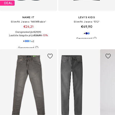
DEAL
NAME IT
LEVI'S KIDS
Slimfit Jeans 'NKMRobin'
Slimfit Jeans '512'
€24,21
€49,90
Oorspronkelijk: €29,90
Laatste laagste prijs:
€26,90
-10%
+
2