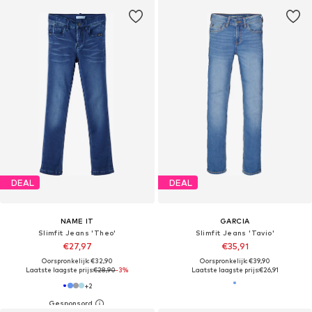
DEAL
DEAL
NAME IT
GARCIA
Slimfit Jeans 'Theo'
Slimfit Jeans 'Tavio'
€27,97
€35,91
Oorspronkelijk: €32,90
Oorspronkelijk: €39,90
Laatste laagste prijs:
€28,90
-3%
Laatste laagste prijs:
€26,91
+
2