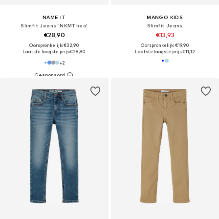
NAME IT
MANGO KIDS
Slimfit Jeans 'NKMTheo'
Slimfit Jeans
€28,90
€13,93
Oorspronkelijk: €32,90
Oorspronkelijk: €19,90
Laatste laagste prijs:
€28,90
Laatste laagste prijs:
€11,12
+
2