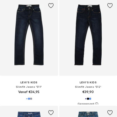
LEVI'S KIDS
LEVI'S KIDS
Slimfit Jeans '511'
Slimfit Jeans '512'
Vanaf €34,95
€39,90