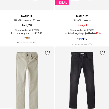
DEAL
NAME IT
NAME IT
Slimfit Jeans 'Theo'
Slimfit Jeans
€23,90
€24,21
Oorspronkelijk: €26,99
Oorspronkelijk: €29,90
Laatste laagste prijs:
€23,90
Laatste laagste prijs:
€26,90
-10%
+
2