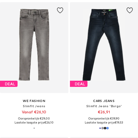
DEAL
DEAL
WE FASHION
CARS JEANS
Slimfit Jeans
Slimfit Jeans 'Burgo'
Vanaf €26,10
€26,91
Oorspronkelijk: €29,00
Oorspronkelijk: €39,90
Laatste laagste prijs:
€26,10
Laatste laagste prijs:
€19,53