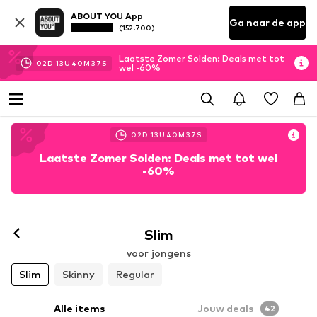
ABOUT YOU App
Ga naar de app
(152.700)
Laatste Zomer Solden: Deals met tot
02
D
13
U
40
M
35
S
wel -60%
02
D
13
U
40
M
35
S
Laatste Zomer Solden: Deals met tot wel
-60%
Slim
voor jongens
Slim
Skinny
Regular
Alle items
Jouw deals
42