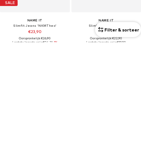
SALE
NAME IT
NAME IT
Slimfit Jeans 'NKMTheo'
Slimfit Jeans 'Silas'
Filter & sorteer
€23,90
€19,90
Oorspronkelijk: €26,90
Oorspronkelijk: €22,90
Laatste laagste prijs:
€24,21
-1%
Laatste laagste prijs:
€19,90
+
3