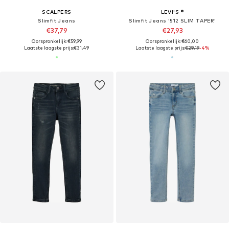
SCALPERS
LEVI'S ®
Slimfit Jeans
Slimfit Jeans '512 SLIM TAPER'
€37,79
€27,93
Oorspronkelijk: €59,99
Oorspronkelijk: €60,00
Laatste laagste prijs:
€31,49
Laatste laagste prijs:
€29,19
-4%