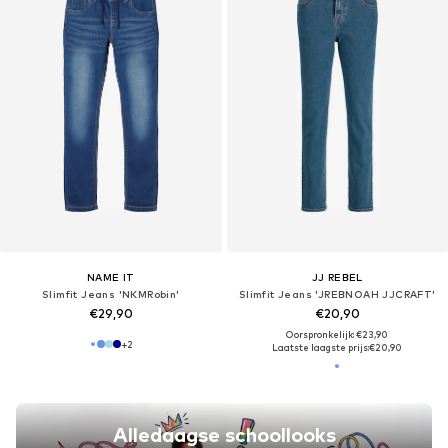
NAME IT
JJ REBEL
Slimfit Jeans 'NKMRobin'
Slimfit Jeans 'JREBNOAH JJCRAFT'
€29,90
€20,90
Oorspronkelijk: €23,90
+
2
Laatste laagste prijs:
€20,90
Alledaagse schoollooks