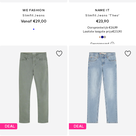
WE FASHION
NAME IT
Slimfit Jeans
Slimfit Jeans 'Theo'
Vanaf €29,00
€23,90
Oorspronkelijk: €26,99
Laatste laagste prijs:
€23,90
DEAL
DEAL