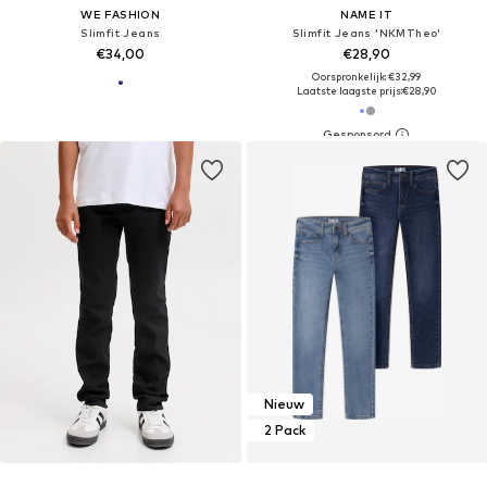
WE FASHION
NAME IT
Slimfit Jeans
Slimfit Jeans 'NKMTheo'
€34,00
€28,90
Oorspronkelijk: €32,99
Laatste laagste prijs:
€28,90
Nieuw
2 Pack