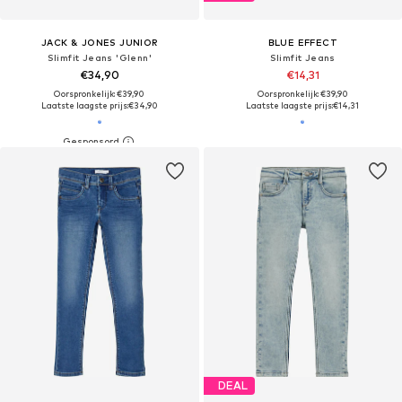
JACK & JONES JUNIOR
BLUE EFFECT
Slimfit Jeans 'Glenn'
Slimfit Jeans
€34,90
€14,31
Oorspronkelijk: €39,90
Oorspronkelijk: €39,90
Laatste laagste prijs:
€34,90
Laatste laagste prijs:
€14,31
DEAL