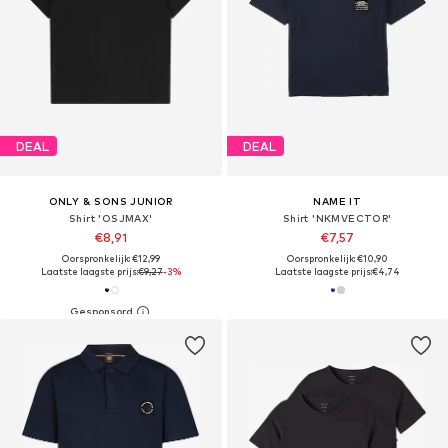
DEAL
DEAL
ONLY & SONS JUNIOR
NAME IT
Shirt 'OSJMAX'
Shirt 'NKMVECTOR'
€8,91
€7,57
Oorspronkelijk: €12,99
Oorspronkelijk: €10,90
Laatste laagste prijs:
€9,27
-3%
Laatste laagste prijs:
€4,74