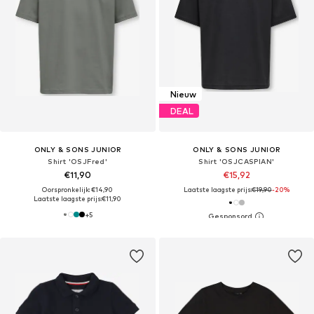
Nieuw
DEAL
ONLY & SONS JUNIOR
ONLY & SONS JUNIOR
Shirt 'OSJFred'
Shirt 'OSJCASPIAN'
€11,90
€15,92
Oorspronkelijk: €14,90
Laatste laagste prijs:
€19,90
-20%
Laatste laagste prijs:
€11,90
+
5