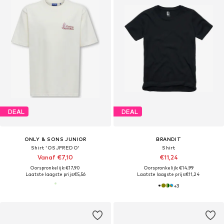
DEAL
DEAL
ONLY & SONS JUNIOR
BRANDIT
Shirt 'OSJFREDO'
Shirt
Vanaf €7,10
€11,24
Oorspronkelijk: €17,90
Oorspronkelijk: €14,99
Laatste laagste prijs:
€5,56
Laatste laagste prijs:
€11,24
+
3