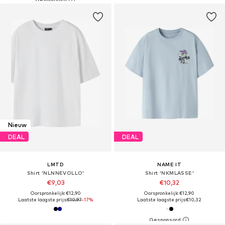
Nieuw
DEAL
DEAL
LMTD
NAME IT
Shirt 'NLNNEVOLLO'
Shirt 'NKMLASSE'
€9,03
€10,32
Oorspronkelijk: €12,90
Oorspronkelijk: €12,90
Laatste laagste prijs:
€10,97
-17%
Laatste laagste prijs:
€10,32