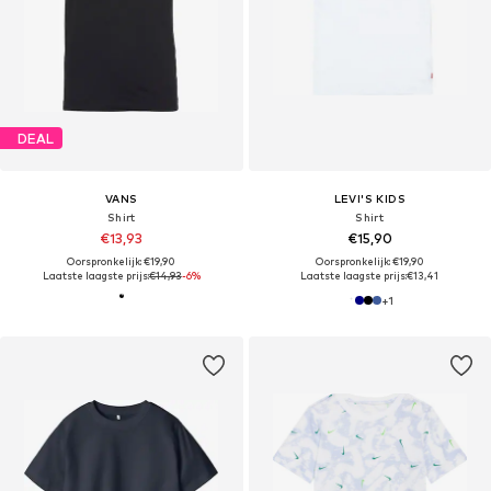
DEAL
VANS
LEVI'S KIDS
Shirt
Shirt
€13,93
€15,90
Oorspronkelijk: €19,90
Oorspronkelijk: €19,90
Laatste laagste prijs:
€14,93
-6%
Laatste laagste prijs:
€13,41
+
1