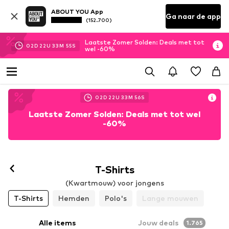
ABOUT YOU App
Ga naar de app
(152.700)
Laatste Zomer Solden: Deals met tot
02
D
22
U
33
M
54
S
wel -60%
02
D
22
U
33
M
54
S
Laatste Zomer Solden: Deals met tot wel
-60%
T-Shirts
(Kwartmouw) voor jongens
T-Shirts
Hemden
Polo's
Lange mouwen
Alle items
Jouw deals
1.765