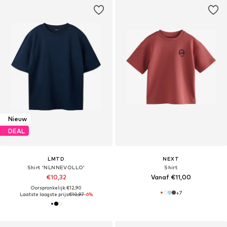
Nieuw
DEAL
LMTD
NEXT
Shirt 'NLNNEVOLLO'
Shirt
€10,32
Vanaf €11,00
Oorspronkelijk: €12,90
+
7
Laatste laagste prijs:
€10,97
-6%