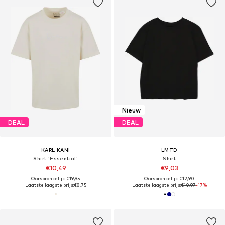
Nieuw
DEAL
DEAL
KARL KANI
LMTD
Shirt 'Essential'
Shirt
€10,49
€9,03
Oorspronkelijk: €19,95
Oorspronkelijk: €12,90
Laatste laagste prijs:
€8,75
Laatste laagste prijs:
€10,97
-17%