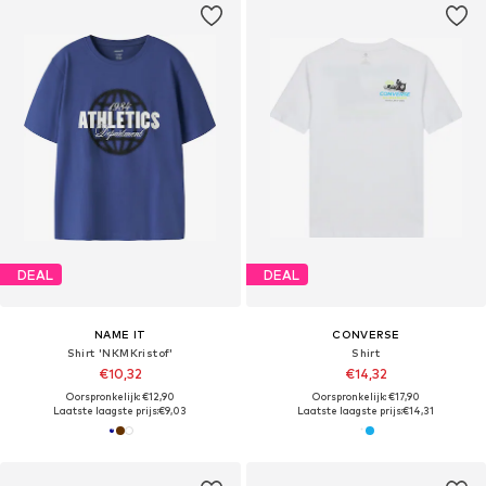
DEAL
DEAL
NAME IT
CONVERSE
Shirt 'NKMKristof'
Shirt
€10,32
€14,32
Oorspronkelijk: €12,90
Oorspronkelijk: €17,90
Laatste laagste prijs:
€9,03
Laatste laagste prijs:
€14,31