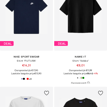
DEAL
DEAL
NIKE SPORTSWEAR
NAME IT
Shirt 'FUTURA'
Shirt 'Vobbo'
€14,31
€8,01
Oorspronkelijk: €17,90
Oorspronkelijk: €11,99
Laatste laagste prijs:
€13,90
Laatste laagste prijs:
€8,42
-4%
+
8