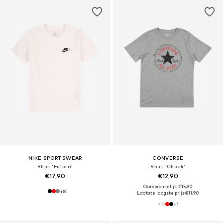
NIKE SPORTSWEAR
CONVERSE
Shirt 'Futura'
Shirt 'Chuck'
€17,90
€12,90
Oorspronkelijk: €15,90
+
8
Laatste laagste prijs:
€11,90
+
1