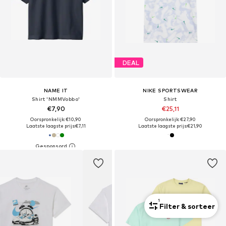
DEAL
NAME IT
NIKE SPORTSWEAR
Shirt 'NMMVobbo'
Shirt
€7,90
€25,11
Oorspronkelijk: €10,90
Oorspronkelijk: €27,90
Laatste laagste prijs:
€7,11
Laatste laagste prijs:
€21,90
1
Filter & sorteer