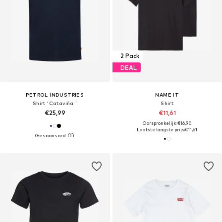
2 Pack
DEAL
PETROL INDUSTRIES
NAME IT
Shirt 'Cataviña '
Shirt
€25,99
€11,61
Oorspronkelijk: €16,90
Laatste laagste prijs:
€11,61