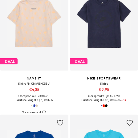
DEAL
DEAL
NAME IT
NIKE SPORTSWEAR
Shirt 'NKMVENZEL'
Shirt
€4,35
€9,95
Oorspronkelijk: €10,90
Oorspronkelijk: €24,90
Laatste laagste prijs:
€3,56
Laatste laagste prijs:
€10,74
-7%