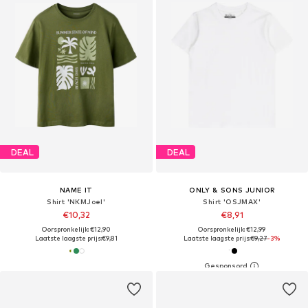
DEAL
DEAL
NAME IT
ONLY & SONS JUNIOR
Shirt 'NKMJoel'
Shirt 'OSJMAX'
€10,32
€8,91
Oorspronkelijk: €12,90
Oorspronkelijk: €12,99
Laatste laagste prijs:
€9,81
Laatste laagste prijs:
€9,27
-3%