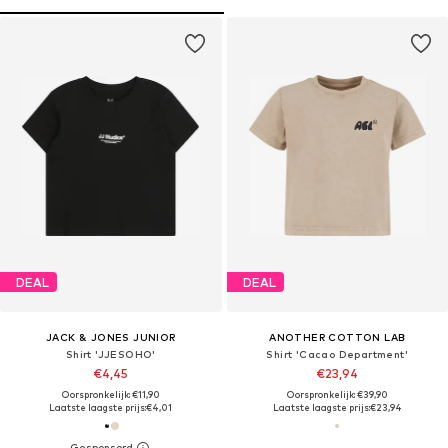
DEAL
DEAL
JACK & JONES JUNIOR
ANOTHER COTTON LAB
Shirt 'JJESOHO'
Shirt 'Cacao Department'
€4,45
€23,94
Oorspronkelijk: €11,90
Oorspronkelijk: €39,90
Laatste laagste prijs:
€4,01
Laatste laagste prijs:
€23,94