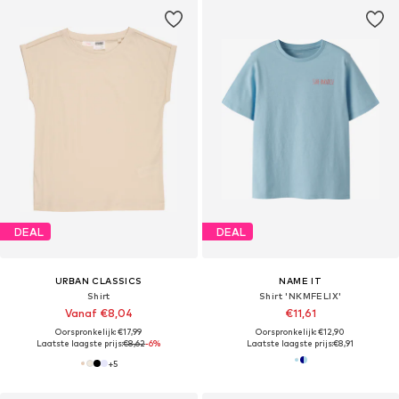
DEAL
DEAL
URBAN CLASSICS
NAME IT
Shirt
Shirt 'NKMFELIX'
Vanaf €8,04
€11,61
Oorspronkelijk: €17,99
Oorspronkelijk: €12,90
Laatste laagste prijs:
€8,62
-6%
Laatste laagste prijs:
€8,91
+
5