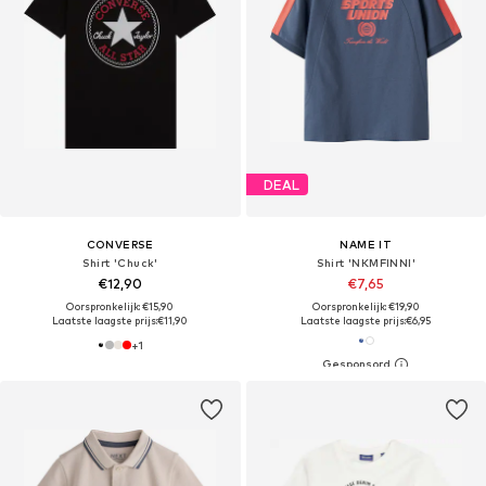
DEAL
CONVERSE
NAME IT
Shirt 'Chuck'
Shirt 'NKMFINNI'
€12,90
€7,65
Oorspronkelijk: €15,90
Oorspronkelijk: €19,90
Laatste laagste prijs:
€11,90
Laatste laagste prijs:
€6,95
+
1