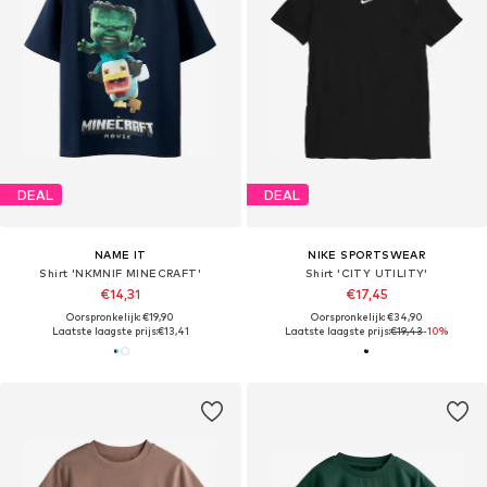
DEAL
DEAL
NAME IT
NIKE SPORTSWEAR
Shirt 'NKMNIF MINECRAFT'
Shirt 'CITY UTILITY'
€14,31
€17,45
Oorspronkelijk: €19,90
Oorspronkelijk: €34,90
Laatste laagste prijs:
€13,41
Laatste laagste prijs:
€19,43
-10%