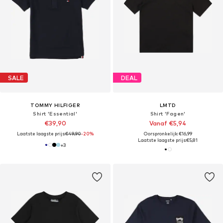
SALE
DEAL
TOMMY HILFIGER
LMTD
Shirt 'Essential'
Shirt 'Fagen'
€39,90
Vanaf €5,94
Laatste laagste prijs:
€49,90
-20%
Oorspronkelijk: €16,99
Laatste laagste prijs:
€5,81
+
3