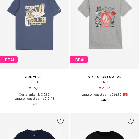
DEAL
DEAL
CONVERSE
NIKE SPORTSWEAR
Shirt
Shirt
€16,11
€21,17
Oorspronkelijk: €17,90
Laatste laagste prijs:
€24,90
-15%
Laatste laagste prijs:
€10,43