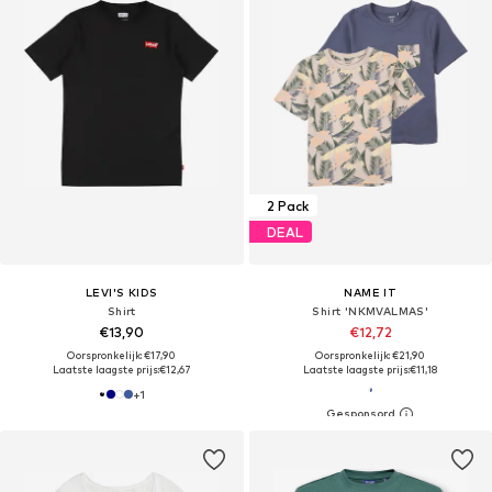
2 Pack
DEAL
LEVI'S KIDS
NAME IT
Shirt
Shirt 'NKMVALMAS'
€13,90
€12,72
Oorspronkelijk: €17,90
Oorspronkelijk: €21,90
Laatste laagste prijs:
€12,67
Laatste laagste prijs:
€11,18
+
1