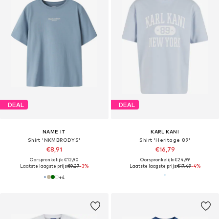
DEAL
DEAL
NAME IT
KARL KANI
Shirt 'NKMBRODYS'
Shirt 'Heritage 89'
€8,91
€16,79
Oorspronkelijk: €12,90
Oorspronkelijk: €24,99
Laatste laagste prijs:
€9,27
-3%
Laatste laagste prijs:
€17,49
-4%
+
4