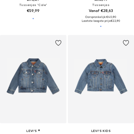
Tussenjas 'Cole'
Tussenjas
€59,99
Vanaf €28,63
Oorspronkelijk: €40,90
Laatste laagste prijs:
€22,90
LEVI'S ®
LEVI'S KIDS