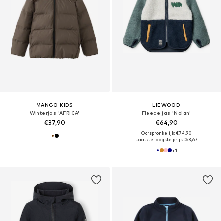
MANGO KIDS
LIEWOOD
Winterjas 'AFRICA'
Fleece jas 'Nolan'
€37,90
€64,90
Oorspronkelijk: €74,90
Laatste laagste prijs:
€63,67
+
1