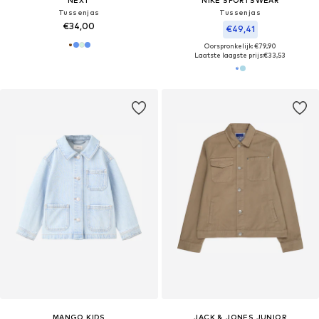
NEXT
NIKE SPORTSWEAR
Tussenjas
Tussenjas
€34,00
€49,41
Oorspronkelijk: €79,90
Laatste laagste prijs:
€33,53
MANGO KIDS
JACK & JONES JUNIOR