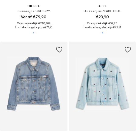
DIESEL
LTB
Tussenjas 'JRESKY'
Tussenjas 'LARETTA'
Vanaf €79,90
€23,90
Oorspronkelijk: €210,00
Oorspronkelijk: €59,90
Laatste laagste prijs:
€71,91
Laatste laagste prijs:
€21,51