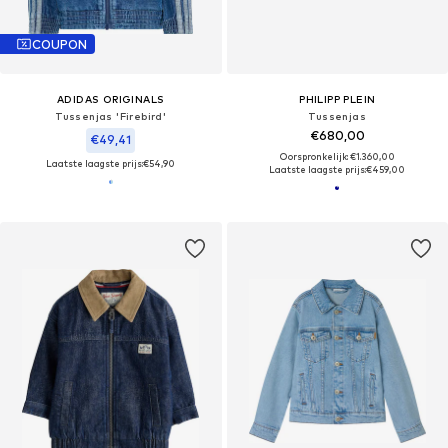
COUPON
ADIDAS ORIGINALS
PHILIPP PLEIN
Tussenjas 'Firebird'
Tussenjas
€680,00
€49,41
Oorspronkelijk: €1.360,00
Laatste laagste prijs:
€54,90
Laatste laagste prijs:
€459,00