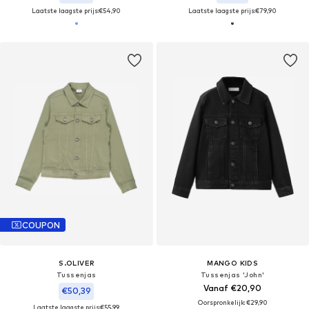
Laatste laagste prijs:
€54,90
Laatste laagste prijs:
€79,90
COUPON
S.OLIVER
MANGO KIDS
Tussenjas
Tussenjas 'John'
Vanaf €20,90
€50,39
Oorspronkelijk: €29,90
Laatste laagste prijs:
€55,99