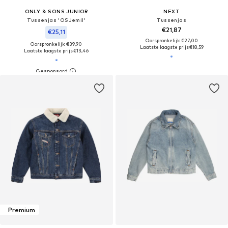
ONLY & SONS JUNIOR
NEXT
Tussenjas 'OSJemil'
Tussenjas
€21,87
€25,11
Oorspronkelijk: €27,00
Oorspronkelijk: €39,90
Laatste laagste prijs:
€18,59
Laatste laagste prijs:
€13,46
Premium