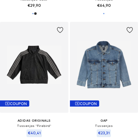
€29,90
€64,90
COUPON
COUPON
ADIDAS ORIGINALS
GAP
Tussenjas 'Firebird'
Tussenjas
€40,41
€23,31