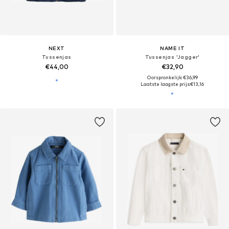
NEXT
NAME IT
Tussenjas
Tussenjas 'Jagger'
€44,00
€32,90
Oorspronkelijk: €36,99
Laatste laagste prijs:
€13,16