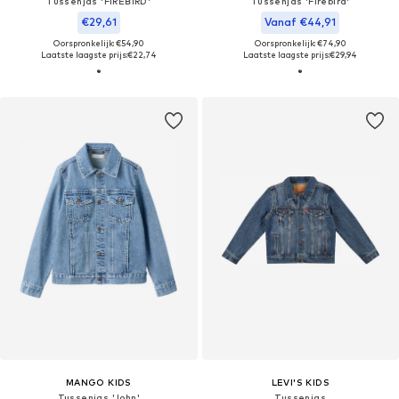
Tussenjas 'FIREBIRD'
Tussenjas 'Firebird'
€29,61
Vanaf €44,91
Oorspronkelijk: €54,90
Oorspronkelijk: €74,90
Laatste laagste prijs:
€22,74
Laatste laagste prijs:
€29,94
MANGO KIDS
LEVI'S KIDS
Tussenjas 'John'
Tussenjas