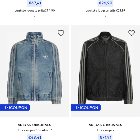
€67,41
€26,99
Laatste laagste prijs:
€74,90
Laatste laagste prijs:
€29,99
COUPON
COUPON
ADIDAS ORIGINALS
ADIDAS ORIGINALS
Tussenjas 'Firebird'
Tussenjas
€49,41
€71,91