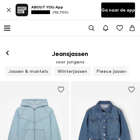
ABOUT YOU App
Ga naar de app
(152.700)
Jeansjassen
voor jongens
Jassen & mantels
Winterjassen
Fleece jassen
O