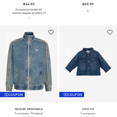
€44,90
€69,99
Oorspronkelijk: €64,90
Laatste laagste prijs:
€40,41
COUPON
COUPON
ADIDAS ORIGINALS
CHICCO
Tussenjas 'Firebird'
Tussenjas