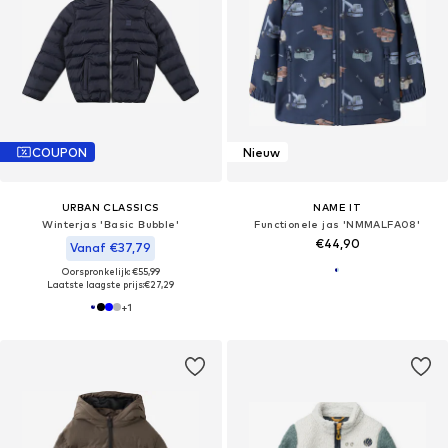
COUPON
Nieuw
URBAN CLASSICS
NAME IT
Winterjas 'Basic Bubble'
Functionele jas 'NMMALFA08'
€44,90
Vanaf €37,79
Oorspronkelijk: €55,99
Laatste laagste prijs:
€27,29
+
1