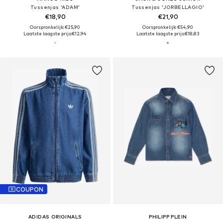
Tussenjas 'ADAM'
Tussenjas 'JORBELLAGIO'
€18,90
€21,90
Oorspronkelijk: €25,90
Oorspronkelijk: €54,90
Laatste laagste prijs:
€12,94
Laatste laagste prijs:
€18,83
COUPON
ADIDAS ORIGINALS
PHILIPP PLEIN