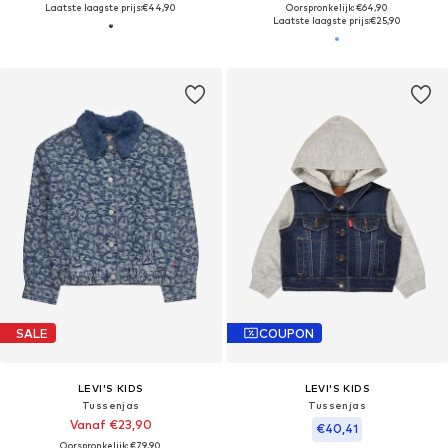
Laatste laagste prijs:
€44,90
Oorspronkelijk: €64,90
Laatste laagste prijs:
€25,90
SALE
COUPON
LEVI'S KIDS
LEVI'S KIDS
Tussenjas
Tussenjas
Vanaf €23,90
€40,41
Oorspronkelijk: €79,90