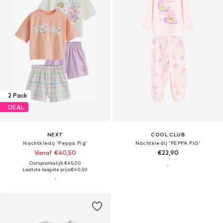
2 Pack
DEAL
NEXT
COOL CLUB
Nachtkledij 'Peppa Pig'
Nachtkledij 'PEPPA PIG'
Vanaf €40,50
€22,90
Oorspronkelijk: €45,00
Laatste laagste prijs:
€40,50