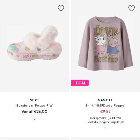
DEAL
NEXT
NAME IT
Sandalen 'Peppa Pig'
Shirt 'NMFDada Peppa'
Vanaf €25,00
€9,52
Oorspronkelijk: €17,90
Laatste laagste prijs:
€5,96