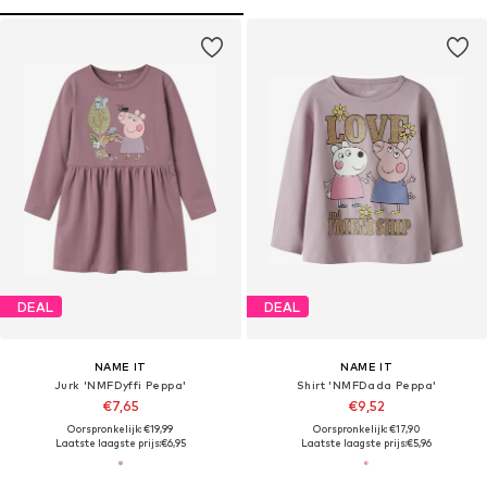
DEAL
DEAL
NAME IT
NAME IT
Jurk 'NMFDyffi Peppa'
Shirt 'NMFDada Peppa'
€7,65
€9,52
Oorspronkelijk: €19,99
Oorspronkelijk: €17,90
Laatste laagste prijs:
€6,95
Laatste laagste prijs:
€5,96