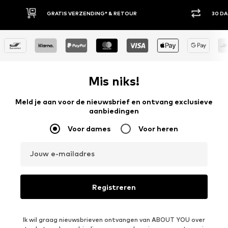
30 DAGEN BEDENKTIJD
ACH
Mis niks!
Meld je aan voor de nieuwsbrief en ontvang exclusieve
aanbiedingen
Voor dames
Voor heren
Jouw e-mailadres
Registreren
Ik wil graag nieuwsbrieven ontvangen van ABOUT YOU over