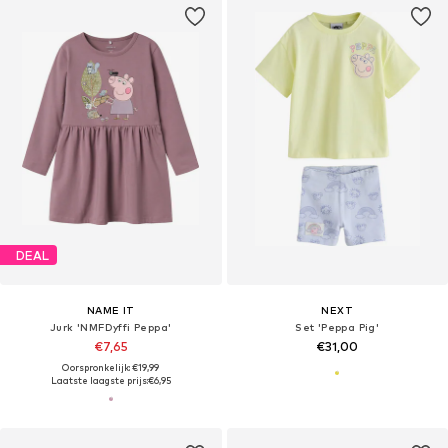
DEAL
NAME IT
NEXT
Jurk 'NMFDyffi Peppa'
Set 'Peppa Pig'
€7,65
€31,00
Oorspronkelijk: €19,99
Laatste laagste prijs:
€6,95