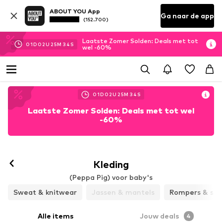
ABOUT YOU App
Ga naar de app
(152.700)
Laatste Zomer Solden: Deals met tot
01
D
02
U
25
M
33
S
wel -60%
01
D
02
U
25
M
33
S
Laatste Zomer Solden: Deals met tot wel
-60%
Kleding
(Peppa Pig) voor baby's
Sweat & knitwear
Jassen & mantels
Rompers & set
Alle items
Jouw deals
4