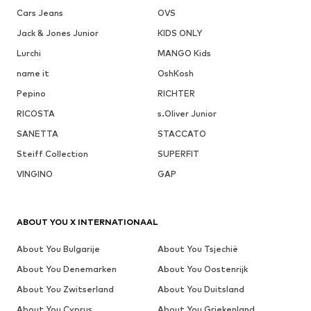
Cars Jeans
OVS
Jack & Jones Junior
KIDS ONLY
Lurchi
MANGO Kids
name it
OshKosh
Pepino
RICHTER
RICOSTA
s.Oliver Junior
SANETTA
STACCATO
Steiff Collection
SUPERFIT
VINGINO
GAP
ABOUT YOU X INTERNATIONAAL
About You Bulgarije
About You Tsjechië
About You Denemarken
About You Oostenrijk
About You Zwitserland
About You Duitsland
About You Cyprus
About You Griekenland