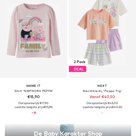
2 Pack
DEAL
NAME IT
NEXT
Shirt 'NMFNORA PEPPA'
Nachtkledij 'Peppa Pig'
€15,90
Vanaf €40,50
Oorspronkelijk: €17,90
Oorspronkelijk: €45,00
Laatste laagste prijs:
€15,90
Laatste laagste prijs:
€40,50
De Baby Karakter Shop