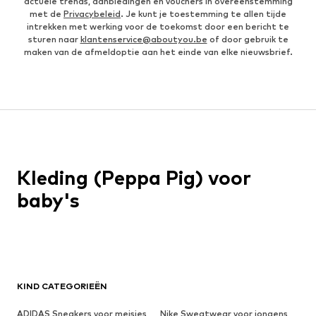
actuele trends, aanbiedingen en vouchers in overeenstemming
met de
Privacybeleid
. Je kunt je toestemming te allen tijde
intrekken met werking voor de toekomst door een bericht te
sturen naar
klantenservice@aboutyou.be
of door gebruik te
maken van de afmeldoptie aan het einde van elke nieuwsbrief.
Kleding (Peppa Pig) voor
baby's
KIND CATEGORIEËN
ADIDAS Sneakers voor meisjes
Nike Sweatwear voor jongens