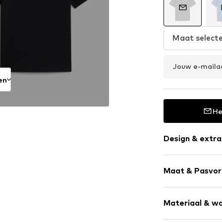
Maat select
Jouw e-maila
en
He
Design & extra
Effen
Maat & Pasvo
Jersey
Ronde hals
Armlengte: 
Gevoerde zo
Materiaal & wa
Lengte: Norm
Rechte zoom
Pasvorm: Nor