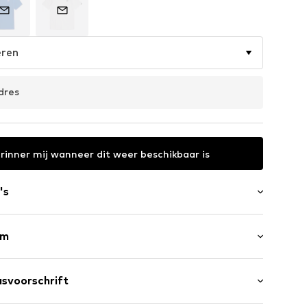
eren
dres
rinner mij wanneer dit weer beschikbaar is
's
rm
Kwartmouw
om/rand
svoorschrift
ale lengte
male pasvorm