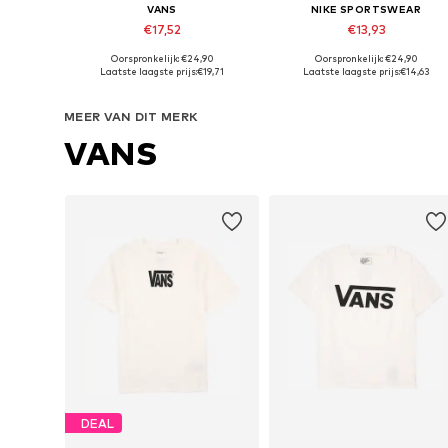
VANS
NIKE SPORTSWEAR
€17,52
€13,93
Oorspronkelijk: €24,90
Oorspronkelijk: €24,90
Beschikbare maten: 128-140, 140-152, 152-164, 164-176
Beschikbare maten: 128-138, 138-14
Laatste laagste prijs:
€19,71
Laatste laagste prijs:
€14,63
In winkelmandje
In winkelmandje
MEER VAN DIT MERK
VANS
DEAL