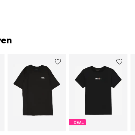
ven
DEAL