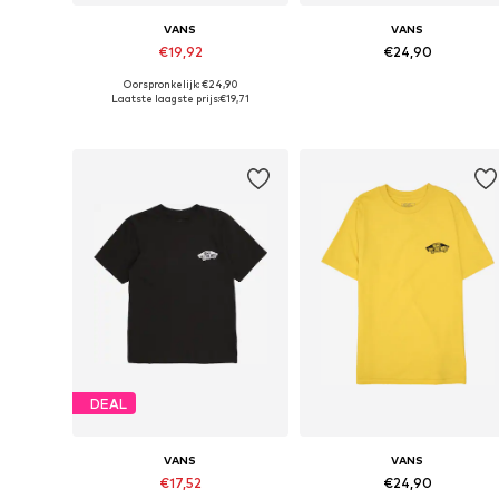
VANS
VANS
€19,92
€24,90
Oorspronkelijk: €24,90
Beschikbare maten: 128-140, 140-152, 152-164, 164-176
Beschikbare maten: 128-
Laatste laagste prijs:
€19,71
In winkelmandje
In winkelmandje
DEAL
VANS
VANS
€17,52
€24,90