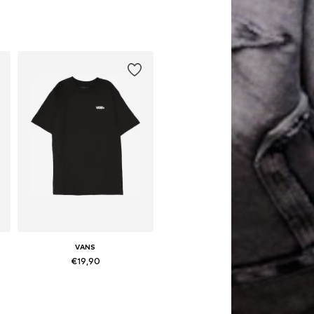
140, 140-152, 152-164, 164-176
Beschikbare maten: 128-140, 140-152, 152-164, 164-176
In winkelmandje
VANS
€19,90
Beschikbare maten: 128-140, 140-152, 152-164, 164-176
In winkelmandje