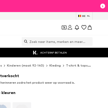
BE
NL
ACHTERAF BETALEN
es
Kinderen (maat 92-140)
Kleding
T-shirt & tops
T-Shirts
uitverkocht
n herinneren zodra het product weer op voorraad is.
 kleuren