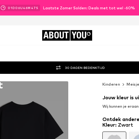
Laatste Zomer Solden: Deals met tot wel -60%
01
D
06
U
46
M
45
S
ABOUT
YOU
30 DAGEN BEDENKTIJD
t
Kinderen
Meisj
Jouw kleur is 
Wij kunnen je eraa
Ontdek andere
Kleur
:
Zwart