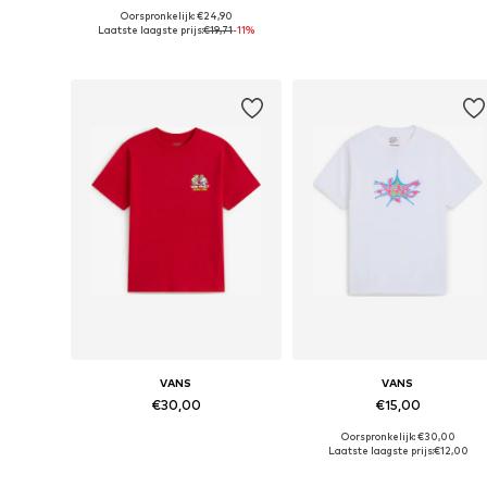
Oorspronkelijk: €24,90
Beschikbare maten: 128-140, 140-152, 152-164, 164-176
Beschikbare maten: 128-
Laatste laagste prijs:
€19,71
-11%
In winkelmandje
In winkelmandje
VANS
VANS
€30,00
€15,00
Oorspronkelijk: €30,00
Beschikbare maten: 128-140, 140-152, 152-164, 164-176
Beschikbare maten: 128-140
Laatste laagste prijs:
€12,00
In winkelmandje
In winkelmandje