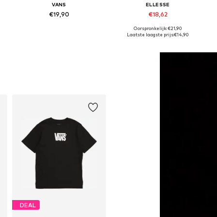
VANS
ELLESSE
€19,90
€18,62
+
2
Oorspronkelijk: €21,90
7, 147-158
Beschikbare maten: 128-140, 140-152, 152-164, 164-176
Beschikbare maten: 128-134, 140-146, 152-158, 158-164
Laatste laagste prijs:
€14,90
In winkelmandje
In winkelmandje
DEAL