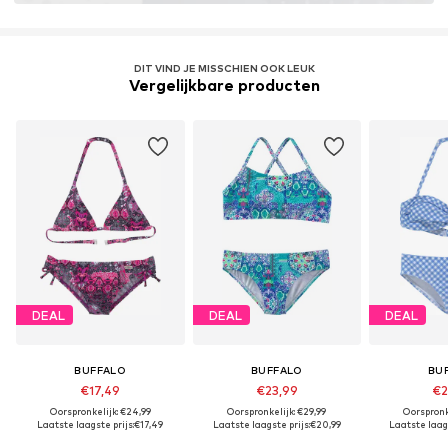
Meer informatie
DIT VIND JE MISSCHIEN OOK LEUK
Vergelijkbare producten
DEAL
DEAL
DEAL
BUFFALO
BUFFALO
BU
€17,49
€23,99
€2
Oorspronkelijk: €24,99
Oorspronkelijk: €29,99
Oorspronk
Laatste laagste prijs:
€17,49
Laatste laagste prijs:
€20,99
Laatste laags