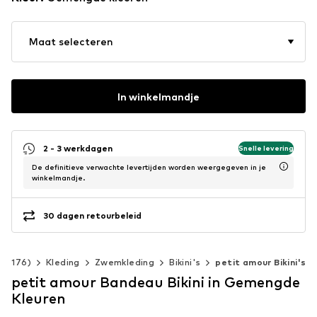
Maat selecteren
In winkelmandje
2 - 3 werkdagen
Snelle levering
De definitieve verwachte levertijden worden weergegeven in je
winkelmandje.
30 dagen retourbeleid
40-176)
Kleding
Zwemkleding
Bikini's
petit amour Bikini's
petit amour Bandeau Bikini in Gemengde
Kleuren