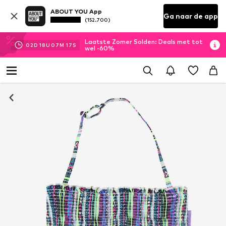
ABOUT YOU App
Ga naar de app
(152.700)
Laatste Zomer Solden: Deals met tot
02
D
18
U
07
M
17
S
wel -60%