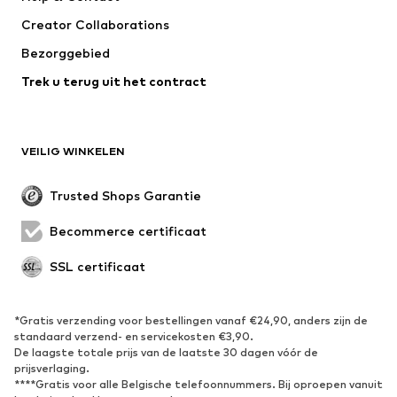
WE Fashion
Jack & Jones Junior
Creator Collaborations
Bezorggebied
Trek u terug uit het contract
VEILIG WINKELEN
Trusted Shops Garantie
Becommerce certificaat
SSL certificaat
*Gratis verzending voor bestellingen vanaf €24,90, anders zijn de
standaard verzend- en servicekosten €3,90.
De laagste totale prijs van de laatste 30 dagen vóór de
prijsverlaging.
****Gratis voor alle Belgische telefoonnummers. Bij oproepen vanuit