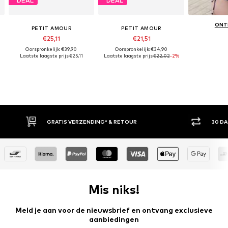
DEAL
DEAL
ONT
PETIT AMOUR
PETIT AMOUR
€25,11
€21,51
Oorspronkelijk: €39,90
Oorspronkelijk: €34,90
Laatste laagste prijs:
€25,11
Laatste laagste prijs:
€22,02
-2%
GRATIS VERZENDING* & RETOUR
30 DAGEN BED
Mis niks!
Meld je aan voor de nieuwsbrief en ontvang exclusieve
aanbiedingen