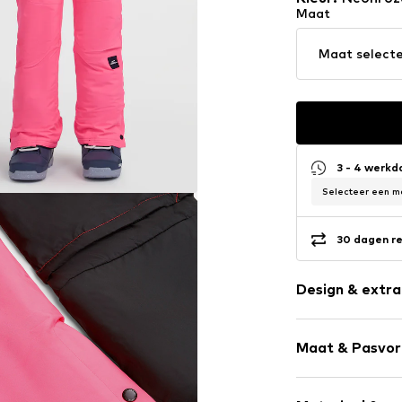
Maat
Maat select
3 - 4 werk
Selecteer een ma
30 dagen re
Design & extra
Effen
Maat & Pasvo
Zakken aan de
Op staal nad
Lengte: Lang
Warm gevoer