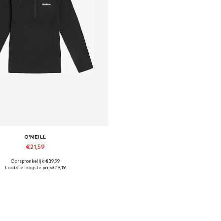
O'NEILL
€21,59
Oorspronkelijk: €39,99
Beschikbare maten: 140, 152
Laatste laagste prijs:
€19,19
In winkelmandje