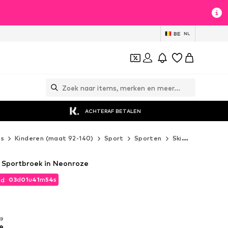
BE
NL
ACHTERAF BETALEN
es
Kinderen (maat 92-140)
Sport
Sporten
Ski
O'NEILL S
 Sportbroek in Neonroze
03
d
01
u
41
m
53
s
jd
03
d
01
u
41
m
53
s
jd
59
e
59