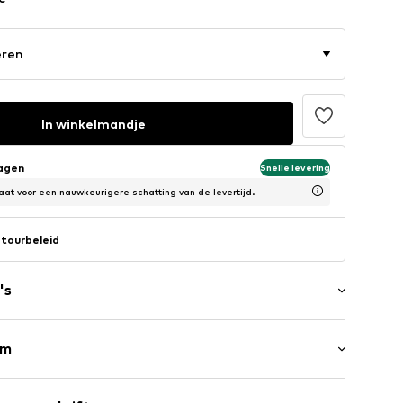
eren
In winkelmandje
dagen
Snelle levering
at voor een nauwkeurigere schatting van de levertijd.
tourbeleid
's
rm
 zijkant
en
/maxi
d