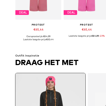
DEAL
DEAL
PROTEST
PROTEST
€65,44
€65,44
Laatste laagste prijs:
€84,99
-23%
Oorspronkelijk: €84,99
Beschikbare maten: 140 x Regular, 152 x Regular, 164 x Regular, 176 x Regular
Beschikbare maten: 140 x Regular, 
Laatste laagste prijs:
€65,44
In winkelmandje
In winkelmandje
Outfit Inspiratie
DRAAG HET MET