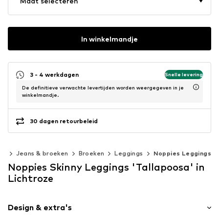
Maat selecteren
In winkelmandje
3 - 4 werkdagen
Snelle levering
De definitieve verwachte levertijden worden weergegeven in je
winkelmandje.
30 dagen retourbeleid
ng
Jeans & broeken
Broeken
Leggings
Noppies Leggings
Noppies Skinny Leggings 'Tallapoosa' in
Lichtroze
Design & extra's