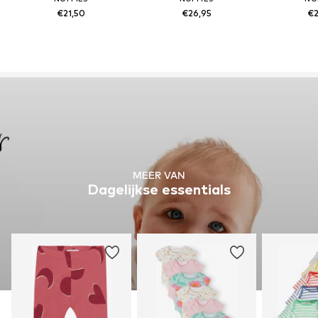
€21,50
€26,95
€2
MEER VAN
Dagelijkse essentials