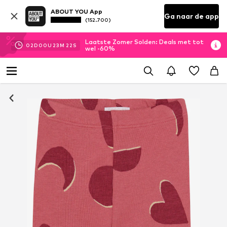
ABOUT YOU App
Ga naar de app
(152.700)
Laatste Zomer Solden: Deals met tot
02
D
00
U
23
M
22
S
wel -60%