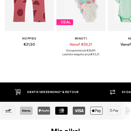
DEAL
NOPPIES
MINOTI
N
€21,50
Vanaf €33,21
Vanaf
Oorspronkelijk: €36,90
Laatste laagste prijs:
€33,21
GRATIS VERZENDING* & RETOUR
30 DA