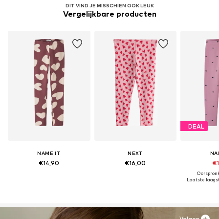
DIT VIND JE MISSCHIEN OOK LEUK
Vergelijkbare producten
DEAL
NAME IT
NEXT
NA
€14,90
€16,00
€1
Oorspronk
Laatste laagst
Volgen