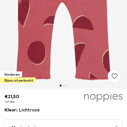
Kinderen
Bijna uitverkocht
€21,50
€21,50
€21,50
incl. btw
incl. btw
incl. btw
Kleur
:
Lichtroze