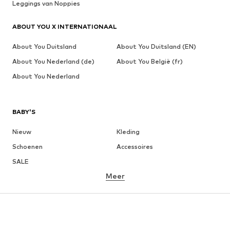
Leggings van Noppies
ABOUT YOU X INTERNATIONAAL
About You Duitsland
About You Duitsland (EN)
About You Nederland (de)
About You België (fr)
About You Nederland
BABY'S
Nieuw
Kleding
Schoenen
Accessoires
SALE
Meer
MEISJES
Kinderen (maat 92-140)
Teens (maat 140-176)
JONGENS