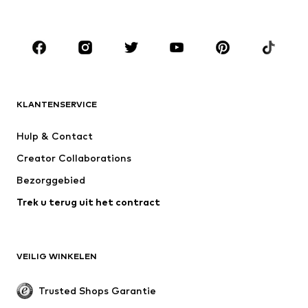
Kinderen (maat 92-140)
Teens (maat 140-176)
MERKEN
ADIDAS ORIGINALS
new balance
NAME IT
ADIDAS SPORTSWEAR
KLANTENSERVICE
Next
Nike Sportswear
Hulp & Contact
WE Fashion
Jack & Jones Junior
Creator Collaborations
Bezorggebied
Trek u terug uit het contract
VEILIG WINKELEN
Trusted Shops Garantie