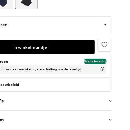
eren
In winkelmandje
dagen
Snelle levering
at voor een nauwkeurigere schatting van de levertijd.
tourbeleid
's
rm
urtje