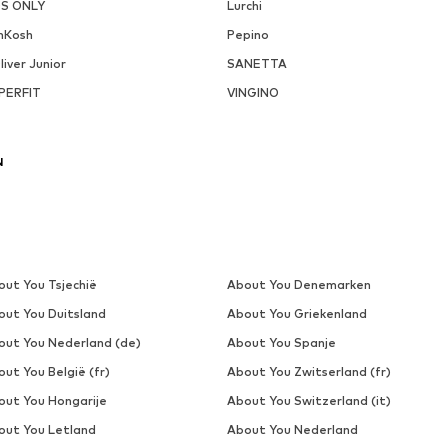
DS ONLY
Lurchi
hKosh
Pepino
liver Junior
SANETTA
PERFIT
VINGINO
N
out You Tsjechië
About You Denemarken
out You Duitsland
About You Griekenland
out You Nederland (de)
About You Spanje
ut You België (fr)
About You Zwitserland (fr)
out You Hongarije
About You Switzerland (it)
out You Letland
About You Nederland