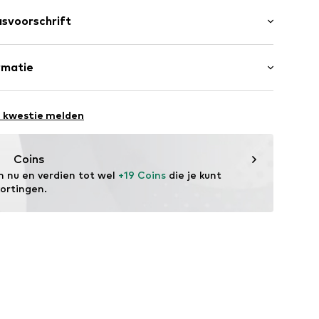
k
aan
svoorschrift
34
Katoen, 18% Polyamide (Nylon®), 2% Elasthaan
rmatie
 GmbH
st: Turkije
 40
e kwestie melden
.next.co.uk/hc/en-gb
Coins
m nu en verdien tot wel 
+19 Coins
 die je kunt 
kortingen.