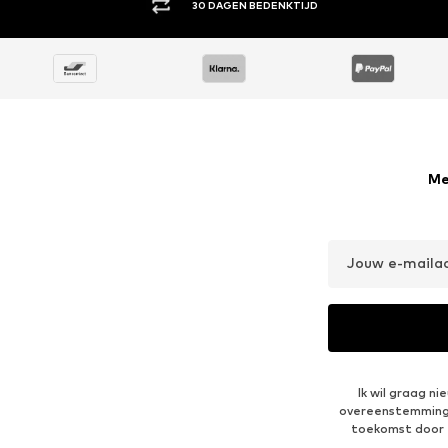
30 DAGEN BEDENKTIJD
Me
Jouw e-maila
Ik wil graag n
overeenstemmin
toekomst door 