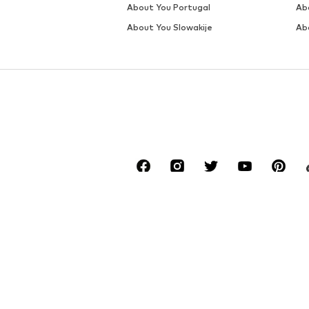
About You Portugal
Ab
About You Slowakije
Ab
*Gratis verzending voor bestellingen vanaf 
De laagste totale prijs van de laatste 30 da
****Gratis voor alle Belgische telefoonnumm
******Alle prijzen incl. btw