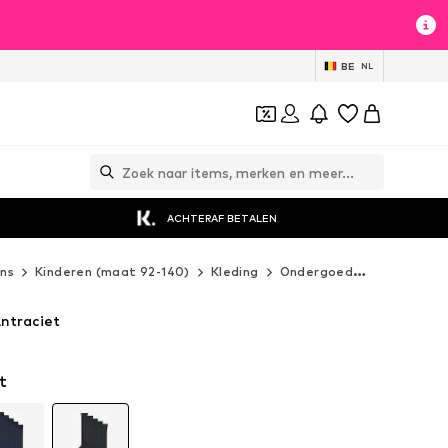
BE
NL
ACHTERAF BETALEN
ns
Kinderen (maat 92-140)
Kleding
Ondergoed
Sokken
Antraciet
t