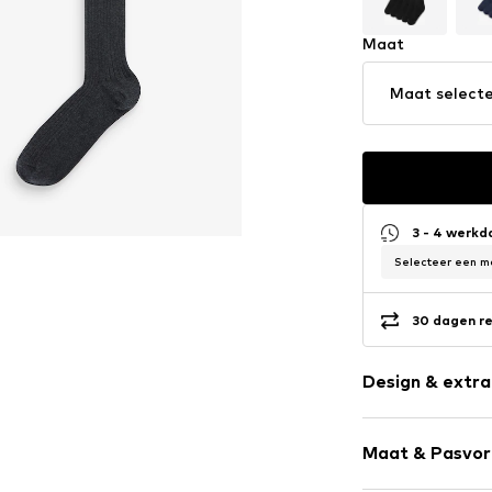
Maat
Maat select
3 - 4 werk
Selecteer een ma
30 dagen re
Design & extra
Effen
Maat & Pasvo
Jersey
Geribd ceintu