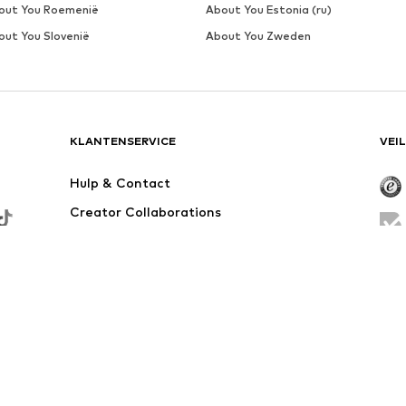
out You Roemenië
About You Estonia (ru)
out You Slovenië
About You Zweden
KLANTENSERVICE
VEI
Hulp & Contact
Creator Collaborations
Bezorggebied
Trek u terug uit het contract
€24,90, anders zijn de standaard verzend- en servicekosten €3,90.
gen vóór de prijsverlaging.
ers. Bij oproepen vanuit het buitenland kunnen extra kosten ontstaan.