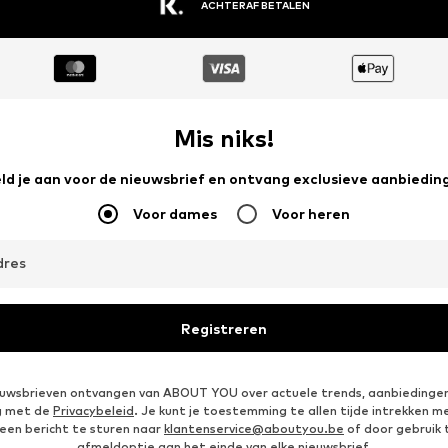
ACHTERAF BETALEN
Mis niks!
ld je aan voor de nieuwsbrief en ontvang exclusieve aanbiedin
Voor dames
Voor heren
dres
Registreren
ieuwsbrieven ontvangen van ABOUT YOU over actuele trends, aanbiedingen
g met de
Privacybeleid
. Je kunt je toestemming te allen tijde intrekken m
een bericht te sturen naar
klantenservice@aboutyou.be
of door gebruik 
afmeldoptie aan het einde van elke nieuwsbrief.