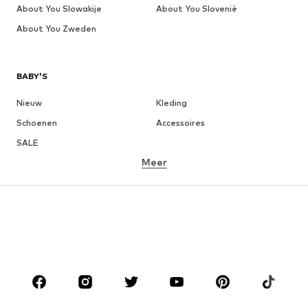
About You Slowakije
About You Slovenië
About You Zweden
BABY'S
Nieuw
Kleding
Schoenen
Accessoires
SALE
Meer
MEISJES
Kinderen (maat 92-140)
Teens (maat 140-176)
JONGENS
Kinderen (maat 92-140)
Teens (maat 140-176)
MERKEN