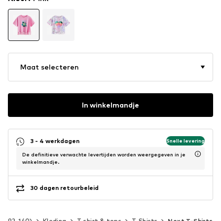
Maat selecteren
In winkelmandje
3 - 4 werkdagen
Snelle levering
De definitieve verwachte levertijden worden weergegeven in je
winkelmandje.
30 dagen retourbeleid
at 92-140)
Kleding
T-shirt & tops
T-Shirts
Next T-Shirts