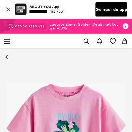
ABOUT YOU App
Ga naar de app
(152.700)
Laatste Zomer Solden: Deals met tot
02
D
00
U
58
M
43
S
wel -60%