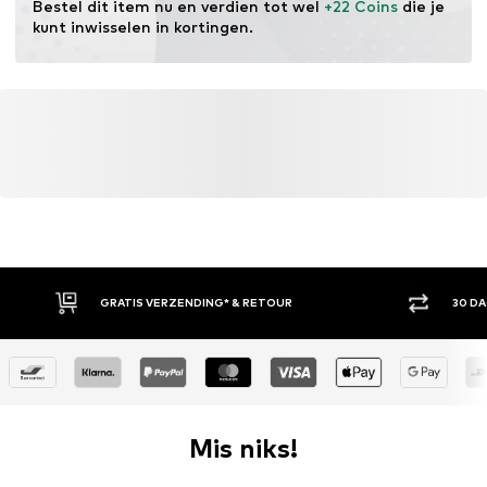
Bestel dit item nu en verdien tot wel 
+22 Coins
 die je 
kunt inwisselen in kortingen.
GRATIS VERZENDING* & RETOUR
30 D
Mis niks!