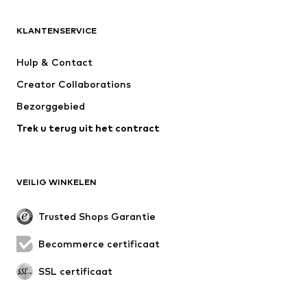
ADIDAS ORIGINALS
new balance
NAME IT
ADIDAS SPORTSWEAR
KLANTENSERVICE
Next
Nike Sportswear
Hulp & Contact
WE Fashion
Jack & Jones Junior
Creator Collaborations
Bezorggebied
Trek u terug uit het contract
VEILIG WINKELEN
Trusted Shops Garantie
Becommerce certificaat
SSL certificaat