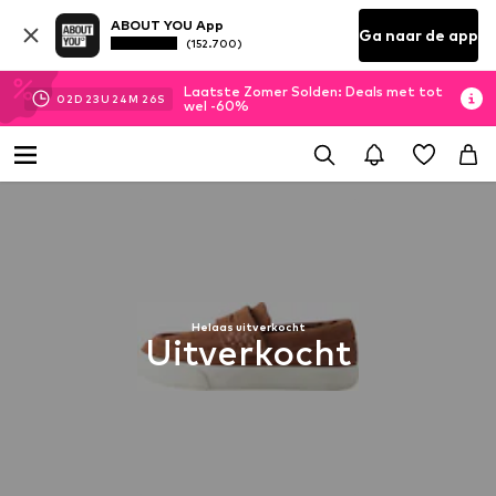
ABOUT YOU App
Ga naar de app
(152.700)
Laatste Zomer Solden: Deals met tot
02
D
23
U
24
M
26
S
wel -60%
Helaas uitverkocht
Uitverkocht