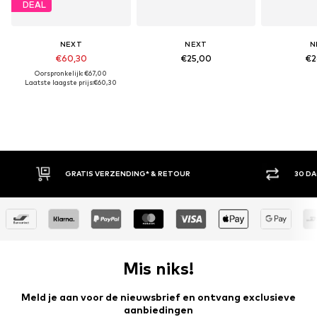
DEAL
NEXT
NEXT
N
€60,30
€25,00
€2
Oorspronkelijk: €67,00
Laatste laagste prijs:
€60,30
GRATIS VERZENDING* & RETOUR
30 D
Mis niks!
Meld je aan voor de nieuwsbrief en ontvang exclusieve
aanbiedingen