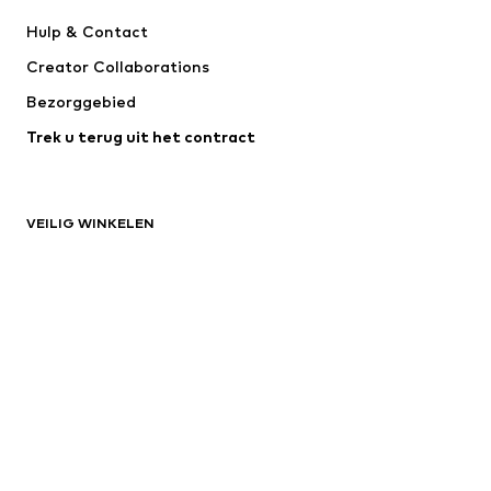
Next
Nike Sportswear
Hulp & Contact
WE Fashion
Jack & Jones Junior
Creator Collaborations
Bezorggebied
Trek u terug uit het contract
VEILIG WINKELEN
Trusted Shops Garantie
Becommerce certificaat
SSL certificaat
*Gratis verzending voor bestellingen vanaf €24,90, anders zijn de
standaard verzend- en servicekosten €3,90.
De laagste totale prijs van de laatste 30 dagen vóór de