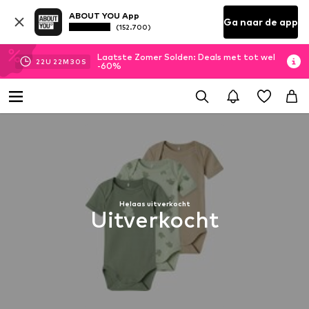
ABOUT YOU App
Ga naar de app
(152.700)
Laatste Zomer Solden: Deals met tot wel
22
U
22
M
29
S
-60%
Helaas uitverkocht
Uitverkocht