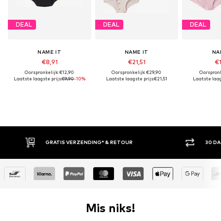
DEAL
DEAL
DEAL
NAME IT
NAME IT
NA
€8,91
€21,51
€1
Oorspronkelijk: €12,90
Oorspronkelijk: €29,90
Oorspronk
Laatste laagste prijs:
€9,90
-10%
Laatste laagste prijs:
€21,51
Laatste laags
GRATIS VERZENDING* & RETOUR
30 DAG
Mis niks!