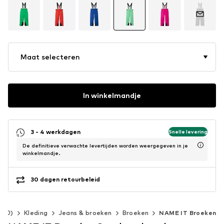
Maat selecteren
In winkelmandje
3 - 4 werkdagen
Snelle levering
De definitieve verwachte levertijden worden weergegeven in je
winkelmandje.
30 dagen retourbeleid
140)
Kleding
Jeans & broeken
Broeken
NAME IT Broeken