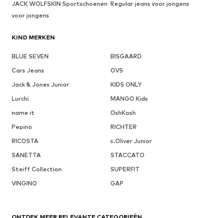
JACK WOLFSKIN Sportschoenen
Regular jeans voor jongens
voor jongens
KIND MERKEN
BLUE SEVEN
BISGAARD
Cars Jeans
OVS
Jack & Jones Junior
KIDS ONLY
Lurchi
MANGO Kids
name it
OshKosh
Pepino
RICHTER
RICOSTA
s.Oliver Junior
SANETTA
STACCATO
Steiff Collection
SUPERFIT
VINGINO
GAP
ONTDEK MEER RELEVANTE CATEGORIEËN