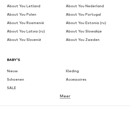
About You Letland
About You Nederland
About You Polen
About You Portugal
About You Roemenië
About You Estonia (ru)
About You Latvia (ru)
About You Slowakije
About You Slovenië
About You Zweden
BABY'S
Nieuw
Kleding
Schoenen
Accessoires
SALE
Meer
MEISJES
Kinderen (maat 92-140)
Teens (maat 140-176)
JONGENS