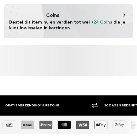
Eigenschap: Ademend
Eigenschap: Reflecterend
Coins
Eigenschap: Waterafstotend
Bestel dit item nu en verdien tot wel 
+24 Coins
 die je 
Eigenschap: Waterdicht
kunt inwisselen in kortingen.
Eigenschap: Winddicht
Eigenschap: Slijtvast
Waterkolom: 10.000 mm
30 DAGEN BEDENKTIJD
ACH