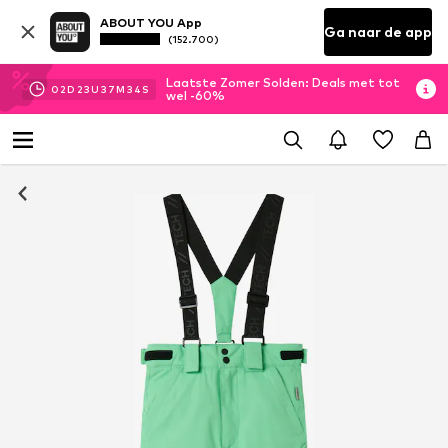
ABOUT YOU App
Ga naar de app
(152.700)
Laatste Zomer Solden: Deals met tot
02
D
23
U
37
M
34
S
wel -60%