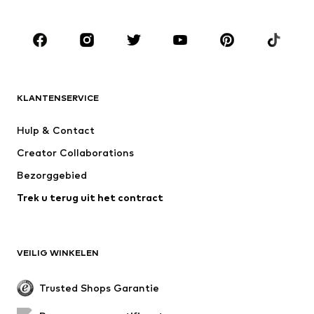
Kinderen (maat 92-140)
Teens (maat 140-176)
MERKEN
ADIDAS ORIGINALS
new balance
NAME IT
ADIDAS SPORTSWEAR
KLANTENSERVICE
Next
WE Fashion
Hulp & Contact
Nike Sportswear
Jack & Jones Junior
Creator Collaborations
Bezorggebied
Trek u terug uit het contract
VEILIG WINKELEN
Trusted Shops Garantie