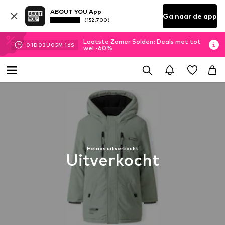
ABOUT YOU App
Ga naar de app
(152.700)
Laatste Zomer Solden: Deals met tot
01
D
03
U
05
M
15
S
wel -60%
Helaas uitverkocht
Uitverkocht