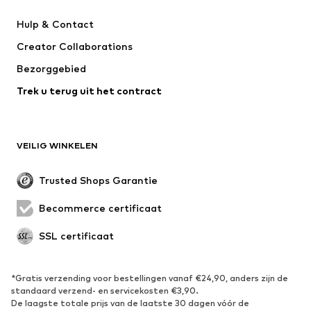
Next
Nike Sportswear
Hulp & Contact
WE Fashion
Jack & Jones Junior
Creator Collaborations
Bezorggebied
Trek u terug uit het contract
VEILIG WINKELEN
Trusted Shops Garantie
Becommerce certificaat
SSL certificaat
*Gratis verzending voor bestellingen vanaf €24,90, anders zijn de
standaard verzend- en servicekosten €3,90.
De laagste totale prijs van de laatste 30 dagen vóór de