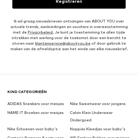
Registreren
Ik wil graag nieuwsbrieven ontvangen van ABOUT YOU over
actuele trends, aanbiedingen en vouchers in overeenstemming
met de
Privacybeleid
. Je kunt je toestemming te allen tijde
intrekken met werking voor de toekomst door een bericht te
sturen naar
klantenservice@aboutyou.be
of door gebruik te
maken van de afmeldoptie aan het einde van elke nieuwsbrief.
KIND CATEGORIEËN
ADIDAS Sneakers voor meisjes
Nike Sweatwear voor jongens
NAME IT Broeken voor meisjes
Calvin Klein Underwear
Ondergoed
Nike Schoenen voor baby's
Noppies Kleedjes voor baby's
Carter's Rompers & sets voor
WE Fashion Rokken voor meisjes