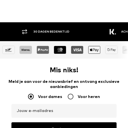
30 DAGEN BEDENKTIJD
ACH
Mis niks!
Meld je aan voor de nieuwsbrief en ontvang exclusieve
aanbiedingen
Voor dames
Voor heren
Jouw e-mailadres