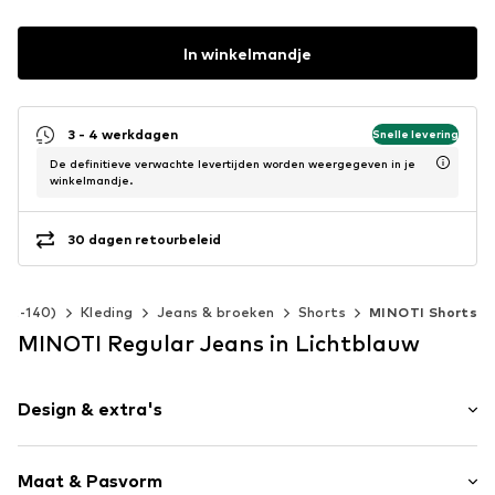
In winkelmandje
3 - 4 werkdagen
Snelle levering
De definitieve verwachte levertijden worden weergegeven in je
winkelmandje.
30 dagen retourbeleid
 92-140)
Kleding
Jeans & broeken
Shorts
MINOTI Shorts
MINOTI Regular Jeans in Lichtblauw
Design & extra's
Effen
Maat & Pasvorm
Denim