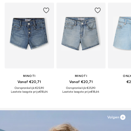
MINOTI
MINOTI
ONLY
Vanaf €20,71
Vanaf €20,71
€2
Oorspronkelijk: €25,90
Oorspronkelijk: €25,90
Laatste laagste prijs:
€18,64
Laatste laagste prijs:
€18,64
Volgen