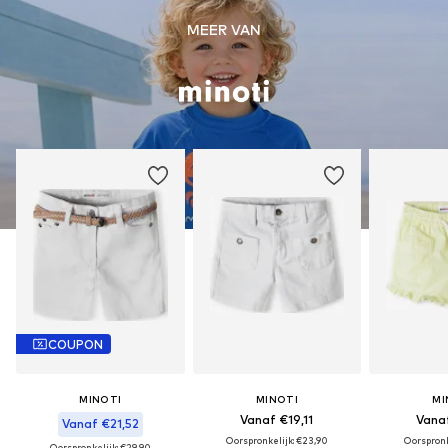
MEER VAN
COUPON
MINOTI
MINOTI
MI
Vanaf €19,11
Vanaf
Vanaf €21,52
Oorspronkelijk: €23,90
Oorspronk
Oorspronkelijk: €29,90