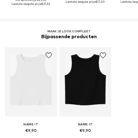
Laatste laagste prijs:
€17,20
Laatste laag
Laatste laagste prijs:
€21,52
MAAK JE LOOK COMPLEET
Bijpassende producten
NAME IT
NAME IT
€9,90
€9,90