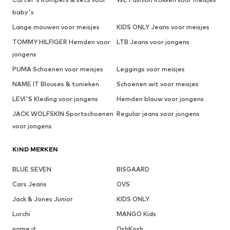
baby's
Lange mouwen voor meisjes
KIDS ONLY Jeans voor meisjes
TOMMY HILFIGER Hemden voor
LTB Jeans voor jongens
jongens
PUMA Schoenen voor meisjes
Leggings voor meisjes
NAME IT Blouses & tunieken
Schoenen wit voor meisjes
LEVI'S Kleding voor jongens
Hemden blauw voor jongens
JACK WOLFSKIN Sportschoenen
Regular jeans voor jongens
voor jongens
KIND MERKEN
BLUE SEVEN
BISGAARD
Cars Jeans
OVS
Jack & Jones Junior
KIDS ONLY
Lurchi
MANGO Kids
name it
OshKosh