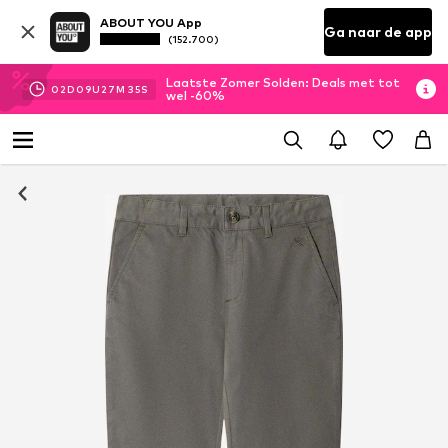
ABOUT YOU App
Ga naar de app
(152.700)
Laatste Zomer Solden: Deals met tot
02
D
09
U
27
M
35
S
wel -60%