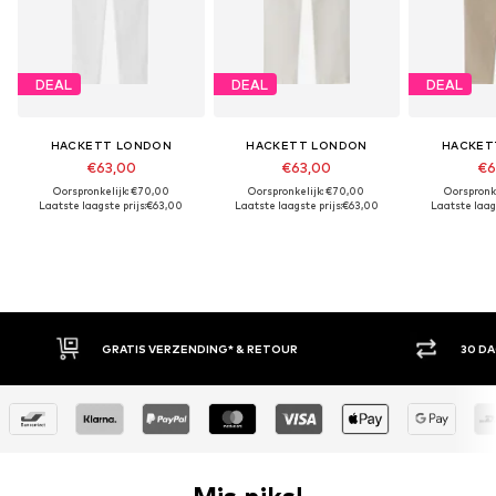
DEAL
DEAL
DEAL
HACKETT LONDON
HACKETT LONDON
HACKET
€63,00
€63,00
€6
Oorspronkelijk: €70,00
Oorspronkelijk: €70,00
Oorspronk
Laatste laagste prijs:
€63,00
Laatste laagste prijs:
€63,00
Laatste laags
GRATIS VERZENDING* & RETOUR
30 DAGEN BED