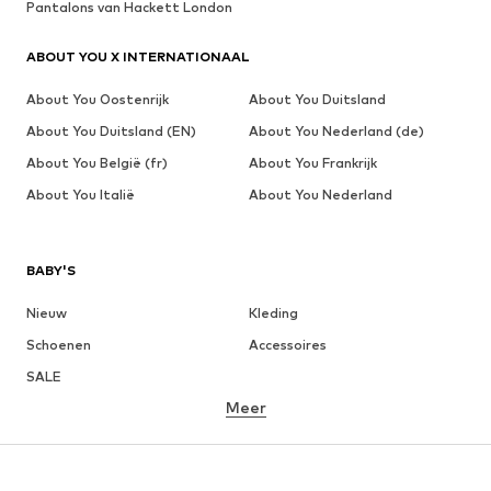
Pantalons van Hackett London
ABOUT YOU X INTERNATIONAAL
About You Oostenrijk
About You Duitsland
About You Duitsland (EN)
About You Nederland (de)
About You België (fr)
About You Frankrijk
About You Italië
About You Nederland
BABY'S
Nieuw
Kleding
Schoenen
Accessoires
SALE
Meer
MEISJES
Kinderen (maat 92-140)
Teens (maat 140-176)