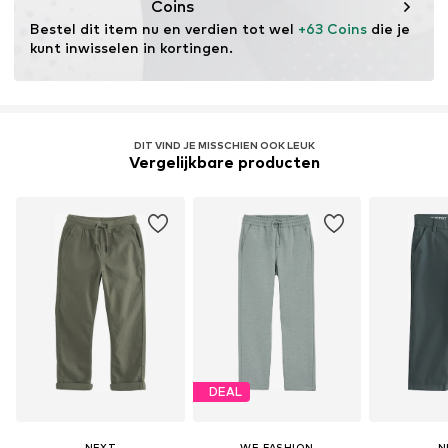
Coins
Bestel dit item nu en verdien tot wel 
+63 Coins
 die je 
kunt inwisselen in kortingen.
DIT VIND JE MISSCHIEN OOK LEUK
Vergelijkbare producten
DEAL
NEXT
WE FASHION
N