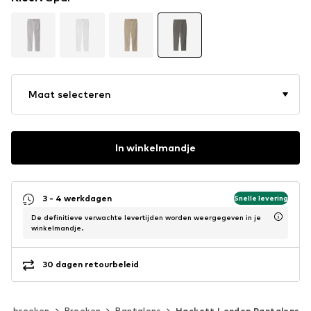
Maat selecteren
In winkelmandje
3 - 4 werkdagen
Snelle levering
De definitieve verwachte levertijden worden weergegeven in je
winkelmandje.
30 dagen retourbeleid
s & broeken
Broeken
Pantalons
Hackett London Pantalons