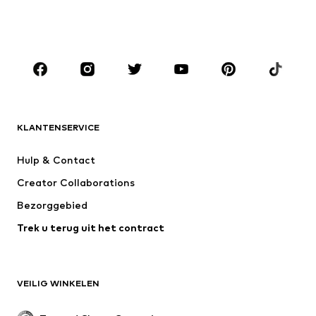
JONGENS
Kinderen (maat 92-140)
Teens (maat 140-176)
MERKEN
ADIDAS ORIGINALS
new balance
NAME IT
ADIDAS SPORTSWEAR
KLANTENSERVICE
Next
Nike Sportswear
Hulp & Contact
WE Fashion
Jack & Jones Junior
Creator Collaborations
Bezorggebied
Trek u terug uit het contract
VEILIG WINKELEN