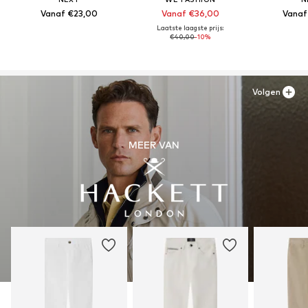
Vanaf €23,00
Vanaf €36,00
Vanaf
Laatste laagste prijs:
€40,00
-10%
Volgen
MEER VAN