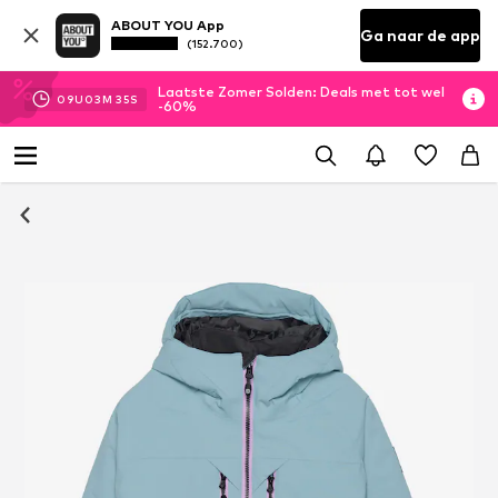
ABOUT YOU App
Ga naar de app
(152.700)
Laatste Zomer Solden: Deals met tot wel
09
U
03
M
34
S
-60%