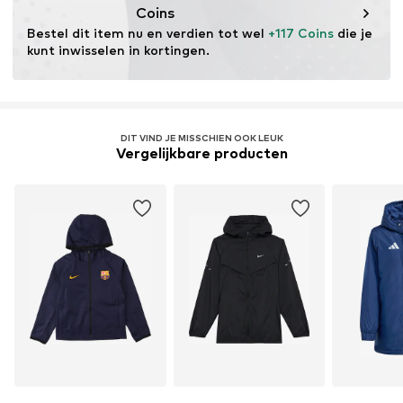
Coins
Eigenschap: Winddicht
Bestel dit item nu en verdien tot wel 
+117 Coins
 die je 
kunt inwisselen in kortingen.
DIT VIND JE MISSCHIEN OOK LEUK
Vergelijkbare producten