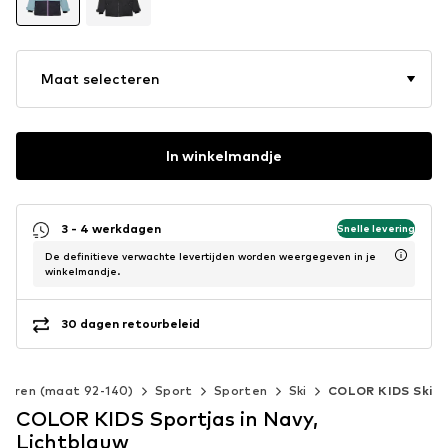
Maat selecteren
In winkelmandje
3 - 4 werkdagen
Snelle levering
De definitieve verwachte levertijden worden weergegeven in je
winkelmandje.
30 dagen retourbeleid
nderen (maat 92-140)
Sport
Sporten
Ski
COLOR KIDS Ski
COLOR KIDS Sportjas in Navy,
Lichtblauw