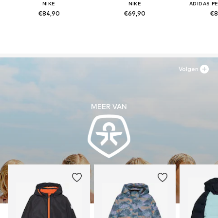
NIKE
NIKE
ADIDAS P
€84,90
€69,90
€8
Volgen
MEER VAN