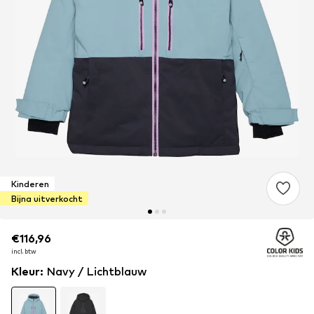
Kinderen
Bijna uitverkocht
€116,96
€116,96
€116,96
incl. btw
incl. btw
incl. btw
Kleur
:
Navy / Lichtblauw