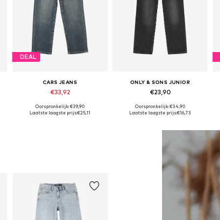
DEAL
CARS JEANS
ONLY & SONS JUNIOR
€33,92
€23,90
Oorspronkelijk: €39,90
Oorspronkelijk: €34,90
Beschikbaar in vele maten
Beschikbaar in vele maten
Laatste laagste prijs:
€25,11
Laatste laagste prijs:
€16,73
In winkelmandje
In winkelmandje