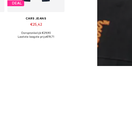
DEAL
CARS JEANS
€25,42
Oorspronkelijk: €29,90
Beschikbaar in vele maten
Laatste laagste prijs:
€19,71
In winkelmandje