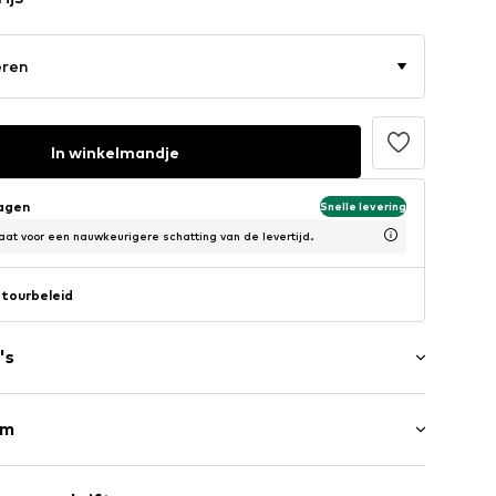
eren
In winkelmandje
dagen
Snelle levering
at voor een nauwkeurigere schatting van de levertijd.
tourbeleid
's
rm
d
/maxi
om/rand