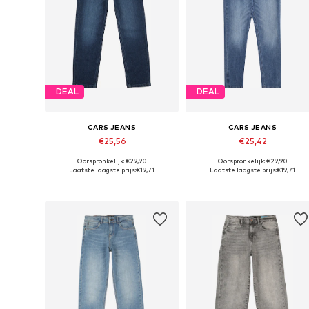
DEAL
DEAL
CARS JEANS
CARS JEANS
€25,56
€25,42
Oorspronkelijk: €29,90
Oorspronkelijk: €29,90
Beschikbaar in vele maten
Beschikbaar in vele maten
Laatste laagste prijs:
€19,71
Laatste laagste prijs:
€19,71
In winkelmandje
In winkelmandje