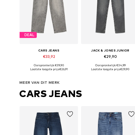
DEAL
CARS JEANS
JACK & JONES JUNIOR
€33,92
€29,90
Oorspronkelijk: €39,90
Oorspronkelijk: €34,99
Beschikbaar in vele maten
Beschikbaar in vele maten
Laatste laagste prijs:
€26,91
Laatste laagste prijs:
€29,90
In winkelmandje
In winkelmandje
MEER VAN DIT MERK
CARS JEANS