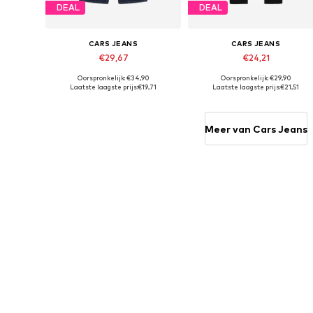
DEAL
DEAL
CARS JEANS
CARS JEANS
€29,67
€24,21
Oorspronkelijk: €34,90
Oorspronkelijk: €29,90
Beschikbaar in vele maten
Beschikbaar in vele maten
Laatste laagste prijs:
€19,71
Laatste laagste prijs:
€21,51
In winkelmandje
In winkelmandje
Meer van Cars Jeans