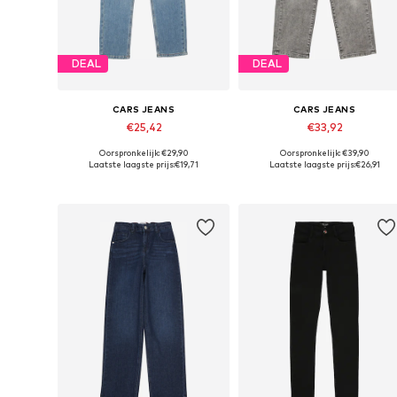
DEAL
DEAL
CARS JEANS
CARS JEANS
€25,42
€33,92
Oorspronkelijk: €29,90
Oorspronkelijk: €39,90
Beschikbaar in vele maten
Beschikbaar in vele maten
Laatste laagste prijs:
€19,71
Laatste laagste prijs:
€26,91
In winkelmandje
In winkelmandje