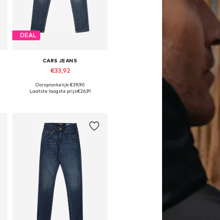
DEAL
CARS JEANS
€33,92
Oorspronkelijk: €39,90
Beschikbaar in vele maten
Laatste laagste prijs:
€26,91
In winkelmandje