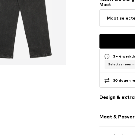
Maat
Maat select
3 - 4 werk
Selecteer een ma
30 dagen re
Design & extra
Effen
Maat & Pasvo
Denim
Heavy washe
Lengte: Lang
Gevoerde zo