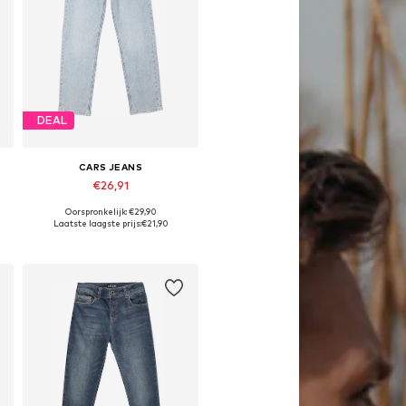
DEAL
CARS JEANS
€26,91
Oorspronkelijk: €29,90
Beschikbaar in vele maten
Laatste laagste prijs:
€21,90
In winkelmandje