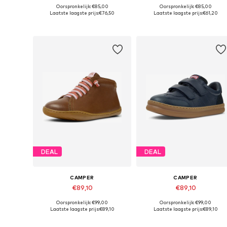
Oorspronkelijk: €85,00
Oorspronkelijk: €85,00
Beschikbaar in vele maten
Beschikbaar in vele maten
Laatste laagste prijs:
€76,50
Laatste laagste prijs:
€61,20
In winkelmandje
In winkelmandje
DEAL
DEAL
CAMPER
CAMPER
€89,10
€89,10
Oorspronkelijk: €99,00
Oorspronkelijk: €99,00
Beschikbaar in vele maten
Beschikbaar in vele maten
Laatste laagste prijs:
€89,10
Laatste laagste prijs:
€89,10
In winkelmandje
In winkelmandje