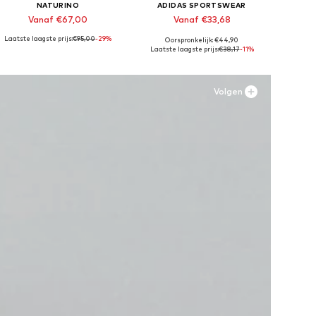
NATURINO
ADIDAS SPORTSWEAR
Vanaf €67,00
Vanaf €33,68
Laatste laagste prijs:
€95,00
-29%
Oorspronkelijk: €44,90
Beschikbaar in vele maten
Beschikbaar in vele maten
Besc
Laatste laagste prijs:
€38,17
-11%
In winkelmandje
In winkelmandje
In
Volgen