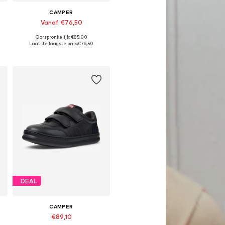
CAMPER
Vanaf €76,50
Oorspronkelijk: €85,00
Beschikbaar in vele maten
Laatste laagste prijs:
€76,50
In winkelmandje
DEAL
CAMPER
€89,10