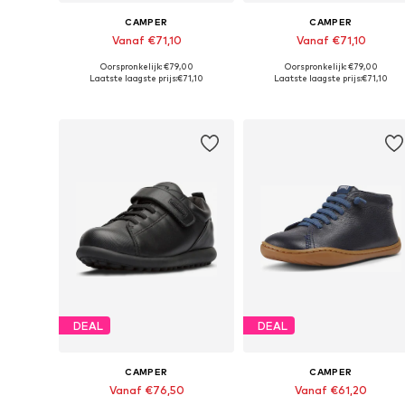
CAMPER
CAMPER
Vanaf €71,10
Vanaf €71,10
Oorspronkelijk: €79,00
Oorspronkelijk: €79,00
Beschikbaar in vele maten
Beschikbaar in vele maten
Laatste laagste prijs:
€71,10
Laatste laagste prijs:
€71,10
In winkelmandje
In winkelmandje
DEAL
DEAL
CAMPER
CAMPER
Vanaf €76,50
Vanaf €61,20