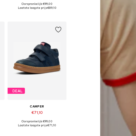
Oorspronkelijk: €99,00
Beschikbaar in vele maten
Laatste laagste prijs:
€89,10
In winkelmandje
DEAL
CAMPER
€71,10
Oorspronkelijk: €99,00
Beschikbaar in vele maten
Laatste laagste prijs:
€71,10
In winkelmandje