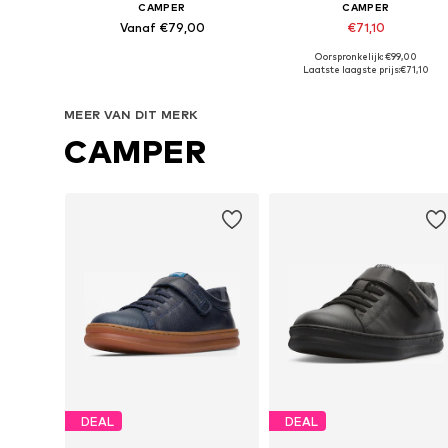
CAMPER
CAMPER
Vanaf €79,00
€71,10
Oorspronkelijk: €99,00
Beschikbaar in vele maten
Beschikbaar in vele maten
Laatste laagste prijs:
€71,10
In winkelmandje
In winkelmandje
MEER VAN DIT MERK
CAMPER
DEAL
DEAL