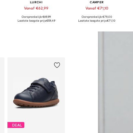
LURCHI
CAMPER
Vanaf €62,99
Vanaf €71,10
Oorspronkelijk: €69,99
Oorspronkelijk: €79,00
Beschikbaar in vele maten
Beschikbaar in vele maten
Laatste laagste prijs:
€59,49
Laatste laagste prijs:
€71,10
In winkelmandje
In winkelmandje
DEAL