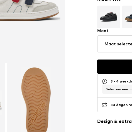
Maat
Maat select
3 - 4 werk
Selecteer een ma
30 dagen re
Design & extra