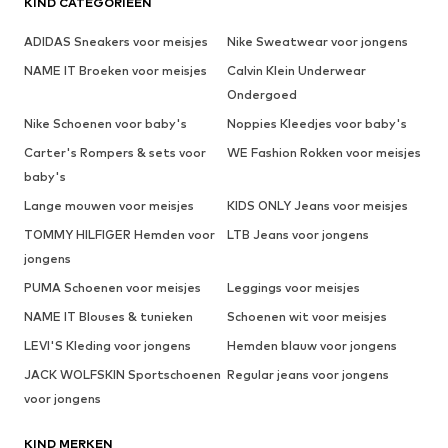
KIND CATEGORIEËN
ADIDAS Sneakers voor meisjes
Nike Sweatwear voor jongens
NAME IT Broeken voor meisjes
Calvin Klein Underwear
Ondergoed
Nike Schoenen voor baby's
Noppies Kleedjes voor baby's
Carter's Rompers & sets voor
WE Fashion Rokken voor meisjes
baby's
Lange mouwen voor meisjes
KIDS ONLY Jeans voor meisjes
TOMMY HILFIGER Hemden voor
LTB Jeans voor jongens
jongens
PUMA Schoenen voor meisjes
Leggings voor meisjes
NAME IT Blouses & tunieken
Schoenen wit voor meisjes
LEVI'S Kleding voor jongens
Hemden blauw voor jongens
JACK WOLFSKIN Sportschoenen
Regular jeans voor jongens
voor jongens
KIND MERKEN