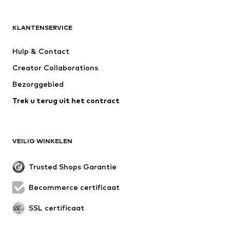
ADIDAS ORIGINALS
new balance
NAME IT
ADIDAS SPORTSWEAR
KLANTENSERVICE
Next
Nike Sportswear
Hulp & Contact
WE Fashion
Jack & Jones Junior
Creator Collaborations
Bezorggebied
Trek u terug uit het contract
VEILIG WINKELEN
Trusted Shops Garantie
Becommerce certificaat
SSL certificaat