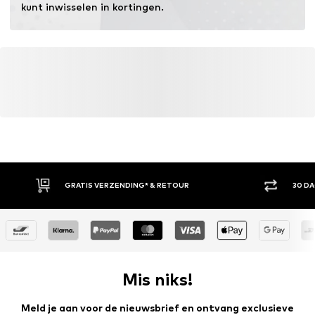
kunt inwisselen in kortingen.
GRATIS VERZENDING* & RETOUR
30 D
Mis niks!
Meld je aan voor de nieuwsbrief en ontvang exclusieve