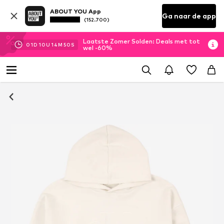
ABOUT YOU App
Ga naar de app
(152.700)
Laatste Zomer Solden: Deals met tot
01
D
10
U
14
M
49
S
wel -60%