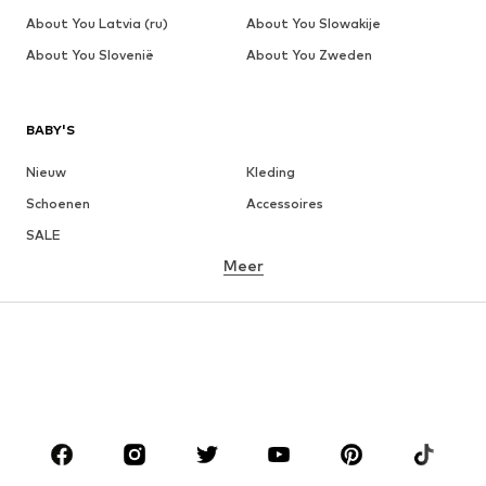
About You Latvia (ru)
About You Slowakije
About You Slovenië
About You Zweden
BABY'S
Nieuw
Kleding
Schoenen
Accessoires
SALE
Meer
MEISJES
Kinderen (maat 92-140)
Teens (maat 140-176)
JONGENS
Kinderen (maat 92-140)
Teens (maat 140-176)
MERKEN